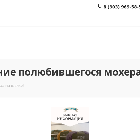
8 (903) 969-58-
ие полюбившегося мохера
а на шёлке!