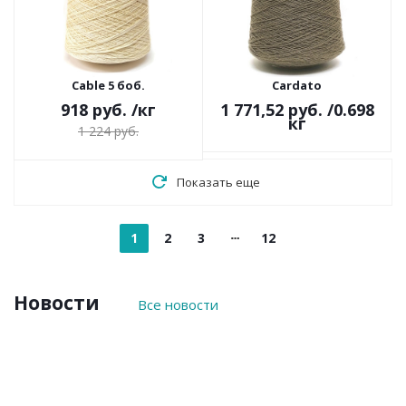
Cable 5 боб.
Cardato
918 руб.
/кг
1 771,52 руб.
/0.698
кг
1 224 руб.
Показать еще
1
2
3
12
Новости
Все новости
6
15
14
6
2
августа
июля
июля
июля
июля