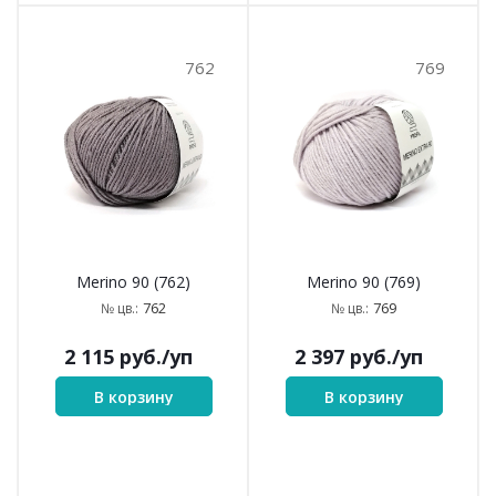
762
769
Merino 90 (762)
Merino 90 (769)
762
769
№ цв.:
№ цв.:
2 115
руб.
/уп
2 397
руб.
/уп
В корзину
В корзину