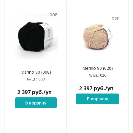
008
020
Merino 90 (020)
Merino 90 (008)
020
№ цв.:
008
№ цв.:
2 397
руб.
/уп
2 397
руб.
/уп
В корзину
В корзину