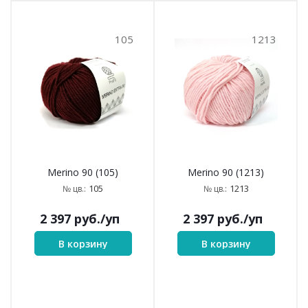
105
1213
Merino 90 (105)
Merino 90 (1213)
105
1213
№ цв.:
№ цв.:
2 397
руб.
/уп
2 397
руб.
/уп
В корзину
В корзину