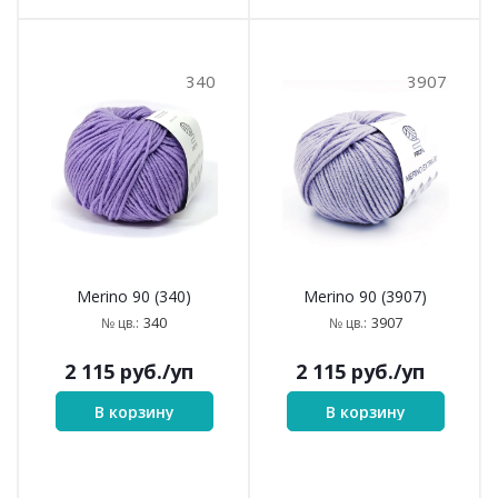
340
3907
Merino 90 (340)
Merino 90 (3907)
340
3907
№ цв.:
№ цв.:
2 115
руб.
/уп
2 115
руб.
/уп
В корзину
В корзину