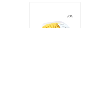
906
Merino 90 (906)
906
№ цв.:
2 115
руб.
/уп
В корзину