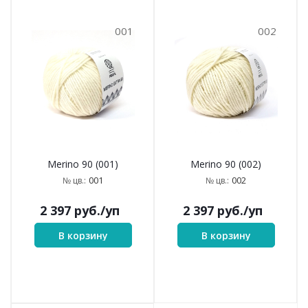
001
002
Merino 90 (001)
Merino 90 (002)
001
002
№ цв.:
№ цв.:
2 397
руб.
/уп
2 397
руб.
/уп
В корзину
В корзину