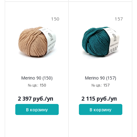
150
157
Merino 90 (150)
Merino 90 (157)
150
157
№ цв.:
№ цв.:
2 397
руб.
/уп
2 115
руб.
/уп
В корзину
В корзину