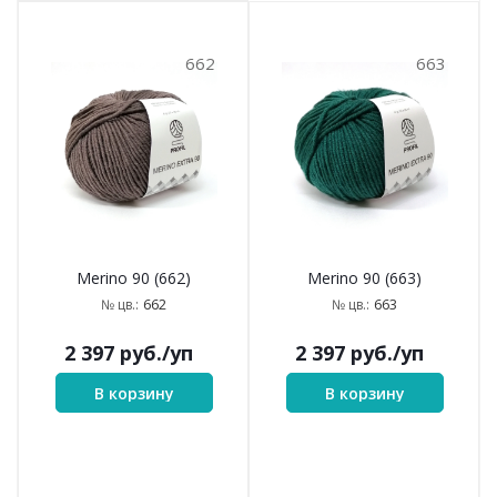
662
663
Merino 90 (662)
Merino 90 (663)
662
663
№ цв.:
№ цв.:
2 397
руб.
/уп
2 397
руб.
/уп
В корзину
В корзину