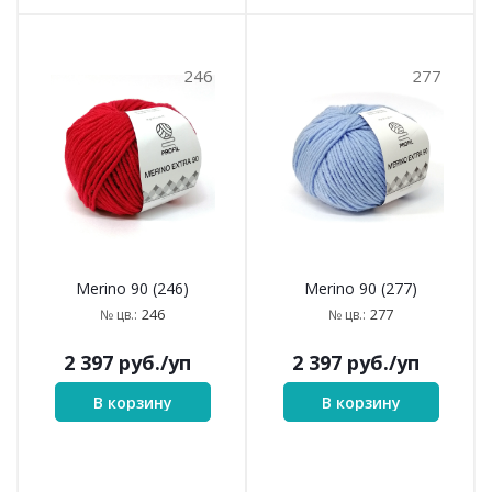
246
277
Merino 90 (246)
Merino 90 (277)
246
277
№ цв.:
№ цв.:
2 397
руб.
/уп
2 397
руб.
/уп
В корзину
В корзину