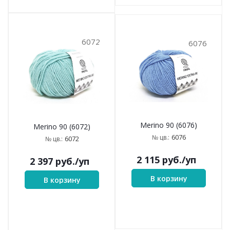
6072
6076
Merino 90 (6076)
Merino 90 (6072)
6076
№ цв.:
6072
№ цв.:
2 115
руб.
/уп
2 397
руб.
/уп
В корзину
В корзину