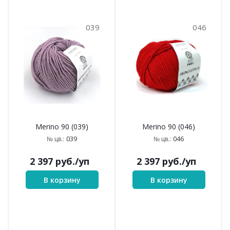
039
046
Merino 90 (039)
Merino 90 (046)
039
046
№ цв.:
№ цв.:
2 397
руб.
/уп
2 397
руб.
/уп
В корзину
В корзину