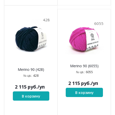
428
6055
Merino 90 (6055)
Merino 90 (428)
6055
№ цв.:
428
№ цв.:
2 115
руб.
/уп
2 115
руб.
/уп
В корзину
В корзину