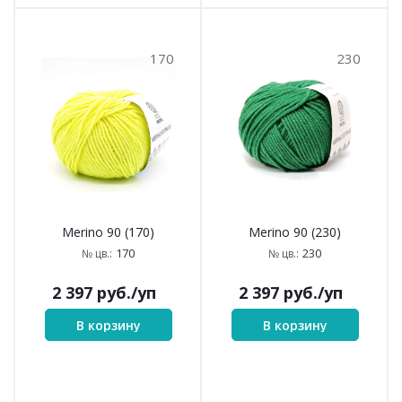
170
230
Merino 90 (170)
Merino 90 (230)
170
230
№ цв.:
№ цв.:
2 397
руб.
/уп
2 397
руб.
/уп
В корзину
В корзину