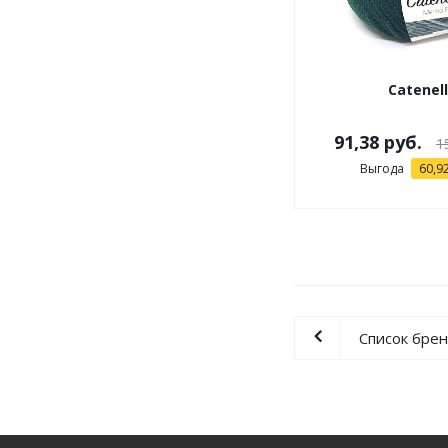
Catenel
91,38 руб.
1
Выгода
60,92
Список бре