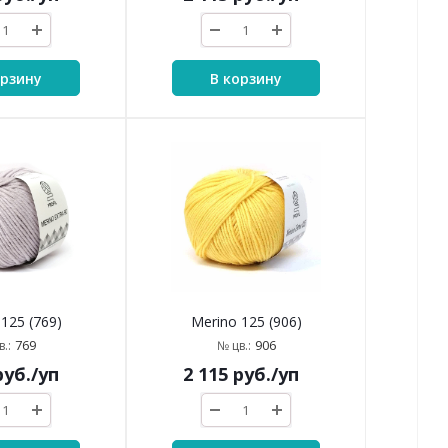
орзину
В корзину
125 (769)
Merino 125 (906)
769
906
.:
№ цв.:
уб.
/уп
2 115
руб.
/уп