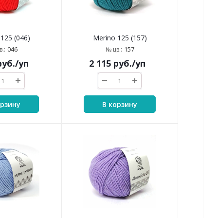
125 (046)
Merino 125 (157)
046
157
.:
№ цв.:
уб.
/уп
2 115
руб.
/уп
орзину
В корзину