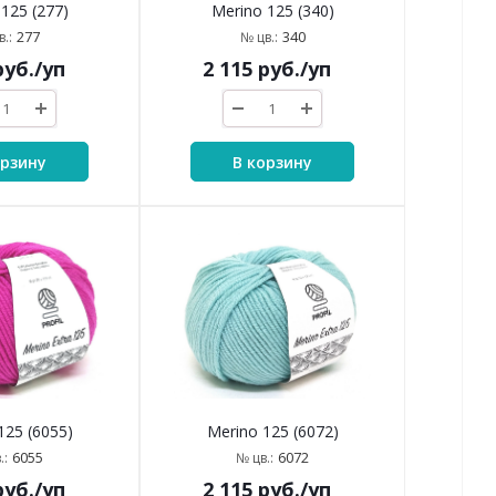
125 (277)
Merino 125 (340)
277
340
.:
№ цв.:
уб.
/уп
2 115
руб.
/уп
орзину
В корзину
125 (6055)
Merino 125 (6072)
6055
6072
.:
№ цв.:
уб.
/уп
2 115
руб.
/уп