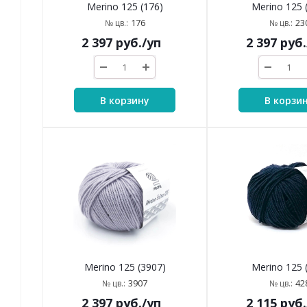
Merino 125 (176)
Merino 125 
176
23
№ цв.:
№ цв.:
2 397
руб.
/уп
2 397
руб.
В корзину
В корзи
Merino 125 (3907)
Merino 125 
3907
42
№ цв.:
№ цв.:
2 397
руб.
/уп
2 115
руб.