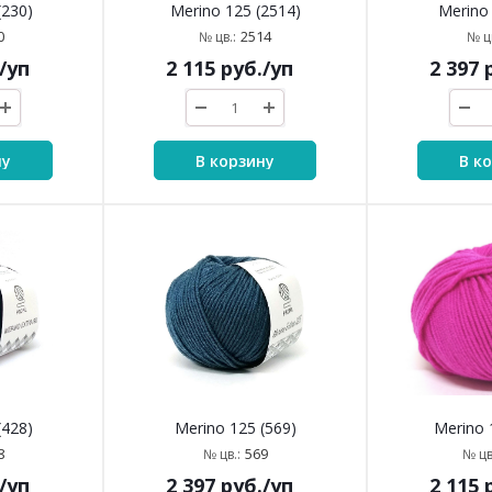
(230)
Merino 125 (2514)
Merino 
0
2514
№ цв.:
№ цв
/уп
2 115
руб.
/уп
2 397
р
ну
В корзину
В к
(428)
Merino 125 (569)
Merino 
8
569
№ цв.:
№ цв
/уп
2 397
руб.
/уп
2 115
р