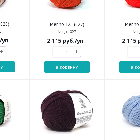
(020)
Merino 125 (027)
Merino 
0
027
№ цв.:
№ цв
/уп
2 115
руб.
/уп
2 115
р
ну
В корзину
В к