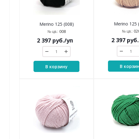
Merino 125 
Merino 125 (008)
02
008
№ цв.:
№ цв.:
2 397
руб.
2 397
руб.
/уп
В корзи
В корзину