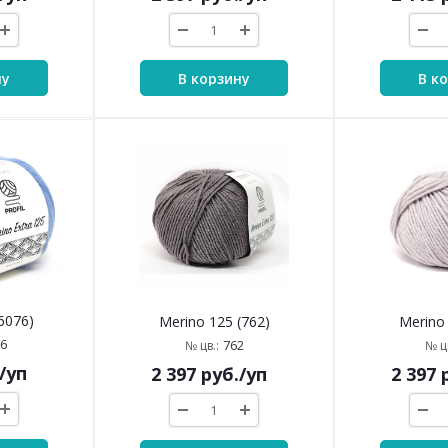
ну
В корзину
В к
6076)
Merino 125 (762)
Merino 
6
762
№ цв.:
№ цв
/уп
2 397
руб.
/уп
2 397
р