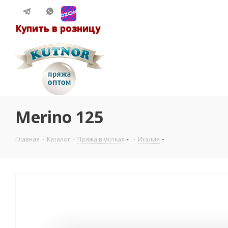
Купить в розницу
Merino 125
Главная
-
Каталог
-
Пряжа в мотках
-
Италия