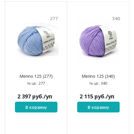
277
340
Merino 125 (277)
Merino 125 (340)
277
340
№ цв.:
№ цв.:
2 397
руб.
/уп
2 115
руб.
/уп
В корзину
В корзину