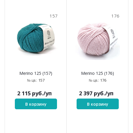
157
176
Merino 125 (157)
Merino 125 (176)
157
176
№ цв.:
№ цв.:
2 115
руб.
/уп
2 397
руб.
/уп
В корзину
В корзину