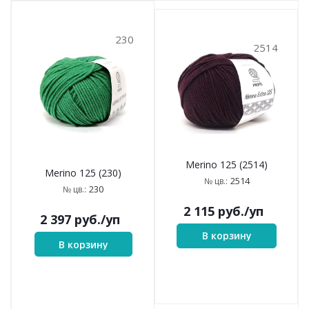
230
2514
Merino 125 (2514)
Merino 125 (230)
2514
№ цв.:
230
№ цв.:
2 115
руб.
/уп
2 397
руб.
/уп
В корзину
В корзину