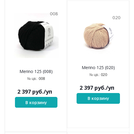
008
020
Merino 125 (020)
Merino 125 (008)
020
№ цв.:
008
№ цв.:
2 397
руб.
/уп
2 397
руб.
/уп
В корзину
В корзину