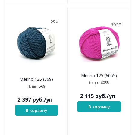
569
6055
Merino 125 (6055)
Merino 125 (569)
6055
№ цв.:
569
№ цв.:
2 115
руб.
/уп
2 397
руб.
/уп
В корзину
В корзину