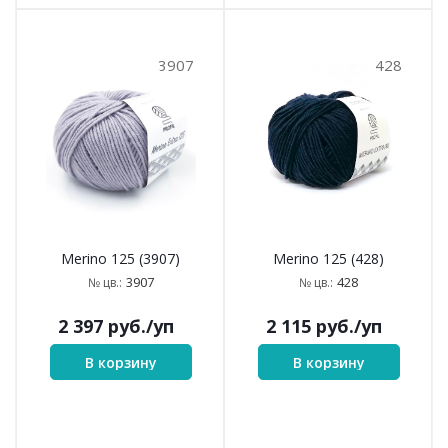
3907
428
Merino 125 (3907)
Merino 125 (428)
3907
428
№ цв.:
№ цв.:
2 397
руб.
/уп
2 115
руб.
/уп
В корзину
В корзину