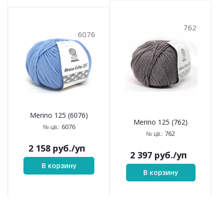
762
6076
Merino 125 (6076)
Merino 125 (762)
6076
№ цв.:
762
№ цв.:
2 158
руб.
/уп
2 397
руб.
/уп
В корзину
В корзину