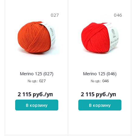
027
046
Merino 125 (027)
Merino 125 (046)
027
046
№ цв.:
№ цв.:
2 115
руб.
/уп
2 115
руб.
/уп
В корзину
В корзину