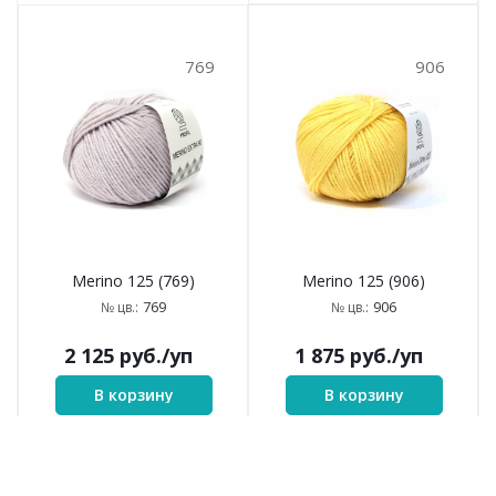
769
906
Merino 125 (769)
Merino 125 (906)
769
906
№ цв.:
№ цв.:
2 125
руб.
/уп
1 875
руб.
/уп
В корзину
В корзину