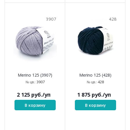
3907
428
Merino 125 (3907)
Merino 125 (428)
3907
428
№ цв.:
№ цв.:
2 125
руб.
/уп
1 875
руб.
/уп
В корзину
В корзину