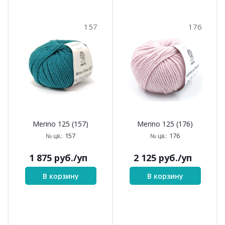
157
176
Merino 125 (157)
Merino 125 (176)
157
176
№ цв.:
№ цв.:
1 875
руб.
/уп
2 125
руб.
/уп
В корзину
В корзину