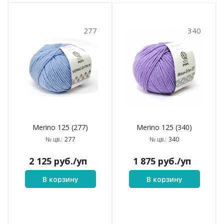
277
340
Merino 125 (277)
Merino 125 (340)
277
340
№ цв.:
№ цв.:
2 125
руб.
/уп
1 875
руб.
/уп
В корзину
В корзину