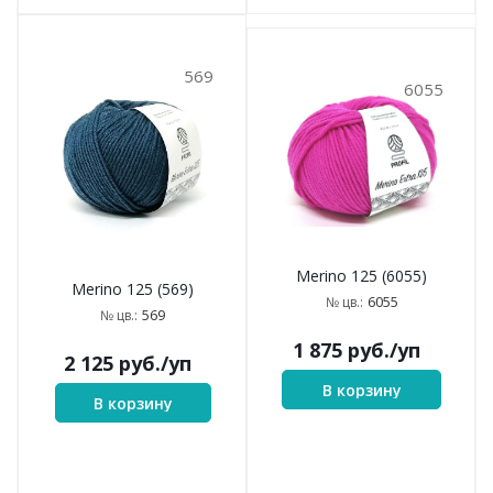
569
6055
Merino 125 (6055)
Merino 125 (569)
6055
№ цв.:
569
№ цв.:
1 875
руб.
/уп
2 125
руб.
/уп
В корзину
В корзину