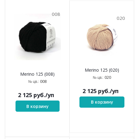
008
020
Merino 125 (020)
Merino 125 (008)
020
№ цв.:
008
№ цв.:
2 125
руб.
/уп
2 125
руб.
/уп
В корзину
В корзину