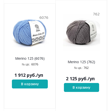
762
6076
Merino 125 (6076)
Merino 125 (762)
6076
№ цв.:
762
№ цв.:
1 912
руб.
/уп
2 125
руб.
/уп
В корзину
В корзину