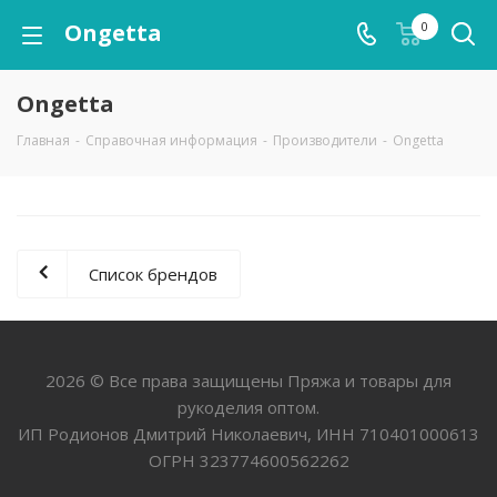
Ongetta
0
Ongetta
Главная
-
Справочная информация
-
Производители
-
Ongetta
Список брендов
2026 © Все права защищены Пряжа и товары для
рукоделия оптом.
ИП Родионов Дмитрий Николаевич, ИНН 710401000613
ОГРН 323774600562262