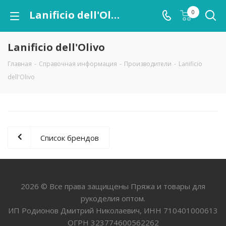
Lanificio dell'Olivo
0
Lanificio dell'Olivo
Главная
-
Справочная информация
-
Производители
-
Lanificio
dell'Olivo
Список брендов
2026 © Все права защищены Пряжа и товары для
рукоделия оптом.
ИП Родионов Дмитрий Николаевич, ИНН 710401000613
ОГРН 323774600562262