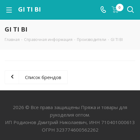
GI TI BI
0
GI TI BI
Главная
-
Справочная информация
-
Производители
-
GI TI BI
Список брендов
2026 © Все права защищены Пряжа и товары для
рукоделия оптом.
ИП Родионов Дмитрий Николаевич, ИНН 710401000613
ОГРН 323774600562262