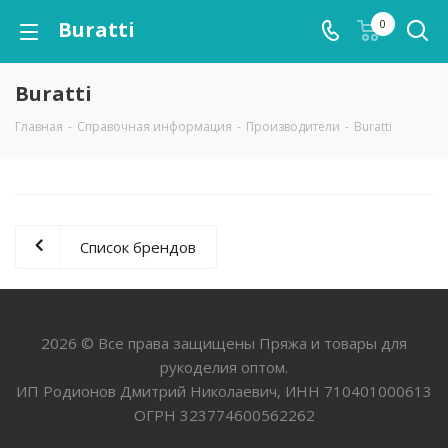
Buratti
0
Buratti
Главная
-
Справочная информация
-
Производители
-
Buratti
Список брендов
2026 © Все права защищены Пряжа и товары для
рукоделия оптом.
ИП Родионов Дмитрий Николаевич, ИНН 710401000613
ОГРН 323774600562262