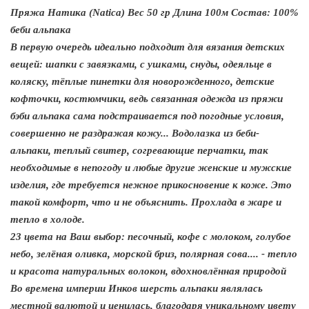
Пряжа Натика (Natica)
Вес 50 гр
Длина 100м
Состав: 100%
беби альпакa
В первую очередь идеально подходит для вязания детских
вещей: шапки с завязками, с ушками, снуды, одеяльце в
коляску, тёплые пинетки для новорожденного, детские
кофточки, костюмчики, ведь связанная одежда из пряжи
бэби альпака сама подстраивается под погодные условия,
совершенно не раздражая кожу...
Водолазка из беби-
альпаки, теплый свитер, согревающие перчатки, так
необходимые в непогоду и любые другие женские и мужские
изделия, где требуется нежное прикосновение к коже.
Это
такой комфорт, что и не объяснить. Прохлада в жаре и
тепло в холоде.
23 цвета на Ваш выбор: песочный, кофе с молоком, голубое
небо, зелёная оливка, морской бриз, полярная сова.... - тепло
и красота натуральных волокон, вдохновлённая природой
Во времена империи Инков шерсть альпаки являлась
местной валютой и ценилась, благодаря уникальному цвету