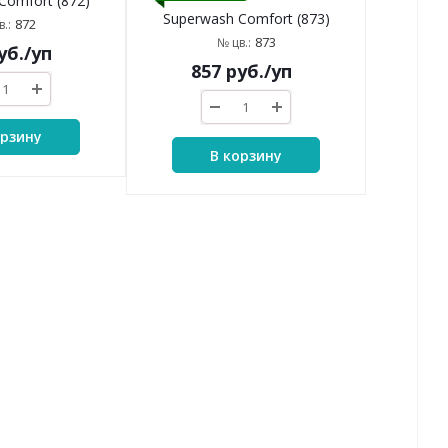
Comfort (872)
Superwash Comfort (873)
872
.:
873
№ цв.:
уб.
/уп
857
руб.
/уп
орзину
В корзину