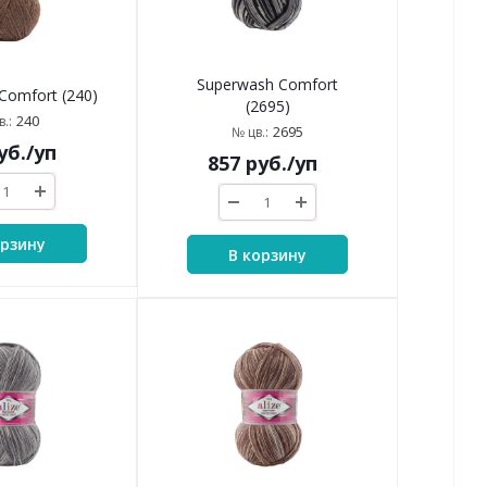
Superwash Comfort
Comfort (240)
(2695)
240
.:
2695
№ цв.:
уб.
/уп
857
руб.
/уп
орзину
В корзину