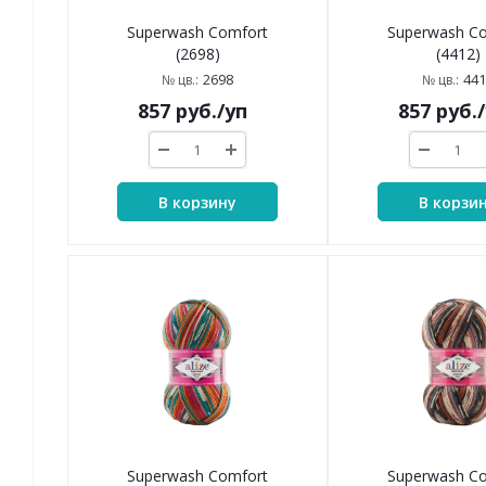
Superwash Comfort
Superwash C
(2698)
(4412)
2698
441
№ цв.:
№ цв.:
857
руб.
/уп
857
руб.
В корзину
В корзи
Superwash Comfort
Superwash C