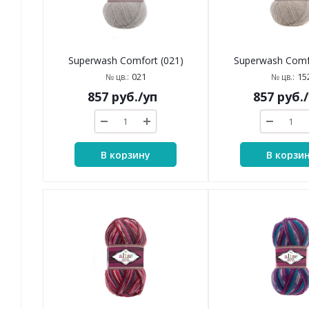
Superwash Comfort (021)
Superwash Comfo
021
15
№ цв.:
№ цв.:
857
руб.
/уп
857
руб.
В корзину
В корзи