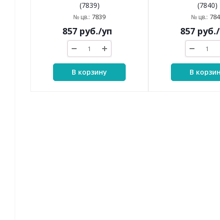
(7839)
(7840)
7839
784
№ цв.:
№ цв.:
857
руб.
/уп
857
руб.
В корзину
В корзи