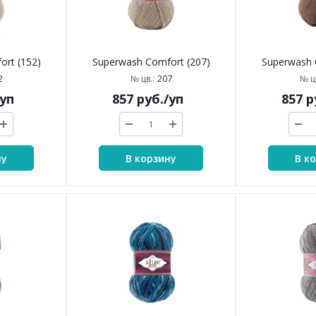
rt (152)
Superwash Comfort (207)
Superwash 
2
207
№ цв.:
№ цв
/уп
857
руб.
/уп
857
р
ну
В корзину
В к