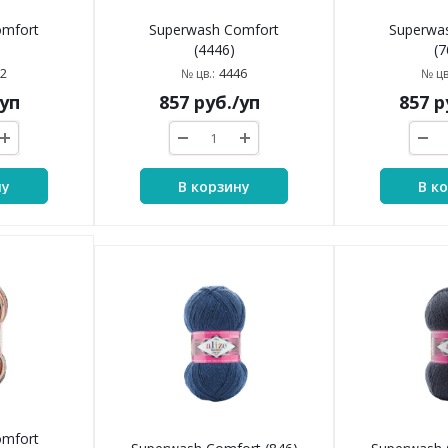
omfort
Superwash Comfort
Superwa
(4446)
(7
2
4446
№ цв.:
№ цв
/уп
857
руб.
/уп
857
р
ну
В корзину
В к
omfort