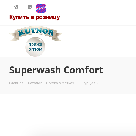
Купить в розницу
Superwash Comfort
Главная
-
Каталог
-
Пряжа в мотках
-
Турция