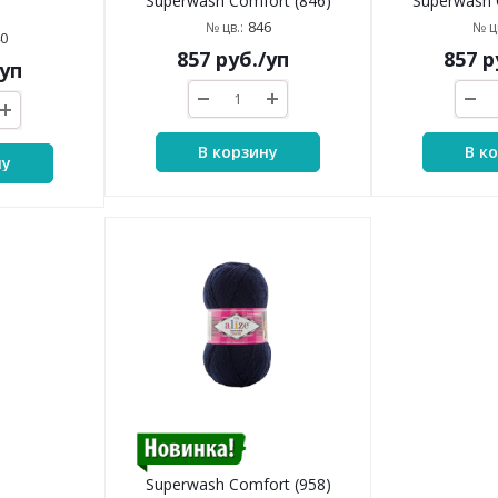
Superwash Comfort (846)
Superwash 
846
№ цв.:
№ цв
0
857
руб.
/уп
857
р
/уп
В корзину
В к
ну
Superwash Comfort (958)