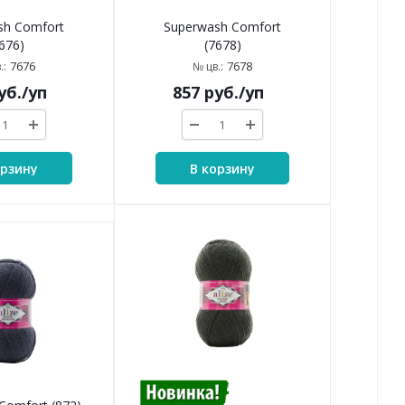
sh Comfort
Superwash Comfort
676)
(7678)
7676
7678
.:
№ цв.:
уб.
/уп
857
руб.
/уп
орзину
В корзину