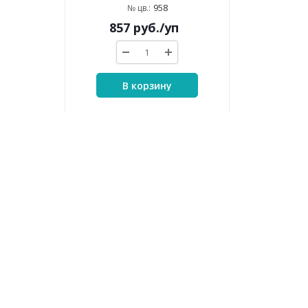
958
№ цв.:
857
руб.
/уп
В корзину