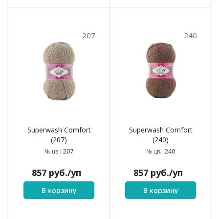
207
240
Superwash Comfort
Superwash Comfort
(207)
(240)
207
240
№ цв.:
№ цв.:
857
руб.
/уп
857
руб.
/уп
В корзину
В корзину