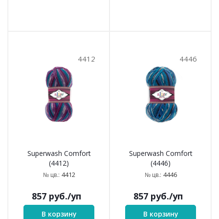
4412
4446
Superwash Comfort
Superwash Comfort
(4412)
(4446)
4412
4446
№ цв.:
№ цв.:
857
руб.
/уп
857
руб.
/уп
В корзину
В корзину