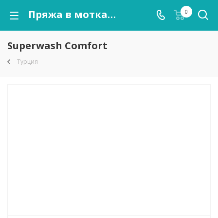
Пряжа в мотках Superwash Comfort оптом от kutnor.ru
0
Superwash Comfort
Турция