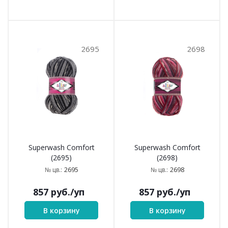
2695
2698
Superwash Comfort
Superwash Comfort
(2695)
(2698)
2695
2698
№ цв.:
№ цв.:
857
руб.
/уп
857
руб.
/уп
В корзину
В корзину