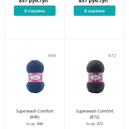
857
руб.
/уп
857
руб.
/уп
В корзину
В корзину
846
872
Superwash Comfort
Superwash Comfort
(846)
(872)
846
872
№ цв.:
№ цв.: