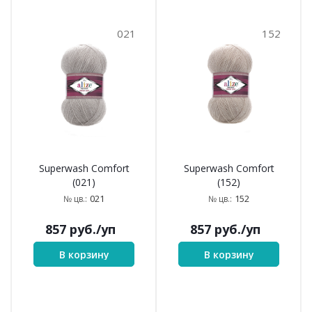
021
152
Superwash Comfort
Superwash Comfort
(021)
(152)
021
152
№ цв.:
№ цв.:
857
руб.
/уп
857
руб.
/уп
В корзину
В корзину