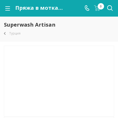
Пряжа в мотках Superwash Artisan оптом от kutnor.ru
0
Superwash Artisan
Турция