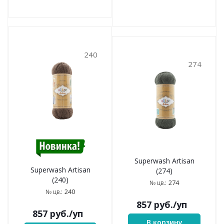
240
274
Superwash Artisan
Superwash Artisan
(274)
(240)
274
№ цв.:
240
№ цв.:
857
руб.
/уп
857
руб.
/уп
В корзину