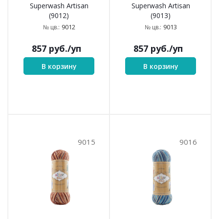
Superwash Artisan
Superwash Artisan
(9012)
(9013)
9012
9013
№ цв.:
№ цв.:
857
руб.
/уп
857
руб.
/уп
В корзину
В корзину
9015
9016