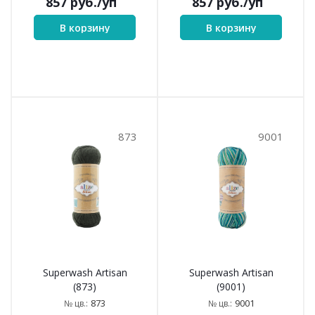
857
руб.
/уп
857
руб.
/уп
В корзину
В корзину
873
9001
Superwash Artisan
Superwash Artisan
(873)
(9001)
873
9001
№ цв.:
№ цв.: