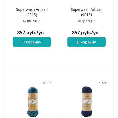
Superwash Artisan
Superwash Artisan
(9015)
(9016)
9015
9016
№ цв.:
№ цв.:
857
руб.
/уп
857
руб.
/уп
В корзину
В корзину
9017
958