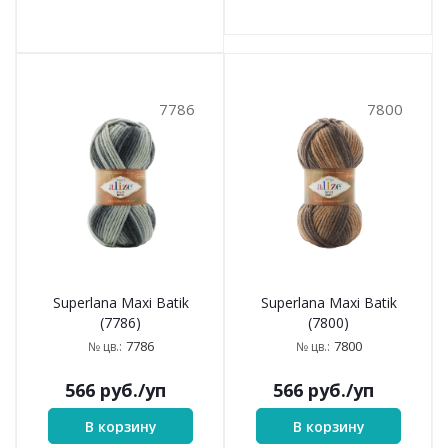
7786
7800
Superlana Maxi Batik
Superlana Maxi Batik
(7786)
(7800)
7786
7800
№ цв.:
№ цв.:
566
руб.
/уп
566
руб.
/уп
В корзину
В корзину