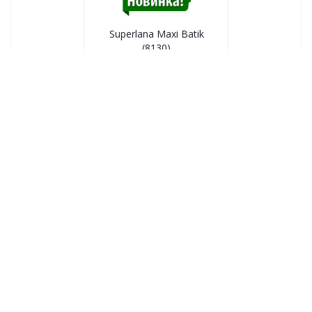
Superlana Maxi Batik
(8130)
8130
№ цв.:
566
руб.
/уп
В корзину
Ранее вы смотрели