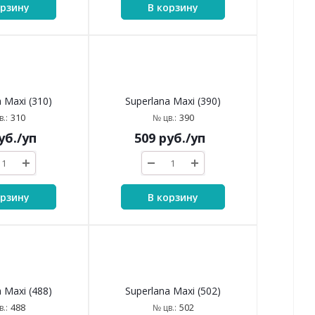
орзину
В корзину
 Maxi (310)
Superlana Maxi (390)
310
390
.:
№ цв.:
уб.
/уп
509
руб.
/уп
орзину
В корзину