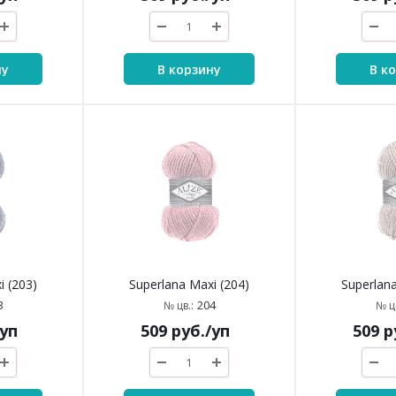
ну
В корзину
В к
i (203)
Superlana Maxi (204)
Superlana
3
204
№ цв.:
№ цв
/уп
509
руб.
/уп
509
р