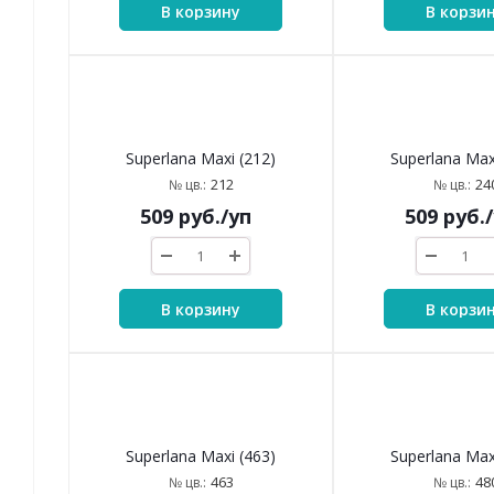
В корзину
В корзи
Superlana Maxi (212)
Superlana Max
212
24
№ цв.:
№ цв.:
509
руб.
/уп
509
руб.
В корзину
В корзи