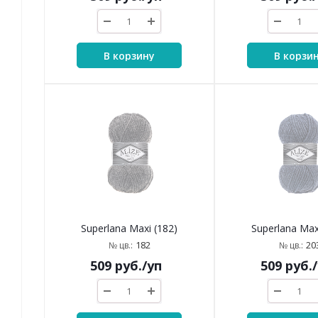
В корзину
В корзи
Superlana Maxi (182)
Superlana Max
182
20
№ цв.:
№ цв.:
509
руб.
/уп
509
руб.