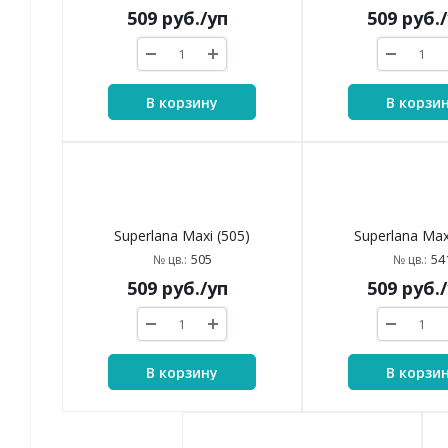
Superlana Maxi (463)
Superlana Max
463
48
№ цв.:
№ цв.:
509
руб.
/уп
509
руб.
В корзину
В корзи