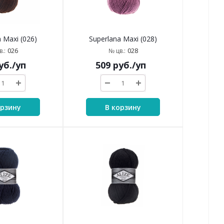
 Maxi (026)
Superlana Maxi (028)
026
028
.:
№ цв.:
уб.
/уп
509
руб.
/уп
орзину
В корзину