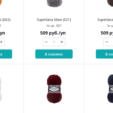
i (002)
Superlana Maxi (021)
Superlana
2
021
№ цв.:
№ цв
/уп
509
руб.
/уп
509
р
ну
В корзину
В к