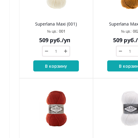
Superlana Maxi (001)
Superlana Max
001
00
№ цв.:
№ цв.:
509
руб.
/уп
509
руб.
В корзину
В корзи