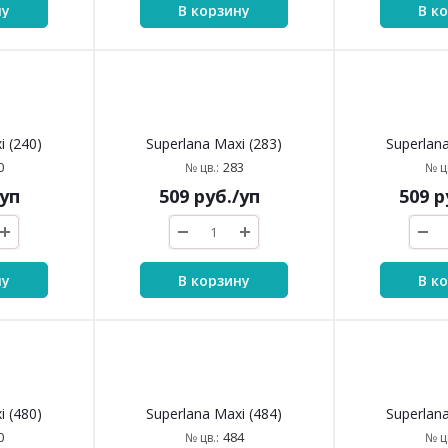
ну
В корзину
В к
i (240)
Superlana Maxi (283)
Superlana
0
283
№ цв.:
№ цв
/уп
509
руб.
/уп
509
р
ну
В корзину
В к