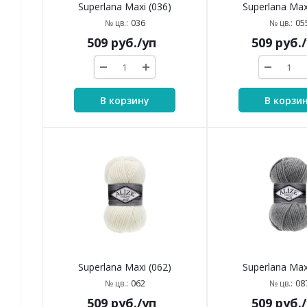
Superlana Maxi (036)
Superlana Max
036
05
№ цв.:
№ цв.:
509
руб.
/уп
509
руб.
В корзину
В корзи
Superlana Maxi (062)
Superlana Max
062
08
№ цв.:
№ цв.:
509
руб.
/уп
509
руб.