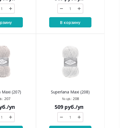
орзину
В корзину
 Maxi (207)
Superlana Maxi (208)
207
208
.:
№ цв.:
уб.
/уп
509
руб.
/уп