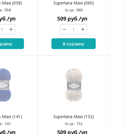
 Maxi (058)
Superlana Maxi (060)
058
060
.:
№ цв.:
уб.
/уп
509
руб.
/уп
орзину
В корзину
 Maxi (141)
Superlana Maxi (152)
141
152
.:
№ цв.:
уб.
/уп
509
руб.
/уп