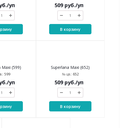
 Maxi (488)
Superlana Maxi (502)
488
502
.:
№ цв.:
уб.
/уп
509
руб.
/уп
орзину
В корзину