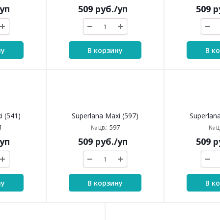
i (480)
Superlana Maxi (484)
Superlana
0
484
№ цв.:
№ цв
/уп
509
руб.
/уп
509
р
ну
В корзину
В к