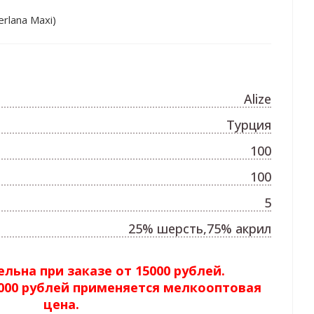
rlana Maxi)
Alize
Турция
100
100
5
25% шерсть,75% акрил
льна при заказе от 15000 рублей.
5000 рублей применяется мелкооптовая
цена.