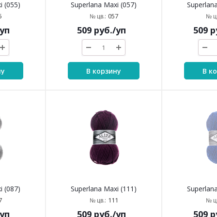
i (055)
Superlana Maxi (057)
Superlana
5
057
№ цв.:
№ цв
/уп
509
руб.
/уп
509
р
ну
В корзину
В к
i (087)
Superlana Maxi (111)
Superlana
7
111
№ цв.:
№ цв
/уп
509
руб.
/уп
509
р