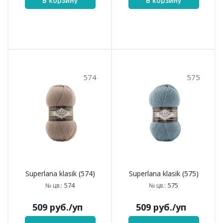
Superlana klasik (469)
Superlana klasik (505)
469
505
№ цв.:
№ цв.:
509
руб.
/уп
509
руб.
/уп
В корзину
В корзину
506
541