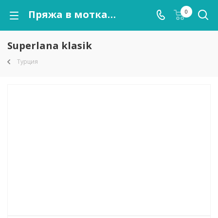
Пряжа в мотках Superlana klasik оптом от kutnor.ru
0
Superlana klasik
Турция