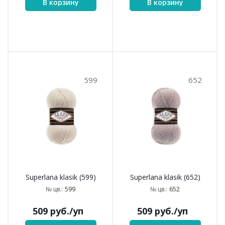
Superlana klasik (506)
Superlana klasik (541)
506
541
№ цв.:
№ цв.:
509
руб.
/уп
509
руб.
/уп
В корзину
В корзину
574
575