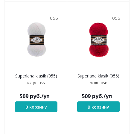
055
056
Superlana klasik (055)
Superlana klasik (056)
055
056
№ цв.:
№ цв.:
509
руб.
/уп
509
руб.
/уп
В корзину
В корзину