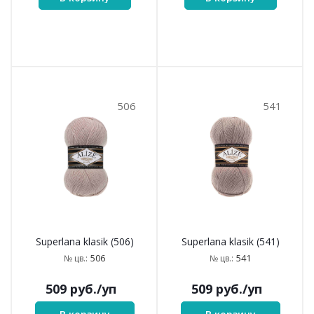
463
466
Superlana klasik (463)
Superlana klasik (466)
463
466
№ цв.:
№ цв.:
509
руб.
/уп
509
руб.
/уп
В корзину
В корзину
469
505