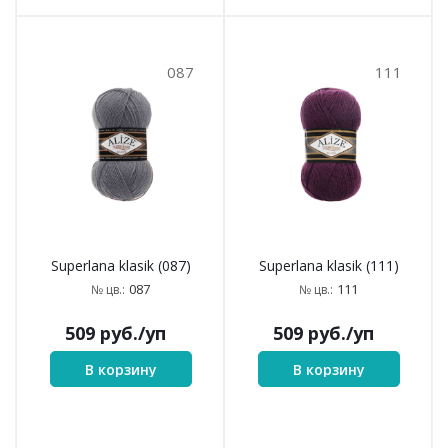
087
111
Superlana klasik (087)
Superlana klasik (111)
087
111
№ цв.:
№ цв.:
509
руб.
/уп
509
руб.
/уп
В корзину
В корзину