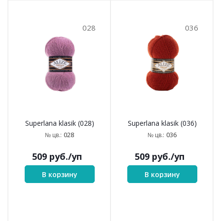
028
036
Superlana klasik (028)
Superlana klasik (036)
028
036
№ цв.:
№ цв.:
509
руб.
/уп
509
руб.
/уп
В корзину
В корзину