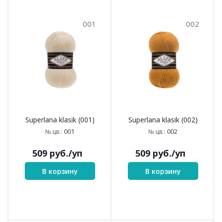
001
002
Superlana klasik (001)
Superlana klasik (002)
001
002
№ цв.:
№ цв.:
509
руб.
/уп
509
руб.
/уп
В корзину
В корзину