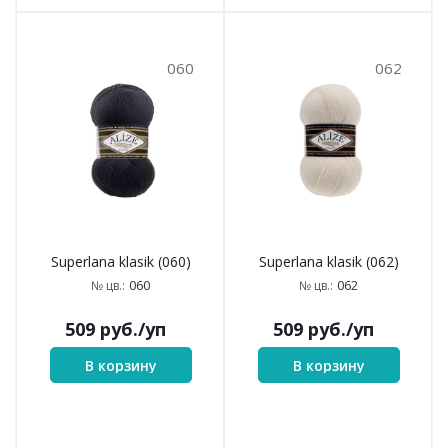
060
062
Superlana klasik (060)
Superlana klasik (062)
060
062
№ цв.:
№ цв.:
509
руб.
/уп
509
руб.
/уп
В корзину
В корзину