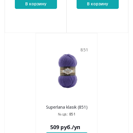
Superlana klasik (599)
Superlana klasik (652)
599
652
№ цв.:
№ цв.:
509
руб.
/уп
509
руб.
/уп
В корзину
В корзину
698
798