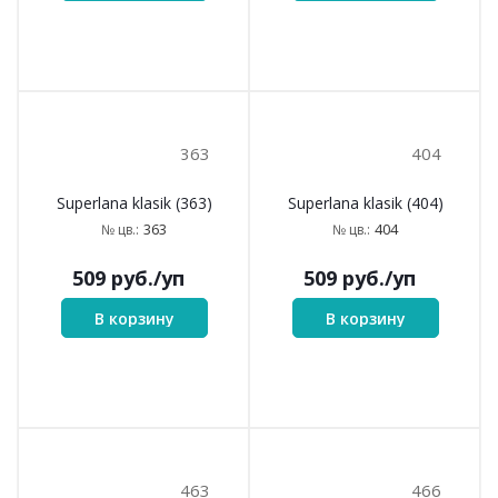
286
283
Superlana klasik (283)
Superlana klasik (286)
283
№ цв.:
286
№ цв.:
509
руб.
/уп
509
руб.
/уп
В корзину
В корзину
310
312