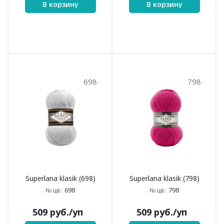
Superlana klasik (574)
Superlana klasik (575)
574
575
№ цв.:
№ цв.:
509
руб.
/уп
509
руб.
/уп
В корзину
В корзину
599
652