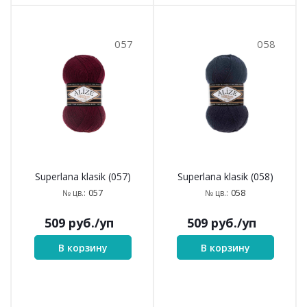
057
058
Superlana klasik (057)
Superlana klasik (058)
057
058
№ цв.:
№ цв.:
509
руб.
/уп
509
руб.
/уп
В корзину
В корзину