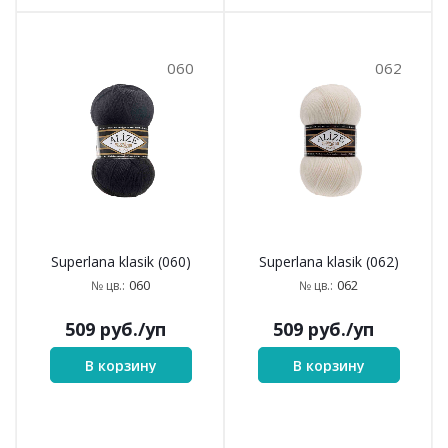
060
062
Superlana klasik (060)
Superlana klasik (062)
060
062
№ цв.:
№ цв.:
509
руб.
/уп
509
руб.
/уп
В корзину
В корзину