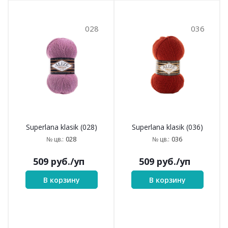
028
036
Superlana klasik (028)
Superlana klasik (036)
028
036
№ цв.:
№ цв.:
509
руб.
/уп
509
руб.
/уп
В корзину
В корзину