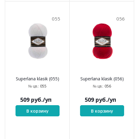
055
056
Superlana klasik (055)
Superlana klasik (056)
055
056
№ цв.:
№ цв.:
509
руб.
/уп
509
руб.
/уп
В корзину
В корзину