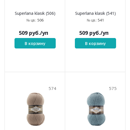
469
505
Superlana klasik (469)
Superlana klasik (505)
469
505
№ цв.:
№ цв.:
509
руб.
/уп
509
руб.
/уп
В корзину
В корзину