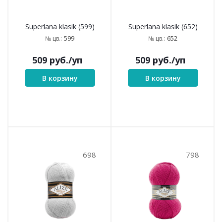
574
575
Superlana klasik (574)
Superlana klasik (575)
574
575
№ цв.:
№ цв.:
509
руб.
/уп
509
руб.
/уп