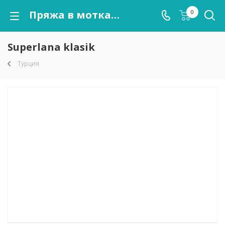
Пряжа в мотках Superlana klasik оптом от kutnor.ru
0
Superlana klasik
Турция