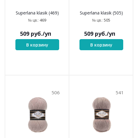
463
466
Superlana klasik (466)
466
№ цв.:
509
руб.
/уп
Superlana klasik (463)
463
№ цв.:
В корзину
509
руб.
/уп
В корзину