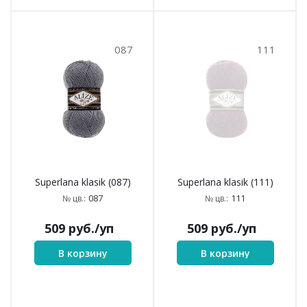
087
111
Superlana klasik (087)
Superlana klasik (111)
087
111
№ цв.:
№ цв.:
509
руб.
/уп
509
руб.
/уп
В корзину
В корзину