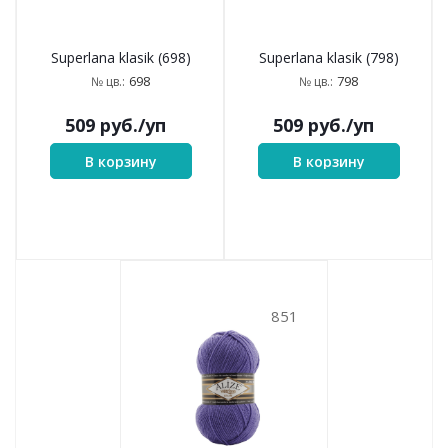
В корзину
В корзину
599
652
Superlana klasik (599)
Superlana klasik (652)
599
652
№ цв.:
№ цв.:
509
руб.
/уп
509
руб.
/уп