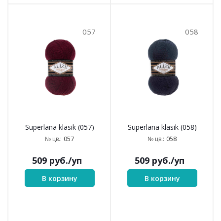
057
058
Superlana klasik (057)
Superlana klasik (058)
057
058
№ цв.:
№ цв.:
509
руб.
/уп
509
руб.
/уп
В корзину
В корзину