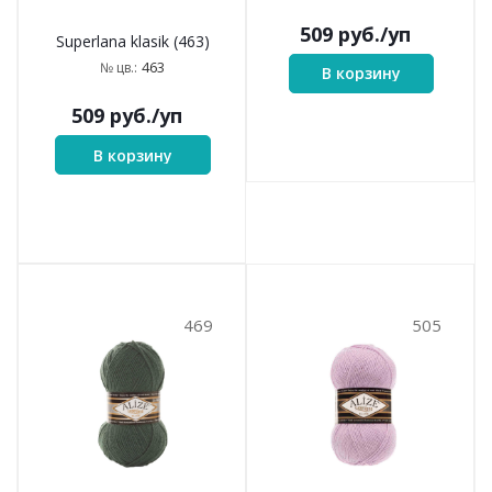
363
404
Superlana klasik (363)
Superlana klasik (404)
363
404
№ цв.:
№ цв.:
509
руб.
/уп
509
руб.
/уп
В корзину
В корзину