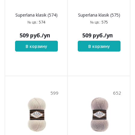
506
541
Superlana klasik (506)
Superlana klasik (541)
506
541
№ цв.:
№ цв.:
509
руб.
/уп
509
руб.
/уп
В корзину
В корзину