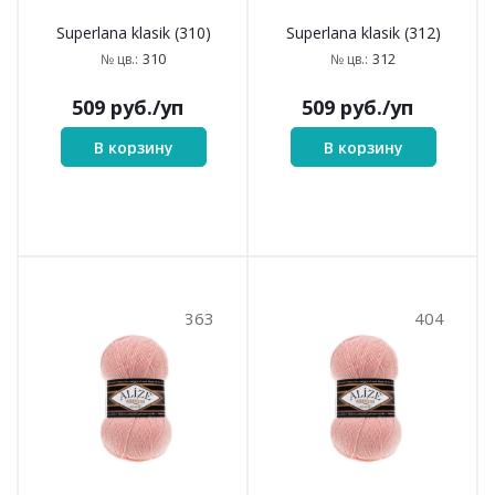
240
257
Superlana klasik (240)
Superlana klasik (257)
240
257
№ цв.:
№ цв.:
509
руб.
/уп
509
руб.
/уп
В корзину
В корзину
286
283