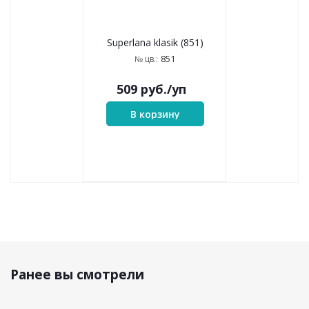
В корзину
В корзину
698
798
Superlana klasik (698)
Superlana klasik (798)
698
798
№ цв.:
№ цв.:
509
руб.
/уп
509
руб.
/уп