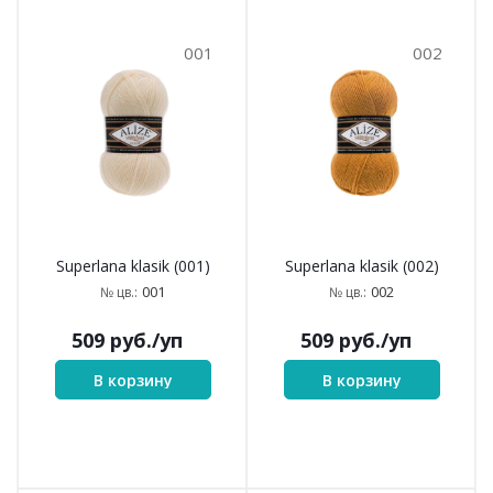
001
002
Superlana klasik (001)
Superlana klasik (002)
001
002
№ цв.:
№ цв.:
509
руб.
/уп
509
руб.
/уп
В корзину
В корзину