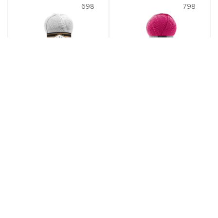
В корзину
В корзину
599
652
Superlana klasik (599)
Superlana klasik (652)
599
652
№ цв.:
№ цв.:
509
руб.
/уп
509
руб.
/уп