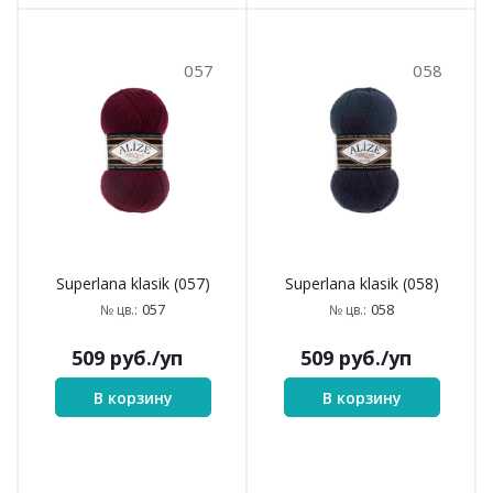
057
058
Superlana klasik (057)
Superlana klasik (058)
057
058
№ цв.:
№ цв.:
509
руб.
/уп
509
руб.
/уп
В корзину
В корзину