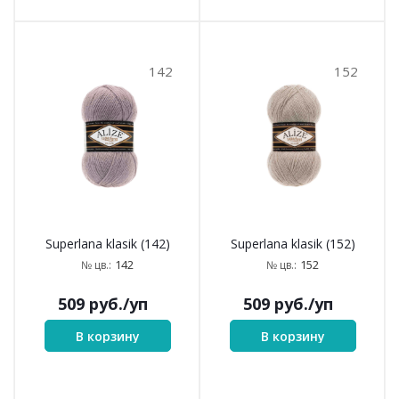
142
152
Superlana klasik (142)
Superlana klasik (152)
142
152
№ цв.:
№ цв.:
509
руб.
/уп
509
руб.
/уп
В корзину
В корзину