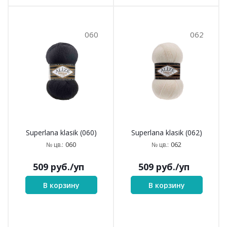
060
062
Superlana klasik (060)
Superlana klasik (062)
060
062
№ цв.:
№ цв.:
509
руб.
/уп
509
руб.
/уп
В корзину
В корзину