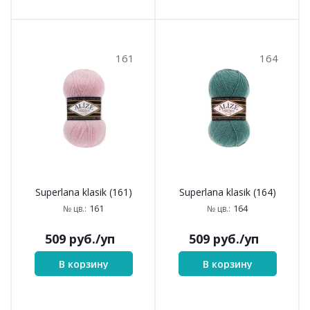
161
164
Superlana klasik (161)
Superlana klasik (164)
161
164
№ цв.:
№ цв.:
509
руб.
/уп
509
руб.
/уп
В корзину
В корзину