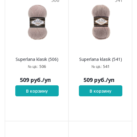
В корзину
В корзину
469
505
Superlana klasik (469)
Superlana klasik (505)
469
505
№ цв.:
№ цв.:
509
руб.
/уп
509
руб.
/уп