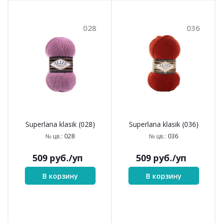
028
036
Superlana klasik (028)
Superlana klasik (036)
028
036
№ цв.:
№ цв.:
509
руб.
/уп
509
руб.
/уп
В корзину
В корзину