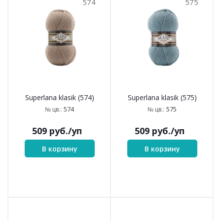
В корзину
В корзину
506
541
Superlana klasik (506)
Superlana klasik (541)
506
541
№ цв.:
№ цв.:
509
руб.
/уп
509
руб.
/уп