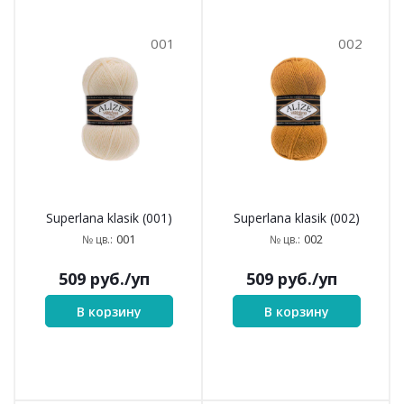
001
002
Superlana klasik (001)
Superlana klasik (002)
001
002
№ цв.:
№ цв.:
509
руб.
/уп
509
руб.
/уп
В корзину
В корзину