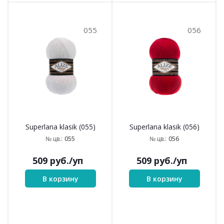
055
056
Superlana klasik (055)
Superlana klasik (056)
055
056
№ цв.:
№ цв.:
509
руб.
/уп
509
руб.
/уп
В корзину
В корзину