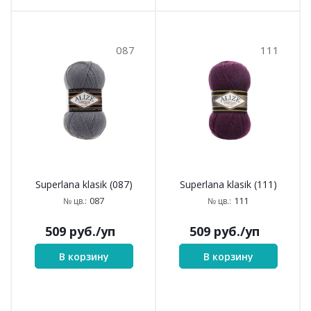
087
111
Superlana klasik (087)
Superlana klasik (111)
087
111
№ цв.:
№ цв.:
509
руб.
/уп
509
руб.
/уп
В корзину
В корзину