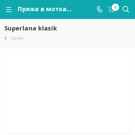
Пряжа в мотках Superlana klasik оптом от kutnor.ru
0
Superlana klasik
Турция