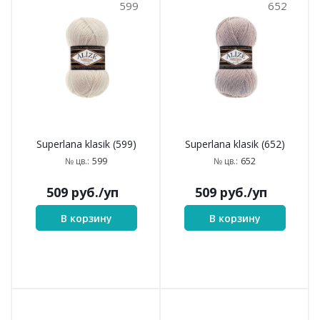
В корзину
В корзину
574
575
Superlana klasik (574)
Superlana klasik (575)
574
575
№ цв.:
№ цв.:
509
руб.
/уп
509
руб.
/уп