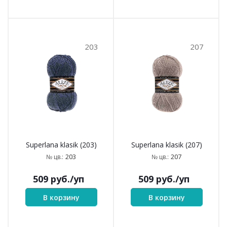
203
207
Superlana klasik (203)
Superlana klasik (207)
203
207
№ цв.:
№ цв.:
509
руб.
/уп
509
руб.
/уп
В корзину
В корзину