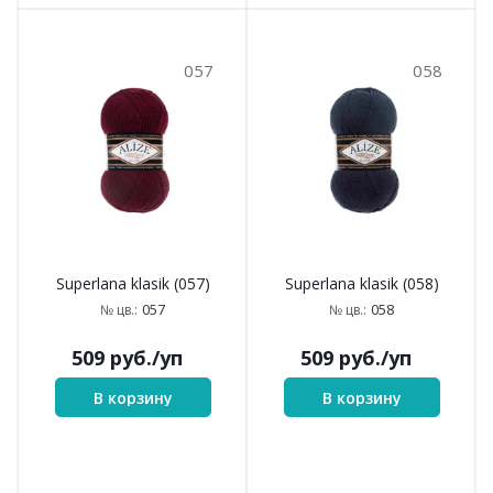
057
058
Superlana klasik (057)
Superlana klasik (058)
057
058
№ цв.:
№ цв.:
509
руб.
/уп
509
руб.
/уп
В корзину
В корзину