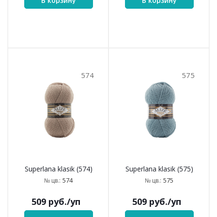
469
505
Superlana klasik (469)
Superlana klasik (505)
469
505
№ цв.:
№ цв.:
509
руб.
/уп
509
руб.
/уп
В корзину
В корзину