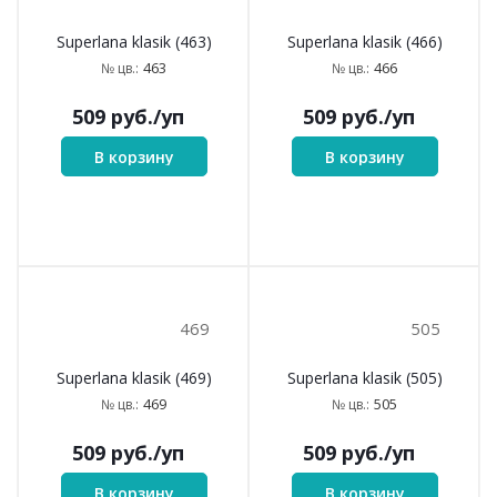
310
312
Superlana klasik (310)
Superlana klasik (312)
310
312
№ цв.:
№ цв.:
509
руб.
/уп
509
руб.
/уп
В корзину
В корзину
363
404