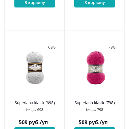
574
575
Superlana klasik (574)
Superlana klasik (575)
574
575
№ цв.:
№ цв.:
509
руб.
/уп
509
руб.
/уп
В корзину
В корзину