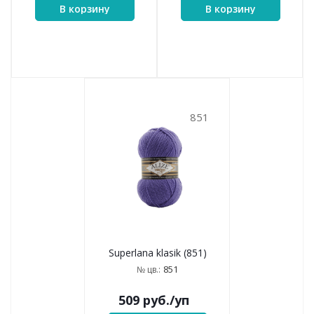
599
652
Superlana klasik (599)
Superlana klasik (652)
599
652
№ цв.:
№ цв.:
509
руб.
/уп
509
руб.
/уп
В корзину
В корзину