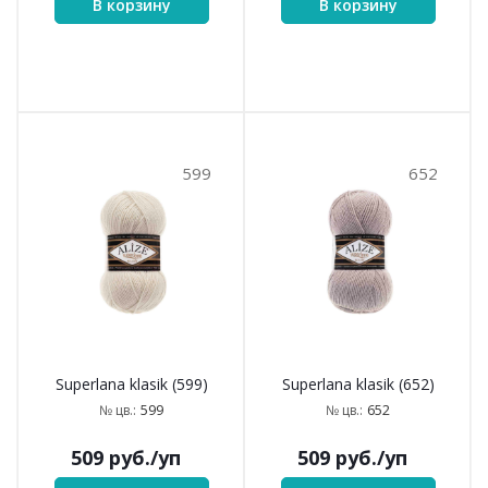
506
541
Superlana klasik (506)
Superlana klasik (541)
506
541
№ цв.:
№ цв.:
509
руб.
/уп
509
руб.
/уп
В корзину
В корзину