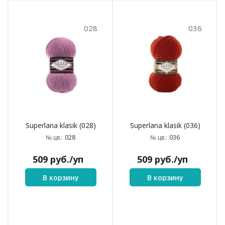
028
036
Superlana klasik (028)
Superlana klasik (036)
028
036
№ цв.:
№ цв.:
509
руб.
/уп
509
руб.
/уп
В корзину
В корзину