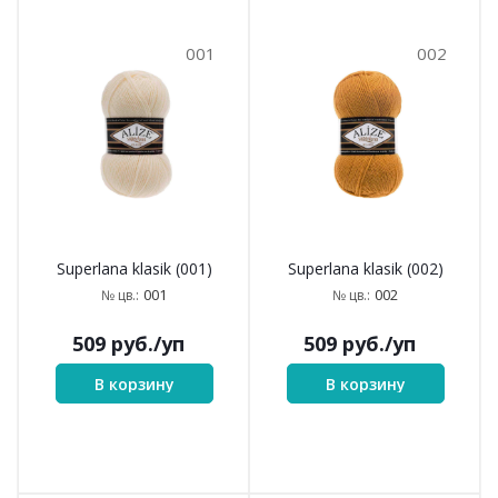
001
002
Superlana klasik (001)
Superlana klasik (002)
001
002
№ цв.:
№ цв.:
509
руб.
/уп
509
руб.
/уп
В корзину
В корзину