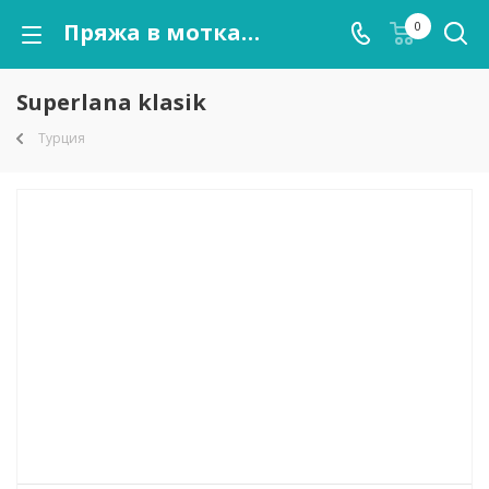
Пряжа в мотках Superlana klasik оптом от kutnor.ru
0
Superlana klasik
Турция