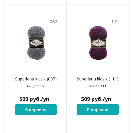
087
111
Superlana klasik (087)
Superlana klasik (111)
087
111
№ цв.:
№ цв.:
509
руб.
/уп
509
руб.
/уп
В корзину
В корзину