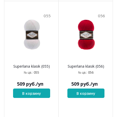
055
056
Superlana klasik (055)
Superlana klasik (056)
055
056
№ цв.:
№ цв.:
509
руб.
/уп
509
руб.
/уп
В корзину
В корзину