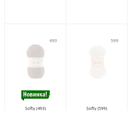
493
599
Softy (493)
Softy (599)
493
599
№ цв.:
№ цв.:
257
руб.
/уп
257
руб.
/уп