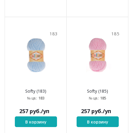
183
185
Softy (183)
Softy (185)
183
185
№ цв.:
№ цв.:
257
руб.
/уп
257
руб.
/уп
В корзину
В корзину