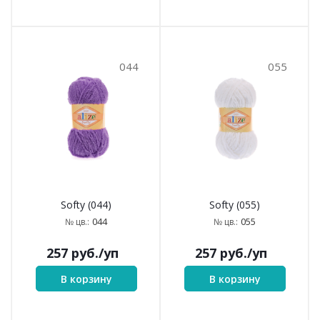
044
055
Softy (044)
Softy (055)
044
055
№ цв.:
№ цв.:
257
руб.
/уп
257
руб.
/уп
В корзину
В корзину