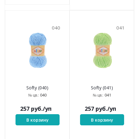
040
041
Softy (040)
Softy (041)
040
041
№ цв.:
№ цв.:
257
руб.
/уп
257
руб.
/уп
В корзину
В корзину