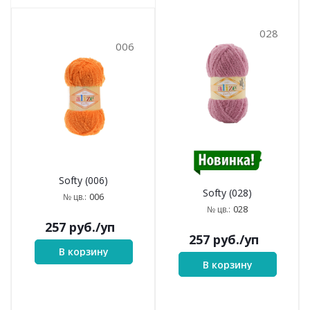
028
006
Softy (006)
Softy (028)
006
№ цв.:
028
№ цв.:
257
руб.
/уп
257
руб.
/уп
В корзину
В корзину