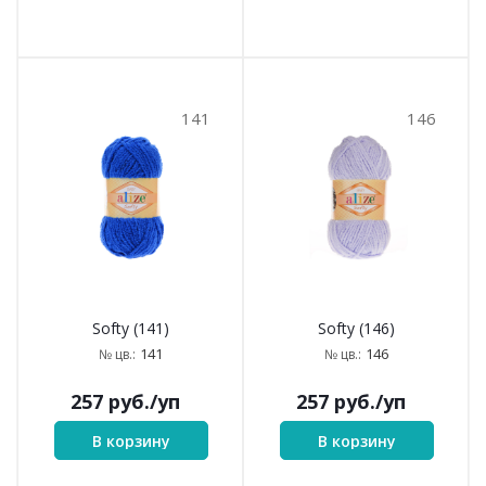
141
146
Softy (141)
Softy (146)
141
146
№ цв.:
№ цв.:
257
руб.
/уп
257
руб.
/уп
В корзину
В корзину