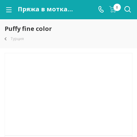
Пряжа в мотках Puffy fine color оптом от kutnor.ru
0
Puffy fine color
Турция