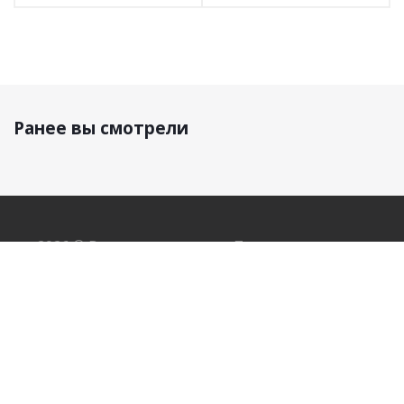
Ранее вы смотрели
2026 © Все права защищены Пряжа и товары для
рукоделия оптом.
ИП Родионов Дмитрий Николаевич, ИНН 710401000613
ОГРН 323774600562262
Наши контакты
8 (903) 969-58-53