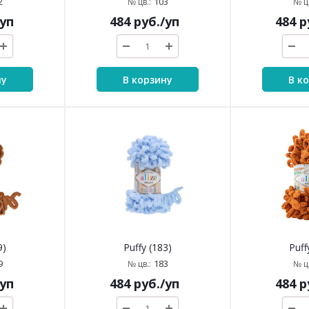
2
103
№ цв.:
№ цв
/уп
484
руб.
/уп
484
р
ну
В корзину
В к
9)
Puffy (183)
Puff
9
183
№ цв.:
№ цв
/уп
484
руб.
/уп
484
р