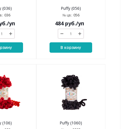
y (036)
Puffy (056)
036
056
.:
№ цв.:
уб.
/уп
484
руб.
/уп
орзину
В корзину
y (106)
Puffy (1060)