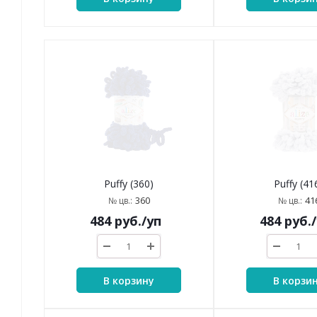
Puffy (360)
Puffy (41
360
41
№ цв.:
№ цв.:
484
руб.
/уп
484
руб.
В корзину
В корзи