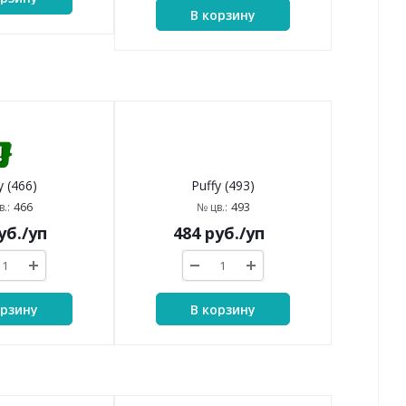
В корзину
Puffy (493)
y (466)
493
№ цв.:
466
.:
484
руб.
/уп
уб.
/уп
В корзину
орзину