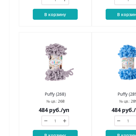
В корзину
В корзи
Puffy (268)
Puffy (28
268
28
№ цв.:
№ цв.:
484
руб.
/уп
484
руб.
В корзину
В корзи