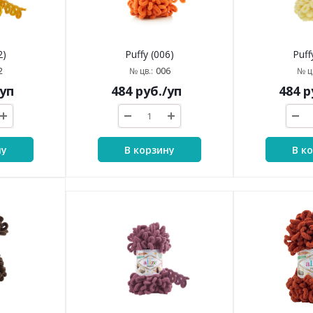
2)
Puffy (006)
Puff
2
006
№ цв.:
№ цв
/уп
484
руб.
/уп
484
р
ну
В корзину
В к