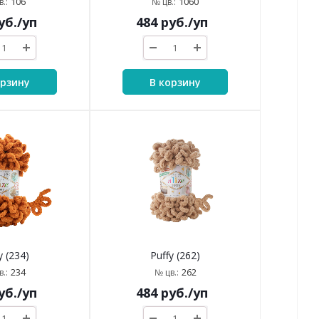
106
1060
.:
№ цв.:
уб.
/уп
484
руб.
/уп
орзину
В корзину
y (234)
Puffy (262)
234
262
.:
№ цв.:
уб.
/уп
484
руб.
/уп