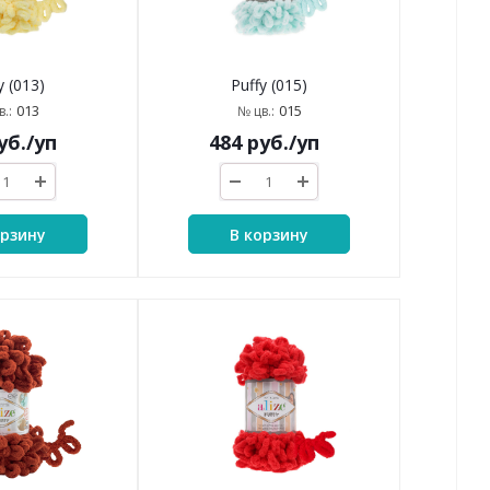
y (013)
Puffy (015)
013
015
.:
№ цв.:
уб.
/уп
484
руб.
/уп
орзину
В корзину