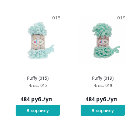
015
019
Puffy (015)
Puffy (019)
015
019
№ цв.:
№ цв.:
484
руб.
/уп
484
руб.
/уп
В корзину
В корзину