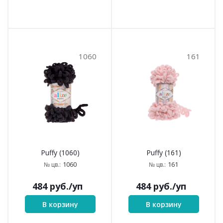
1060
161
Puffy (1060)
Puffy (161)
1060
161
№ цв.:
№ цв.:
484
руб.
/уп
484
руб.
/уп
В корзину
В корзину