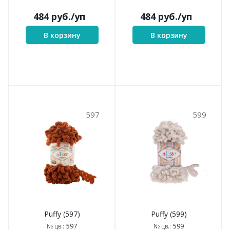
484
руб.
/уп
484
руб.
/уп
В корзину
В корзину
597
599
Puffy (597)
Puffy (599)
597
599
№ цв.:
№ цв.: