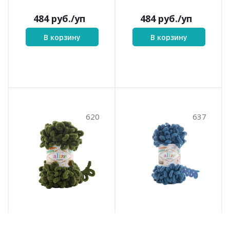
484
руб.
/уп
484
руб.
/уп
В корзину
В корзину
620
637
Puffy (620)
Puffy (637)
620
637
№ цв.:
№ цв.: