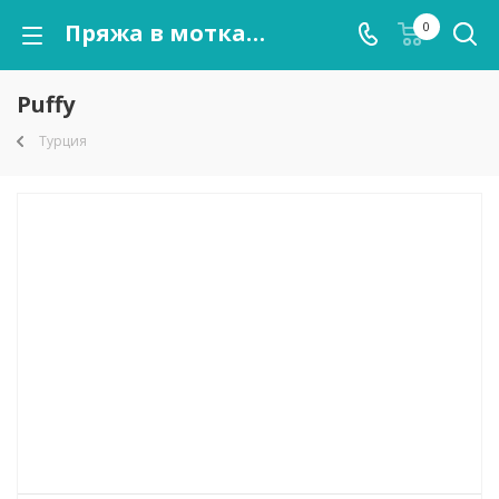
Пряжа в мотках Puffy оптом от kutnor.ru
0
Puffy
Турция