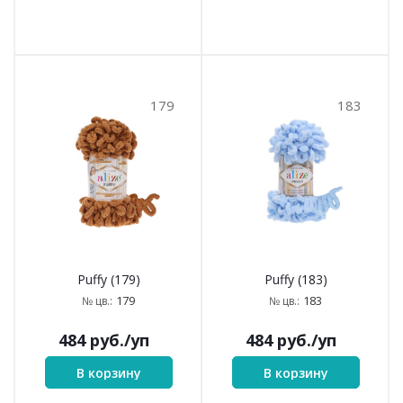
179
183
Puffy (179)
Puffy (183)
179
183
№ цв.:
№ цв.:
484
руб.
/уп
484
руб.
/уп
В корзину
В корзину