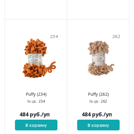
234
262
Puffy (234)
Puffy (262)
234
262
№ цв.:
№ цв.:
484
руб.
/уп
484
руб.
/уп
В корзину
В корзину