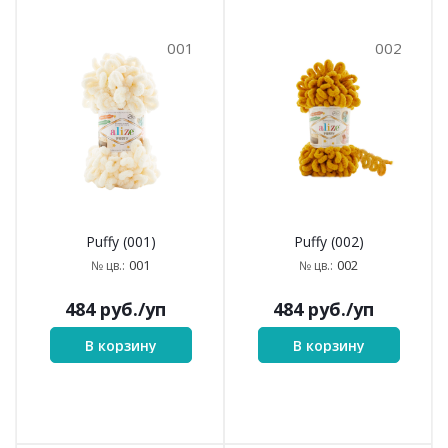
001
002
Puffy (001)
Puffy (002)
001
002
№ цв.:
№ цв.:
484
руб.
/уп
484
руб.
/уп
В корзину
В корзину