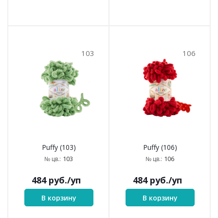
103
106
Puffy (103)
Puffy (106)
103
106
№ цв.:
№ цв.:
484
руб.
/уп
484
руб.
/уп
В корзину
В корзину