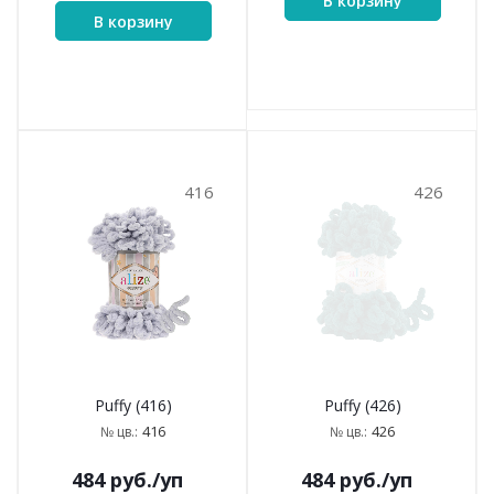
В корзину
В корзину
416
426
Puffy (416)
Puffy (426)
416
426
№ цв.:
№ цв.:
484
руб.
/уп
484
руб.
/уп