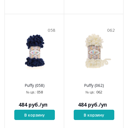
058
062
Puffy (058)
Puffy (062)
058
062
№ цв.:
№ цв.:
484
руб.
/уп
484
руб.
/уп
В корзину
В корзину