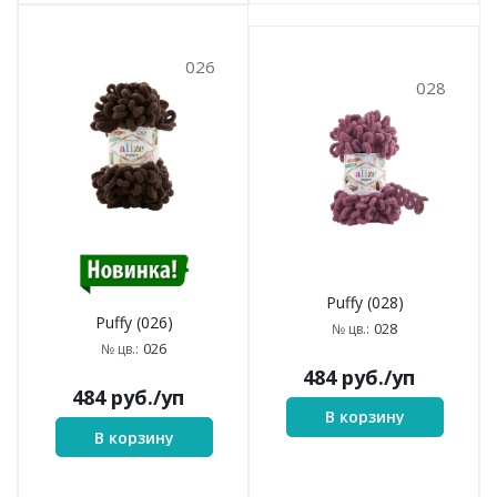
026
028
Puffy (028)
Puffy (026)
028
№ цв.:
026
№ цв.:
484
руб.
/уп
484
руб.
/уп
В корзину
В корзину