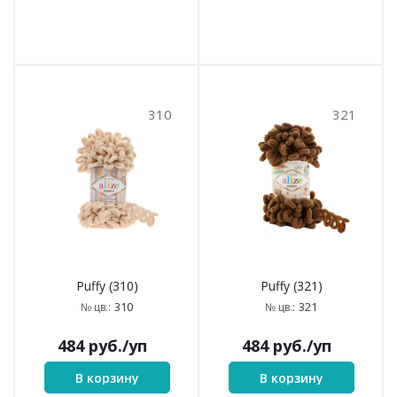
310
321
Puffy (310)
Puffy (321)
310
321
№ цв.:
№ цв.:
484
руб.
/уп
484
руб.
/уп
В корзину
В корзину