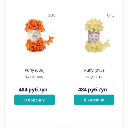
006
013
Puffy (006)
Puffy (013)
006
013
№ цв.:
№ цв.:
484
руб.
/уп
484
руб.
/уп
В корзину
В корзину