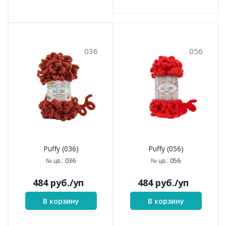
036
056
Puffy (036)
Puffy (056)
036
056
№ цв.:
№ цв.:
484
руб.
/уп
484
руб.
/уп
В корзину
В корзину