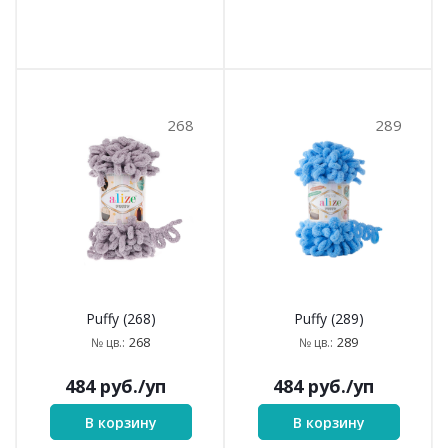
268
289
Puffy (268)
Puffy (289)
268
289
№ цв.:
№ цв.:
484
руб.
/уп
484
руб.
/уп
В корзину
В корзину