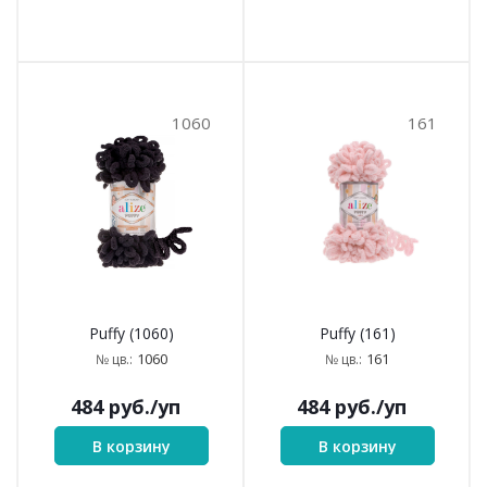
1060
161
Puffy (1060)
Puffy (161)
1060
161
№ цв.:
№ цв.:
484
руб.
/уп
484
руб.
/уп
В корзину
В корзину