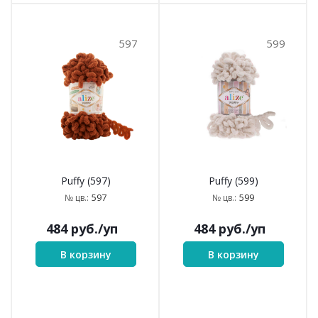
484
руб.
/уп
484
руб.
/уп
В корзину
В корзину
597
599
Puffy (597)
Puffy (599)
597
599
№ цв.:
№ цв.: