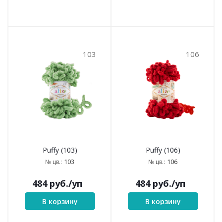
103
106
Puffy (103)
Puffy (106)
103
106
№ цв.:
№ цв.:
484
руб.
/уп
484
руб.
/уп
В корзину
В корзину