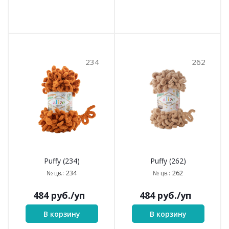
234
262
Puffy (234)
Puffy (262)
234
262
№ цв.:
№ цв.:
484
руб.
/уп
484
руб.
/уп
В корзину
В корзину