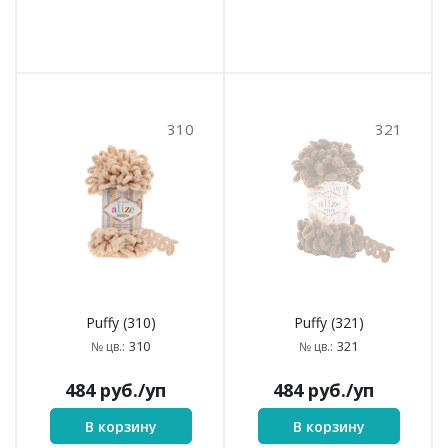
310
321
Puffy (310)
Puffy (321)
310
321
№ цв.:
№ цв.:
484
руб.
/уп
484
руб.
/уп
В корзину
В корзину