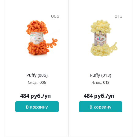
006
013
Puffy (006)
Puffy (013)
006
013
№ цв.:
№ цв.:
484
руб.
/уп
484
руб.
/уп
В корзину
В корзину