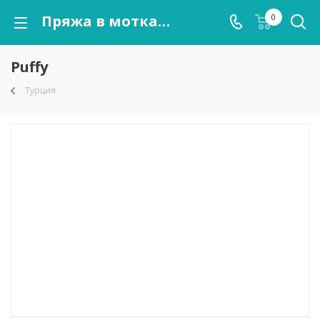
Пряжа в мотках Puffy оптом от kutnor.ru
0
Puffy
Турция