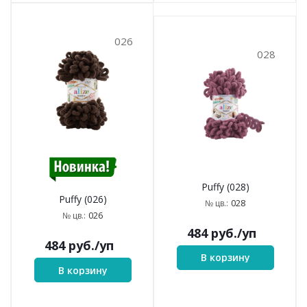
026
028
Puffy (028)
Puffy (026)
028
№ цв.:
026
№ цв.:
484
руб.
/уп
484
руб.
/уп
В корзину
В корзину