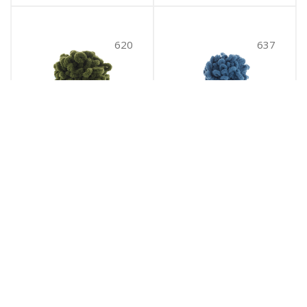
484
руб.
/уп
484
руб.
/уп
В корзину
В корзину
620
637
Puffy (620)
Puffy (637)
620
637
№ цв.:
№ цв.: