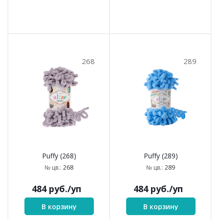
268
289
Puffy (268)
Puffy (289)
268
289
№ цв.:
№ цв.:
484
руб.
/уп
484
руб.
/уп
В корзину
В корзину