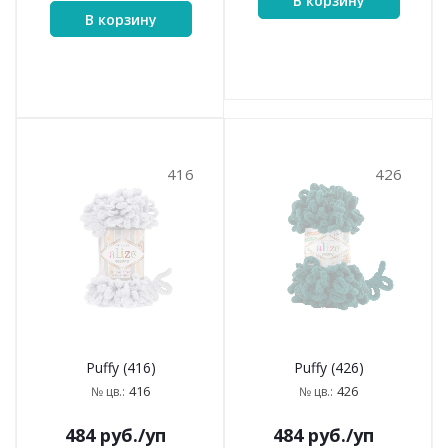
В корзину
В корзину
416
426
Puffy (416)
Puffy (426)
416
426
№ цв.:
№ цв.:
484
руб.
/уп
484
руб.
/уп