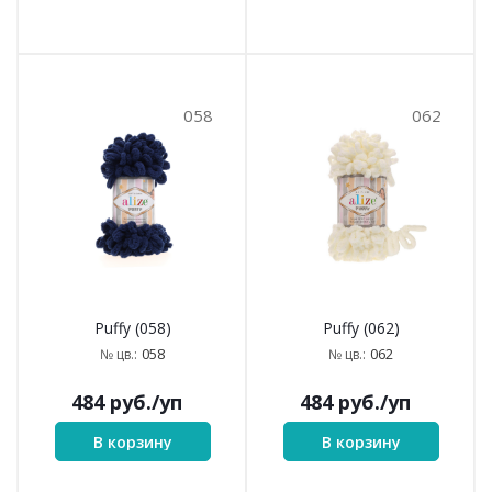
058
062
Puffy (058)
Puffy (062)
058
062
№ цв.:
№ цв.:
484
руб.
/уп
484
руб.
/уп
В корзину
В корзину