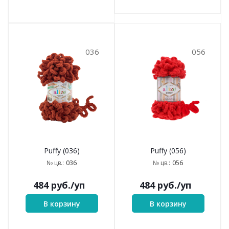
036
056
Puffy (036)
Puffy (056)
036
056
№ цв.:
№ цв.:
484
руб.
/уп
484
руб.
/уп
В корзину
В корзину