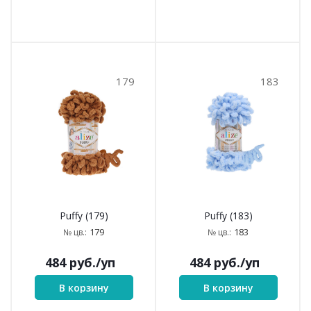
179
183
Puffy (179)
Puffy (183)
179
183
№ цв.:
№ цв.:
484
руб.
/уп
484
руб.
/уп
В корзину
В корзину