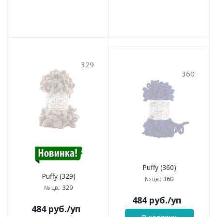
329
360
Puffy (360)
Puffy (329)
360
№ цв.:
329
№ цв.:
484
руб.
/уп
484
руб.
/уп