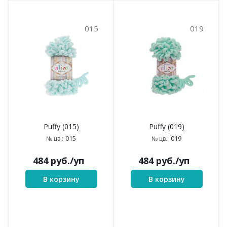
015
019
Puffy (015)
Puffy (019)
015
019
№ цв.:
№ цв.:
484
руб.
/уп
484
руб.
/уп
В корзину
В корзину