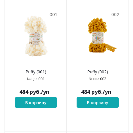
001
002
Puffy (001)
Puffy (002)
001
002
№ цв.:
№ цв.:
484
руб.
/уп
484
руб.
/уп
В корзину
В корзину