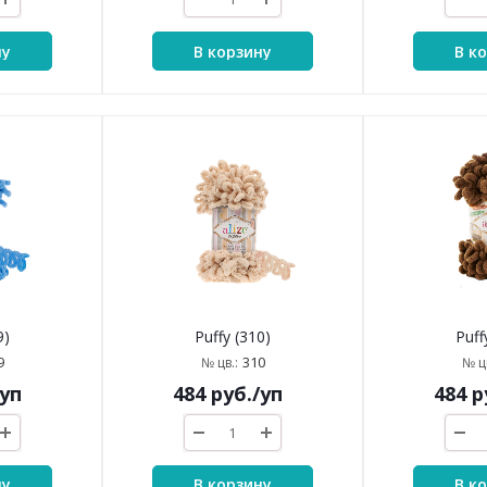
ну
В корзину
В к
9)
Puffy (310)
Puff
9
310
№ цв.:
№ цв
/уп
484
руб.
/уп
484
р
ну
В корзину
В к