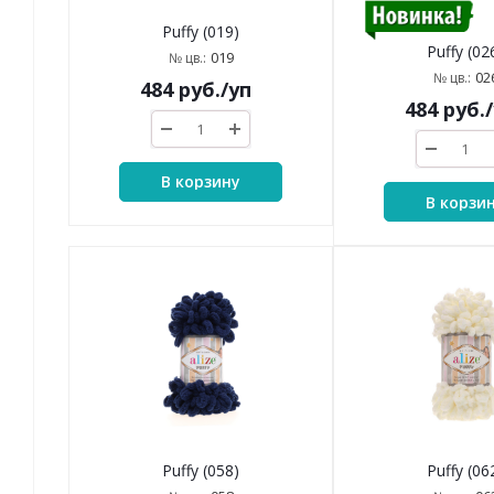
Puffy (019)
Puffy (02
019
№ цв.:
02
№ цв.:
484
руб.
/уп
484
руб.
В корзину
В корзи
Puffy (058)
Puffy (06