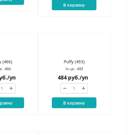
В корзину
Puffy (493)
y (466)
493
№ цв.:
466
.:
484
руб.
/уп
уб.
/уп
В корзину
орзину