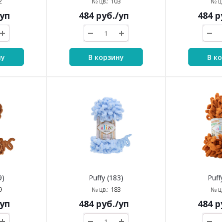
2
103
№ цв.:
№ цв
/уп
484
руб.
/уп
484
р
ну
В корзину
В к
9)
Puffy (183)
Puff
9
183
№ цв.:
№ цв
/уп
484
руб.
/уп
484
р