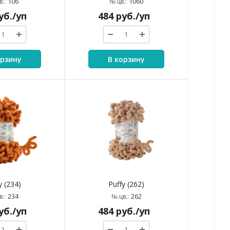
106
1060
.:
№ цв.:
уб.
/уп
484
руб.
/уп
орзину
В корзину
y (234)
Puffy (262)
234
262
.:
№ цв.:
уб.
/уп
484
руб.
/уп