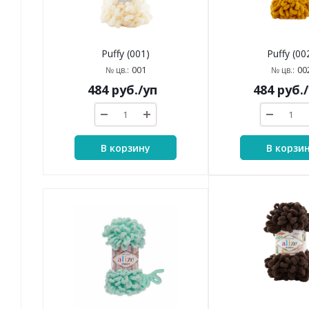
Puffy (001)
Puffy (00
001
00
№ цв.:
№ цв.:
484
руб.
/уп
484
руб.
В корзину
В корзи