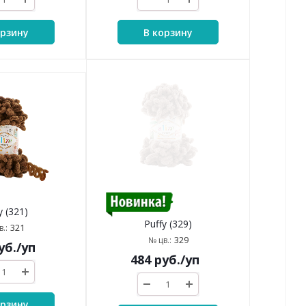
орзину
В корзину
y (321)
Puffy (329)
321
.:
329
№ цв.:
уб.
/уп
484
руб.
/уп
орзину