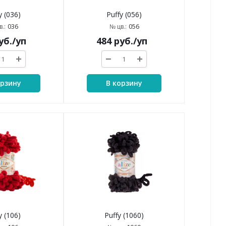
y (036)
Puffy (056)
036
056
.:
№ цв.:
уб.
/уп
484
руб.
/уп
орзину
В корзину
y (106)
Puffy (1060)