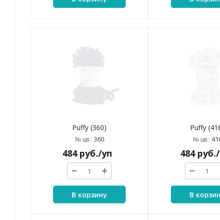
Puffy (360)
Puffy (41
360
41
№ цв.:
№ цв.:
484
руб.
/уп
484
руб.
В корзину
В корзи