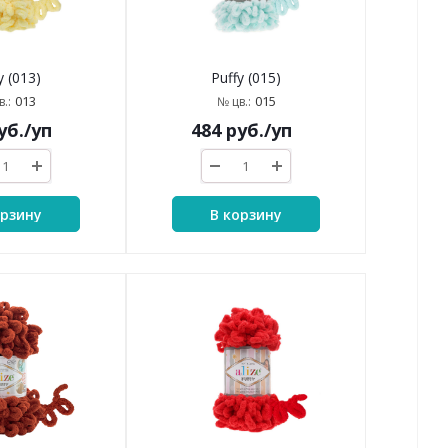
y (013)
Puffy (015)
013
015
.:
№ цв.:
уб.
/уп
484
руб.
/уп
орзину
В корзину