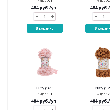
058
06
№ цв.:
№ цв.:
484
руб.
/уп
484
руб.
В корзину
В корзи
Puffy (161)
Puffy (17
161
17
№ цв.:
№ цв.:
484
руб.
/уп
484
руб.