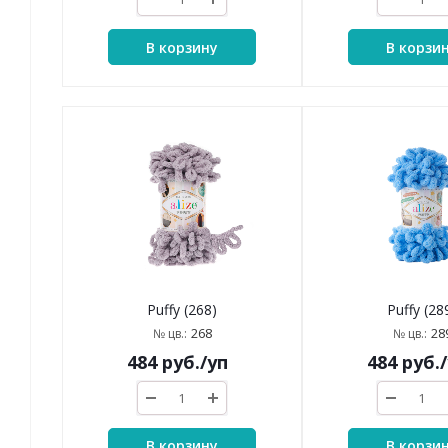
В корзину
В корзи
Puffy (268)
Puffy (28
268
28
№ цв.:
№ цв.:
484
руб.
/уп
484
руб.
В корзину
В корзи