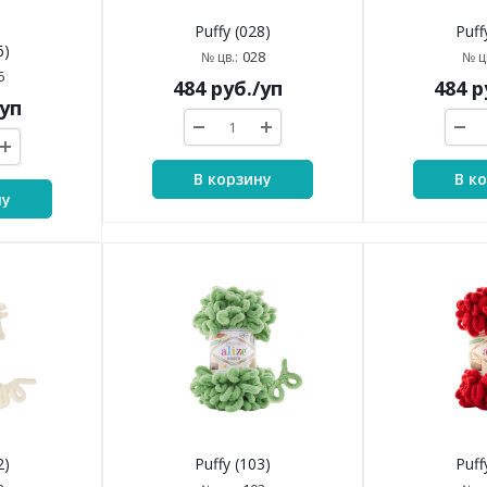
Puffy (028)
Puff
6)
028
№ цв.:
№ цв
6
484
руб.
/уп
484
р
/уп
В корзину
В к
ну
2)
Puffy (103)
Puff