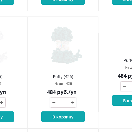
6)
Puffy (426)
Puff
6
426
№ цв.:
№ цв
/уп
484
руб.
/уп
484
р
ну
В корзину
В к