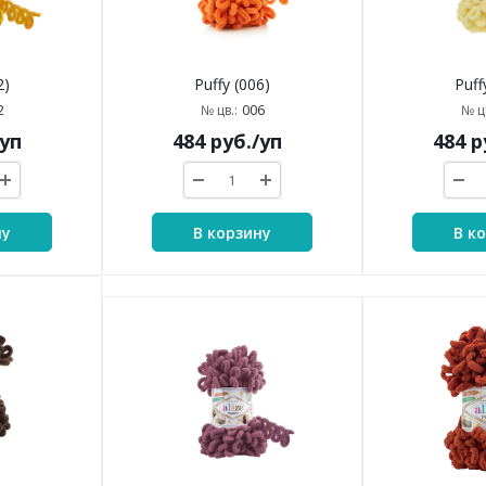
2)
Puffy (006)
Puff
2
006
№ цв.:
№ цв
/уп
484
руб.
/уп
484
р
ну
В корзину
В к