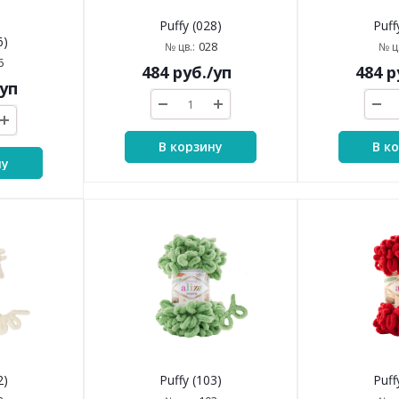
Puffy (028)
Puff
6)
028
№ цв.:
№ цв
6
484
руб.
/уп
484
р
/уп
В корзину
В к
ну
2)
Puffy (103)
Puff