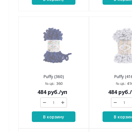
Puffy (360)
Puffy (41
360
41
№ цв.:
№ цв.:
484
руб.
/уп
484
руб.
В корзину
В корзи