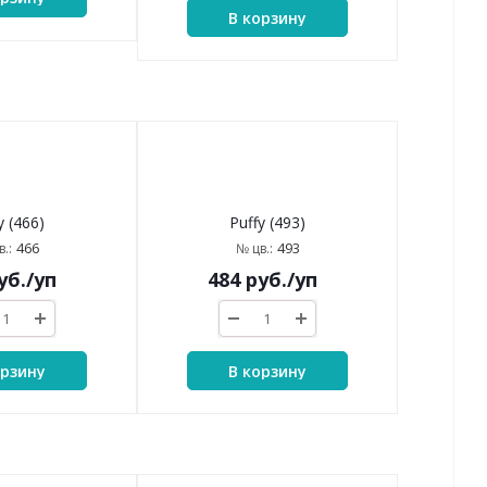
В корзину
Puffy (493)
y (466)
493
№ цв.:
466
.:
484
руб.
/уп
уб.
/уп
В корзину
орзину