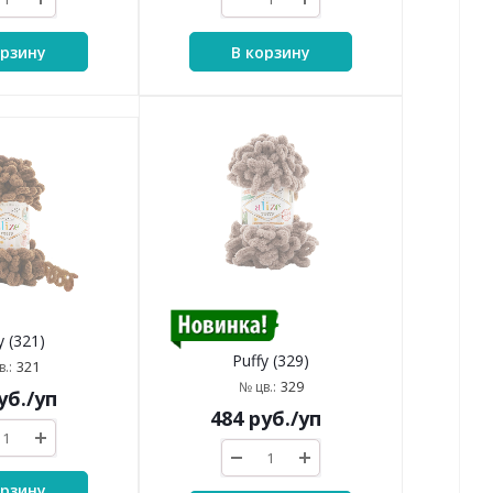
орзину
В корзину
y (321)
Puffy (329)
321
.:
329
№ цв.:
уб.
/уп
484
руб.
/уп
орзину