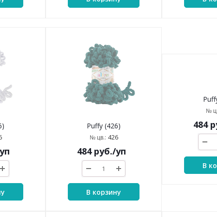
6)
Puffy (426)
Puff
6
426
№ цв.:
№ цв
/уп
484
руб.
/уп
484
р
ну
В корзину
В к