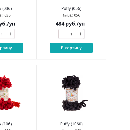
y (036)
Puffy (056)
036
056
.:
№ цв.:
уб.
/уп
484
руб.
/уп
орзину
В корзину
y (106)
Puffy (1060)