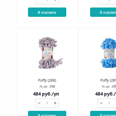
В корзину
В корзи
Puffy (268)
Puffy (28
268
28
№ цв.:
№ цв.:
484
руб.
/уп
484
руб.
В корзину
В корзи