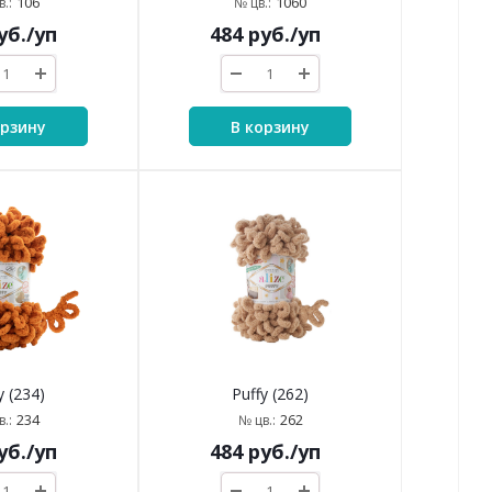
106
1060
.:
№ цв.:
уб.
/уп
484
руб.
/уп
орзину
В корзину
y (234)
Puffy (262)
234
262
.:
№ цв.:
уб.
/уп
484
руб.
/уп