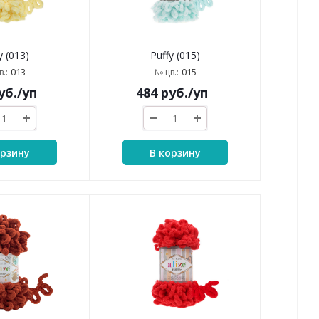
y (013)
Puffy (015)
013
015
.:
№ цв.:
уб.
/уп
484
руб.
/уп
орзину
В корзину