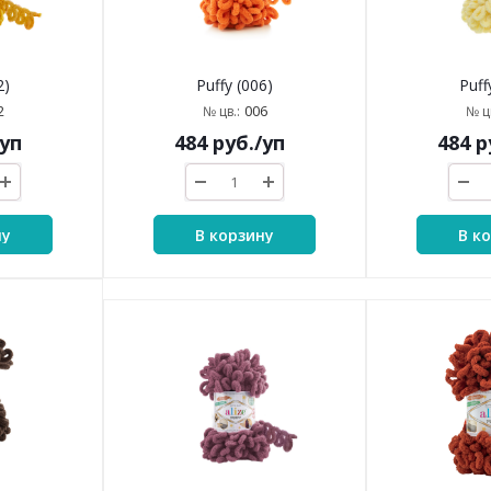
2)
Puffy (006)
Puff
2
006
№ цв.:
№ цв
/уп
484
руб.
/уп
484
р
ну
В корзину
В к