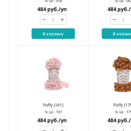
058
06
№ цв.:
№ цв.:
484
руб.
/уп
484
руб.
В корзину
В корзи
Puffy (161)
Puffy (17
161
17
№ цв.:
№ цв.:
484
руб.
/уп
484
руб.