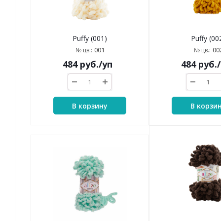
Puffy (001)
Puffy (00
001
00
№ цв.:
№ цв.:
484
руб.
/уп
484
руб.
В корзину
В корзи