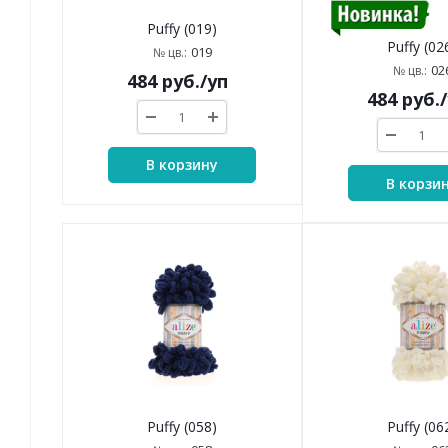
Puffy (019)
Puffy (02
019
№ цв.:
02
№ цв.:
484
руб.
/уп
484
руб.
В корзину
В корзи
Puffy (058)
Puffy (06