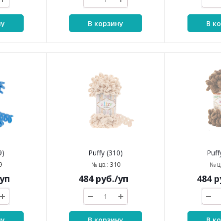
ну
В корзину
В к
9)
Puffy (310)
Puff
9
310
№ цв.:
№ цв
/уп
484
руб.
/уп
484
р
ну
В корзину
В к