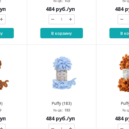
2
103
№ цв.:
№ цв
/уп
484
руб.
/уп
484
р
ну
В корзину
В к
9)
Puffy (183)
Puff
9
183
№ цв.:
№ цв
/уп
484
руб.
/уп
484
р