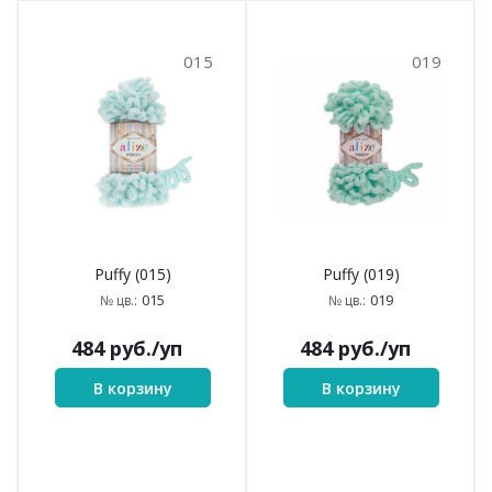
015
019
Puffy (015)
Puffy (019)
015
019
№ цв.:
№ цв.:
484
руб.
/уп
484
руб.
/уп
В корзину
В корзину