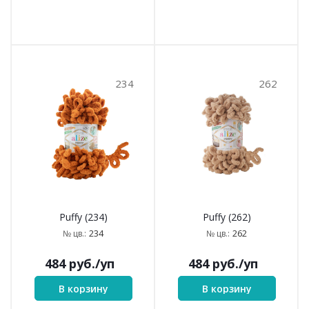
234
262
Puffy (234)
Puffy (262)
234
262
№ цв.:
№ цв.:
484
руб.
/уп
484
руб.
/уп
В корзину
В корзину