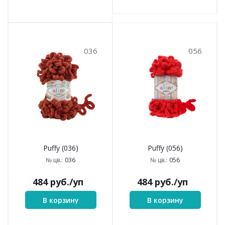
036
056
Puffy (036)
Puffy (056)
036
056
№ цв.:
№ цв.:
484
руб.
/уп
484
руб.
/уп
В корзину
В корзину