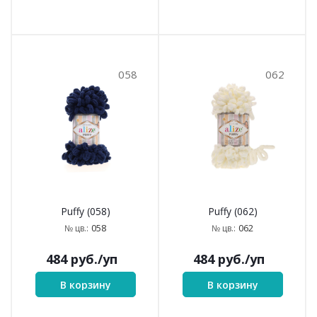
058
062
Puffy (058)
Puffy (062)
058
062
№ цв.:
№ цв.:
484
руб.
/уп
484
руб.
/уп
В корзину
В корзину