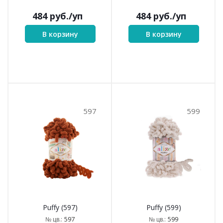
484
руб.
/уп
484
руб.
/уп
В корзину
В корзину
597
599
Puffy (597)
Puffy (599)
597
599
№ цв.:
№ цв.: