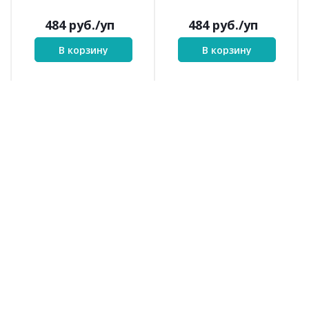
484
руб.
/уп
484
руб.
/уп
В корзину
В корзину
620
637
Puffy (620)
Puffy (637)
620
637
№ цв.:
№ цв.: