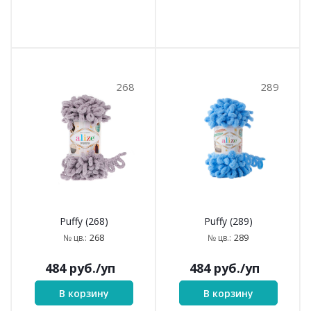
268
289
Puffy (268)
Puffy (289)
268
289
№ цв.:
№ цв.:
484
руб.
/уп
484
руб.
/уп
В корзину
В корзину