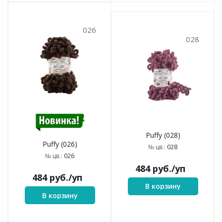
026
028
Puffy (028)
Puffy (026)
028
№ цв.:
026
№ цв.:
484
руб.
/уп
484
руб.
/уп
В корзину
В корзину