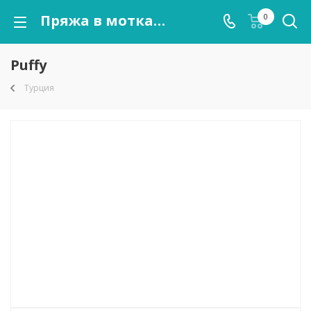
Пряжа в мотках Puffy оптом от kutnor.ru
0
Puffy
Турция