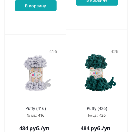
В корзину
В корзину
416
426
Puffy (416)
Puffy (426)
416
426
№ цв.:
№ цв.:
484
руб.
/уп
484
руб.
/уп