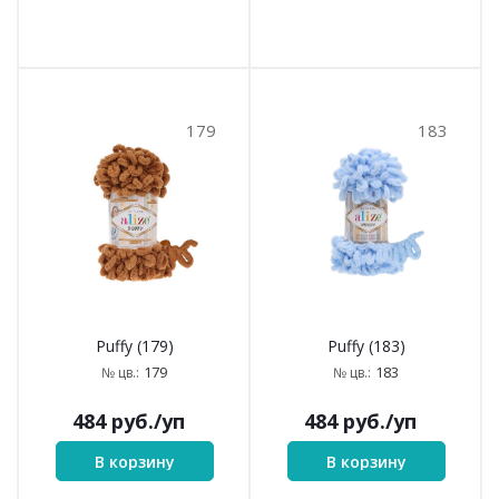
179
183
Puffy (179)
Puffy (183)
179
183
№ цв.:
№ цв.:
484
руб.
/уп
484
руб.
/уп
В корзину
В корзину