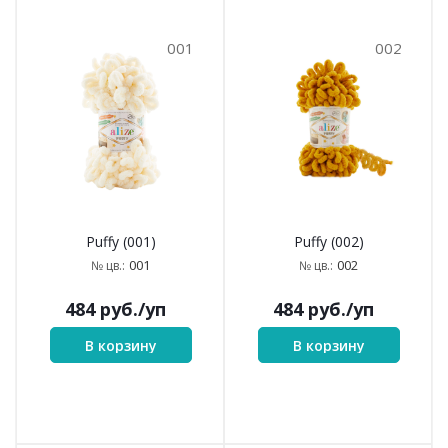
001
002
Puffy (001)
Puffy (002)
001
002
№ цв.:
№ цв.:
484
руб.
/уп
484
руб.
/уп
В корзину
В корзину