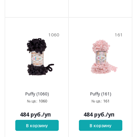
1060
161
Puffy (1060)
Puffy (161)
1060
161
№ цв.:
№ цв.:
484
руб.
/уп
484
руб.
/уп
В корзину
В корзину