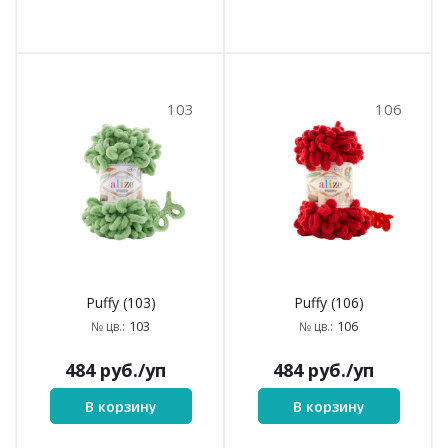
103
106
Puffy (103)
Puffy (106)
103
106
№ цв.:
№ цв.:
484
руб.
/уп
484
руб.
/уп
В корзину
В корзину