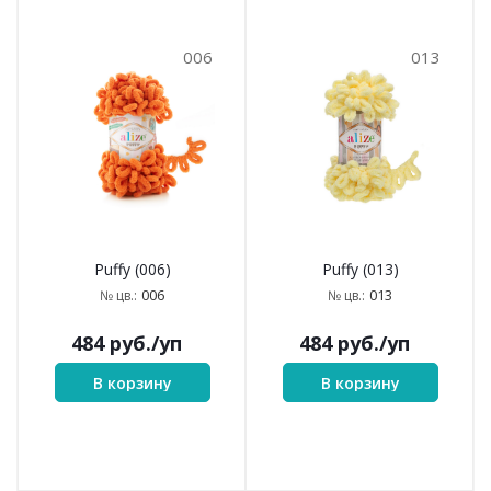
006
013
Puffy (006)
Puffy (013)
006
013
№ цв.:
№ цв.:
484
руб.
/уп
484
руб.
/уп
В корзину
В корзину