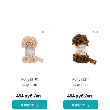
310
321
Puffy (310)
Puffy (321)
310
321
№ цв.:
№ цв.:
484
руб.
/уп
484
руб.
/уп
В корзину
В корзину