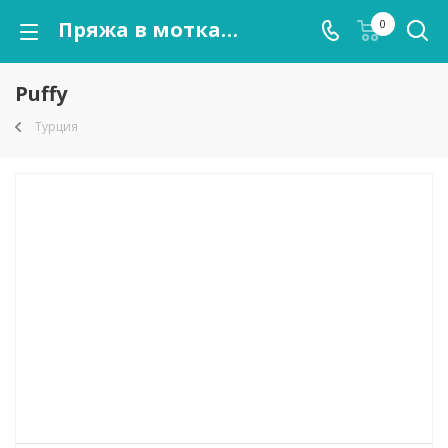
Пряжа в мотках Puffy оптом от kutnor.ru
0
Puffy
Турция