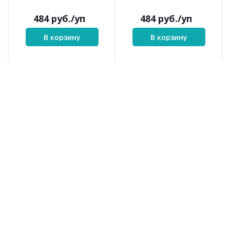
484
руб.
/уп
484
руб.
/уп
В корзину
В корзину
620
637
Puffy (620)
Puffy (637)
620
637
№ цв.:
№ цв.: