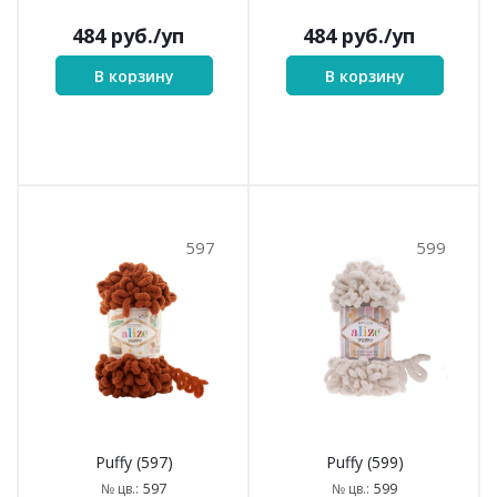
484
руб.
/уп
484
руб.
/уп
В корзину
В корзину
597
599
Puffy (597)
Puffy (599)
597
599
№ цв.:
№ цв.: