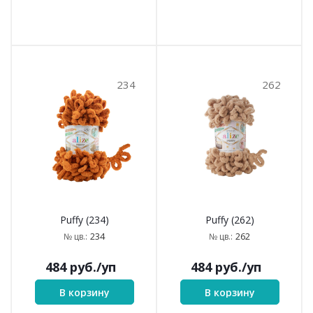
234
262
Puffy (234)
Puffy (262)
234
262
№ цв.:
№ цв.:
484
руб.
/уп
484
руб.
/уп
В корзину
В корзину