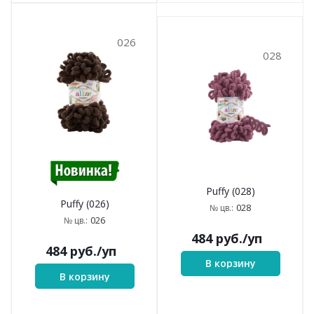
026
028
Puffy (028)
Puffy (026)
028
№ цв.:
026
№ цв.:
484
руб.
/уп
484
руб.
/уп
В корзину
В корзину