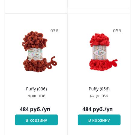
036
056
Puffy (036)
Puffy (056)
036
056
№ цв.:
№ цв.:
484
руб.
/уп
484
руб.
/уп
В корзину
В корзину