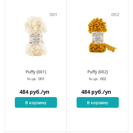
001
002
Puffy (001)
Puffy (002)
001
002
№ цв.:
№ цв.:
484
руб.
/уп
484
руб.
/уп
В корзину
В корзину