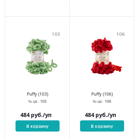
103
106
Puffy (103)
Puffy (106)
103
106
№ цв.:
№ цв.:
484
руб.
/уп
484
руб.
/уп
В корзину
В корзину