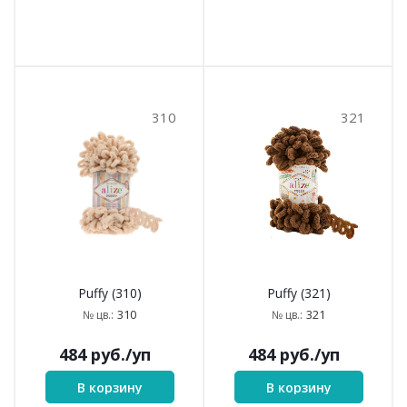
310
321
Puffy (310)
Puffy (321)
310
321
№ цв.:
№ цв.:
484
руб.
/уп
484
руб.
/уп
В корзину
В корзину