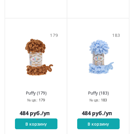
179
183
Puffy (179)
Puffy (183)
179
183
№ цв.:
№ цв.:
484
руб.
/уп
484
руб.
/уп
В корзину
В корзину