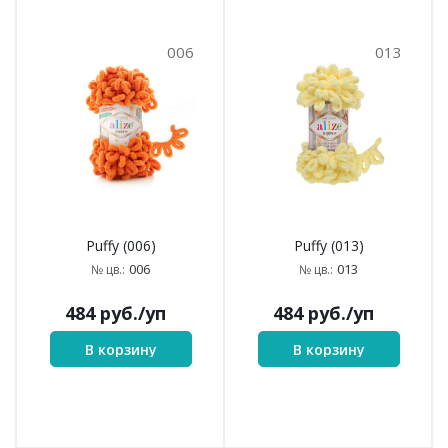
006
013
Puffy (006)
Puffy (013)
006
013
№ цв.:
№ цв.:
484
руб.
/уп
484
руб.
/уп
В корзину
В корзину