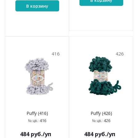
В корзину
В корзину
416
426
Puffy (416)
Puffy (426)
416
426
№ цв.:
№ цв.:
484
руб.
/уп
484
руб.
/уп