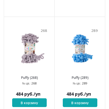
268
289
Puffy (268)
Puffy (289)
268
289
№ цв.:
№ цв.:
484
руб.
/уп
484
руб.
/уп
В корзину
В корзину