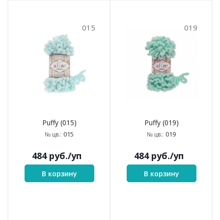
015
019
Puffy (015)
Puffy (019)
015
019
№ цв.:
№ цв.:
484
руб.
/уп
484
руб.
/уп
В корзину
В корзину