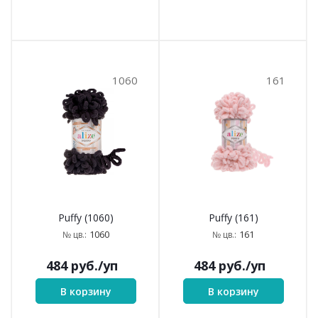
1060
161
Puffy (1060)
Puffy (161)
1060
161
№ цв.:
№ цв.:
484
руб.
/уп
484
руб.
/уп
В корзину
В корзину