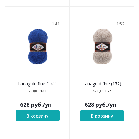
141
152
Lanagold fine (141)
Lanagold fine (152)
141
152
№ цв.:
№ цв.:
628
руб.
/уп
628
руб.
/уп
В корзину
В корзину