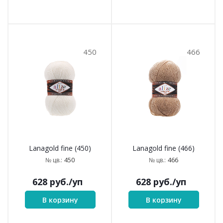
450
466
Lanagold fine (450)
Lanagold fine (466)
450
466
№ цв.:
№ цв.:
628
руб.
/уп
628
руб.
/уп
В корзину
В корзину