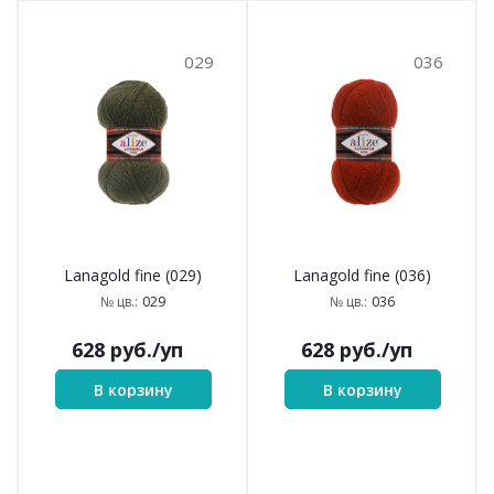
029
036
Lanagold fine (029)
Lanagold fine (036)
029
036
№ цв.:
№ цв.:
628
руб.
/уп
628
руб.
/уп
В корзину
В корзину