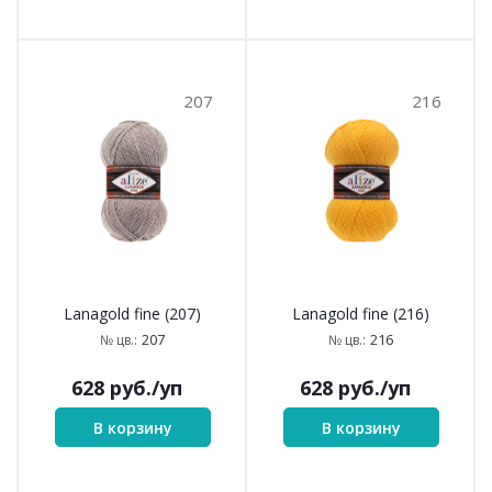
207
216
Lanagold fine (207)
Lanagold fine (216)
207
216
№ цв.:
№ цв.:
628
руб.
/уп
628
руб.
/уп
В корзину
В корзину