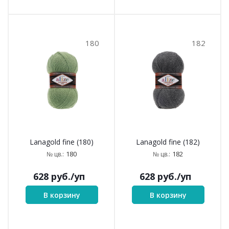
180
182
Lanagold fine (180)
Lanagold fine (182)
180
182
№ цв.:
№ цв.:
628
руб.
/уп
628
руб.
/уп
В корзину
В корзину