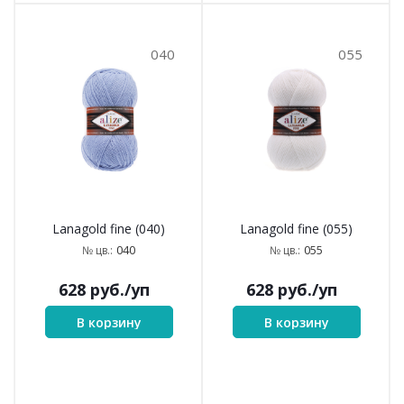
040
055
Lanagold fine (040)
Lanagold fine (055)
040
055
№ цв.:
№ цв.:
628
руб.
/уп
628
руб.
/уп
В корзину
В корзину