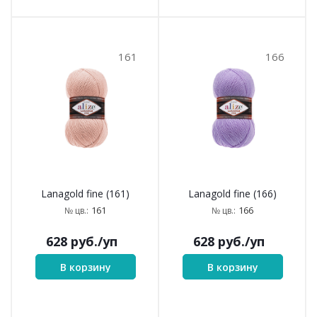
161
166
Lanagold fine (161)
Lanagold fine (166)
161
166
№ цв.:
№ цв.:
628
руб.
/уп
628
руб.
/уп
В корзину
В корзину