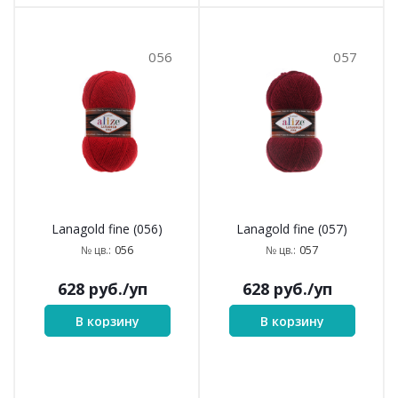
056
057
Lanagold fine (056)
Lanagold fine (057)
056
057
№ цв.:
№ цв.:
628
руб.
/уп
628
руб.
/уп
В корзину
В корзину