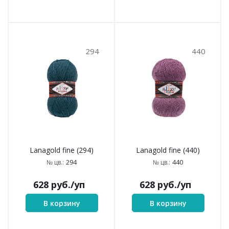
294
440
Lanagold fine (294)
Lanagold fine (440)
294
440
№ цв.:
№ цв.:
628
руб.
/уп
628
руб.
/уп
В корзину
В корзину