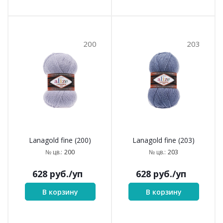
200
203
Lanagold fine (200)
Lanagold fine (203)
200
203
№ цв.:
№ цв.:
628
руб.
/уп
628
руб.
/уп
В корзину
В корзину