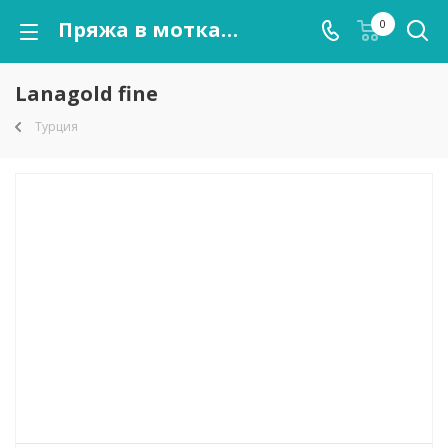
Пряжа в мотках Lanagold fine оптом от kutnor.ru
0
Lanagold fine
Турция