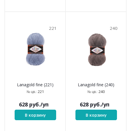
221
240
Lanagold fine (221)
Lanagold fine (240)
221
240
№ цв.:
№ цв.:
628
руб.
/уп
628
руб.
/уп
В корзину
В корзину