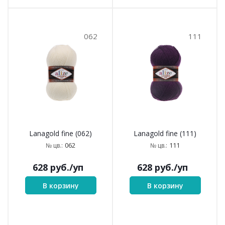
062
111
Lanagold fine (062)
Lanagold fine (111)
062
111
№ цв.:
№ цв.:
628
руб.
/уп
628
руб.
/уп
В корзину
В корзину