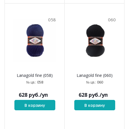
058
060
Lanagold fine (058)
Lanagold fine (060)
058
060
№ цв.:
№ цв.:
628
руб.
/уп
628
руб.
/уп
В корзину
В корзину