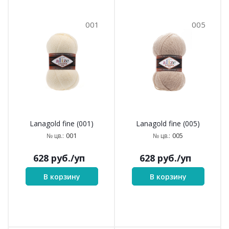
001
005
Lanagold fine (001)
Lanagold fine (005)
001
005
№ цв.:
№ цв.:
628
руб.
/уп
628
руб.
/уп
В корзину
В корзину