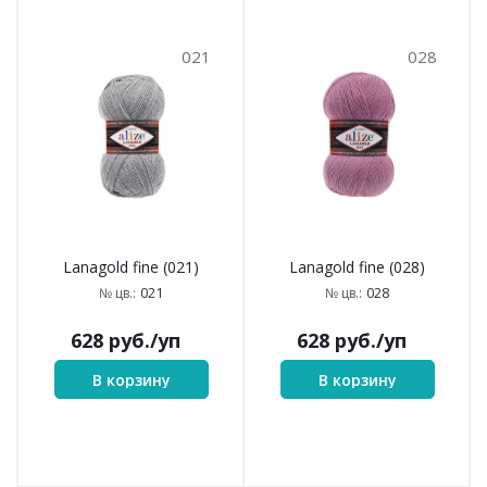
021
028
Lanagold fine (021)
Lanagold fine (028)
021
028
№ цв.:
№ цв.:
628
руб.
/уп
628
руб.
/уп
В корзину
В корзину