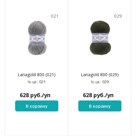
021
029
Lanagold 800 (021)
Lanagold 800 (029)
021
029
№ цв.:
№ цв.:
628
руб.
/уп
628
руб.
/уп
В корзину
В корзину