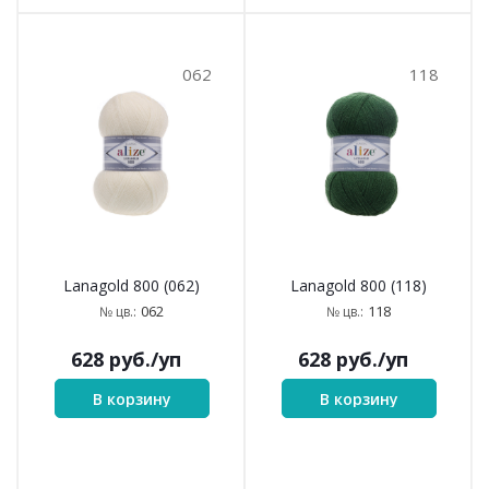
062
118
Lanagold 800 (062)
Lanagold 800 (118)
062
118
№ цв.:
№ цв.:
628
руб.
/уп
628
руб.
/уп
В корзину
В корзину