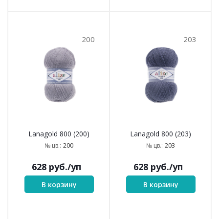
200
203
Lanagold 800 (200)
Lanagold 800 (203)
200
203
№ цв.:
№ цв.:
628
руб.
/уп
628
руб.
/уп
В корзину
В корзину