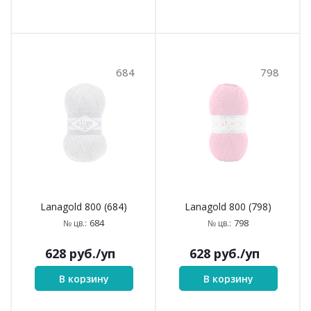
684
798
Lanagold 800 (684)
Lanagold 800 (798)
684
798
№ цв.:
№ цв.:
628
руб.
/уп
628
руб.
/уп
В корзину
В корзину