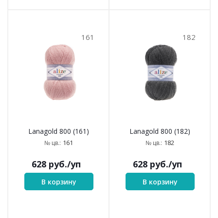
161
182
Lanagold 800 (161)
Lanagold 800 (182)
161
182
№ цв.:
№ цв.:
628
руб.
/уп
628
руб.
/уп
В корзину
В корзину