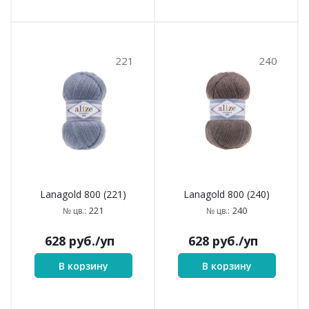
221
240
Lanagold 800 (221)
Lanagold 800 (240)
221
240
№ цв.:
№ цв.:
628
руб.
/уп
628
руб.
/уп
В корзину
В корзину