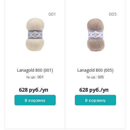
001
005
Lanagold 800 (001)
Lanagold 800 (005)
001
005
№ цв.:
№ цв.:
628
руб.
/уп
628
руб.
/уп
В корзину
В корзину