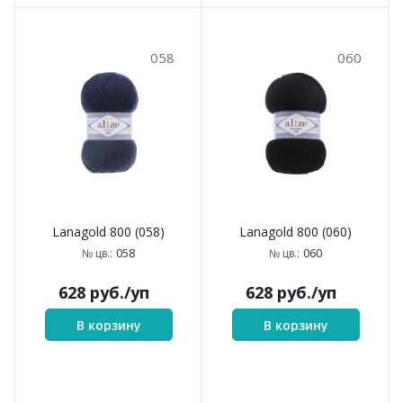
058
060
Lanagold 800 (058)
Lanagold 800 (060)
058
060
№ цв.:
№ цв.:
628
руб.
/уп
628
руб.
/уп
В корзину
В корзину