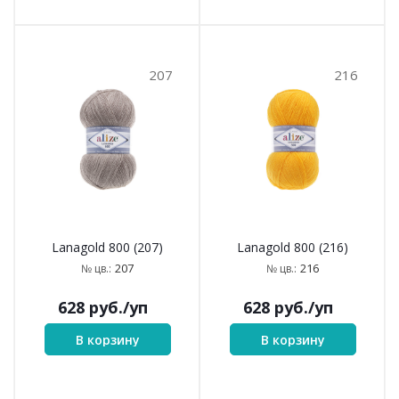
207
216
Lanagold 800 (207)
Lanagold 800 (216)
207
216
№ цв.:
№ цв.:
628
руб.
/уп
628
руб.
/уп
В корзину
В корзину