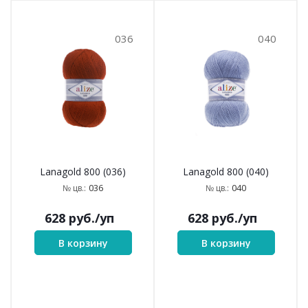
036
040
Lanagold 800 (036)
Lanagold 800 (040)
036
040
№ цв.:
№ цв.:
628
руб.
/уп
628
руб.
/уп
В корзину
В корзину