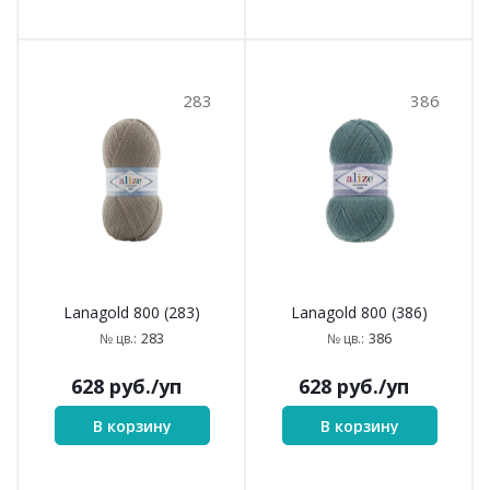
283
386
Lanagold 800 (283)
Lanagold 800 (386)
283
386
№ цв.:
№ цв.:
628
руб.
/уп
628
руб.
/уп
В корзину
В корзину