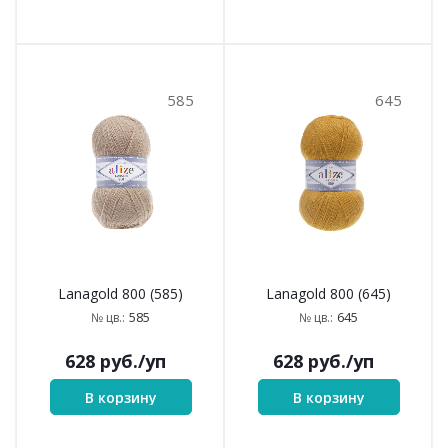
585
645
Lanagold 800 (585)
Lanagold 800 (645)
585
645
№ цв.:
№ цв.:
628
руб.
/уп
628
руб.
/уп
В корзину
В корзину