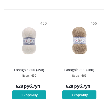
450
466
Lanagold 800 (450)
Lanagold 800 (466)
450
466
№ цв.:
№ цв.:
628
руб.
/уп
628
руб.
/уп
В корзину
В корзину