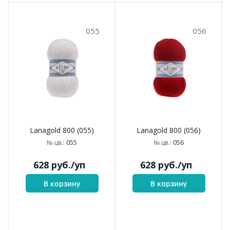
055
056
Lanagold 800 (055)
Lanagold 800 (056)
055
056
№ цв.:
№ цв.:
628
руб.
/уп
628
руб.
/уп
В корзину
В корзину