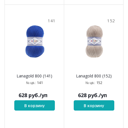
141
152
Lanagold 800 (141)
Lanagold 800 (152)
141
152
№ цв.:
№ цв.:
628
руб.
/уп
628
руб.
/уп
В корзину
В корзину