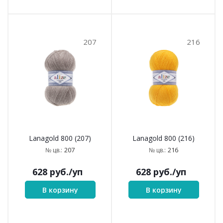
207
216
Lanagold 800 (207)
Lanagold 800 (216)
207
216
№ цв.:
№ цв.:
628
руб.
/уп
628
руб.
/уп
В корзину
В корзину