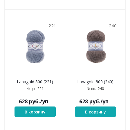
221
240
Lanagold 800 (221)
Lanagold 800 (240)
221
240
№ цв.:
№ цв.:
628
руб.
/уп
628
руб.
/уп
В корзину
В корзину