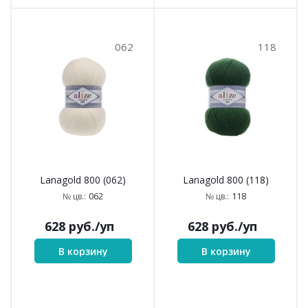
062
118
Lanagold 800 (062)
Lanagold 800 (118)
062
118
№ цв.:
№ цв.:
628
руб.
/уп
628
руб.
/уп
В корзину
В корзину