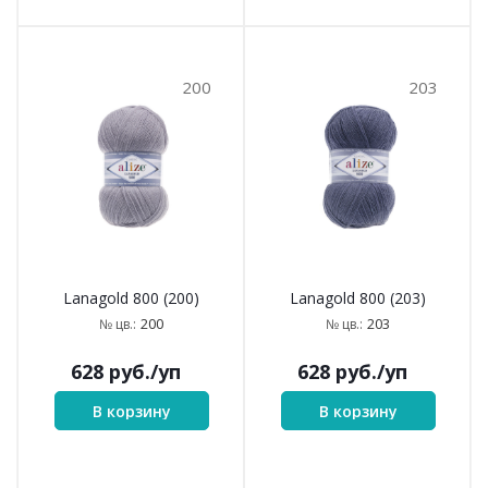
200
203
Lanagold 800 (200)
Lanagold 800 (203)
200
203
№ цв.:
№ цв.:
628
руб.
/уп
628
руб.
/уп
В корзину
В корзину