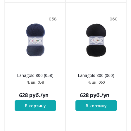
058
060
Lanagold 800 (058)
Lanagold 800 (060)
058
060
№ цв.:
№ цв.:
628
руб.
/уп
628
руб.
/уп
В корзину
В корзину