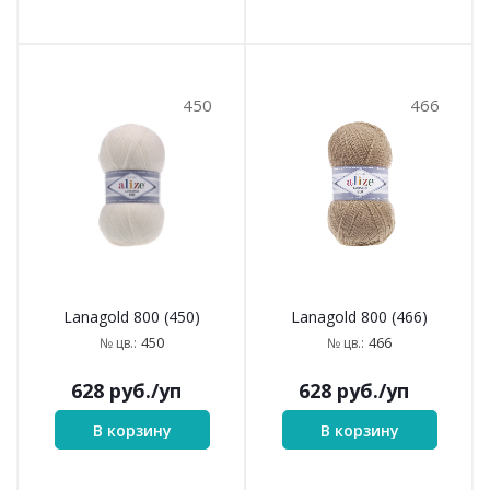
450
466
Lanagold 800 (450)
Lanagold 800 (466)
450
466
№ цв.:
№ цв.:
628
руб.
/уп
628
руб.
/уп
В корзину
В корзину