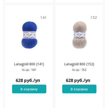
141
152
Lanagold 800 (141)
Lanagold 800 (152)
141
152
№ цв.:
№ цв.:
628
руб.
/уп
628
руб.
/уп
В корзину
В корзину