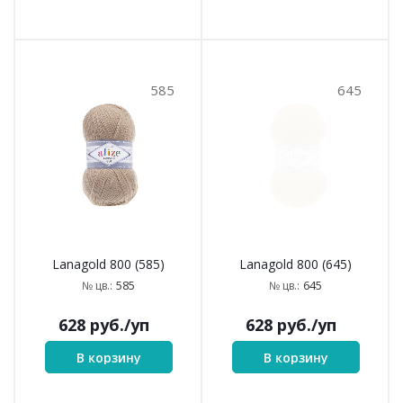
585
645
Lanagold 800 (585)
Lanagold 800 (645)
585
645
№ цв.:
№ цв.:
628
руб.
/уп
628
руб.
/уп
В корзину
В корзину