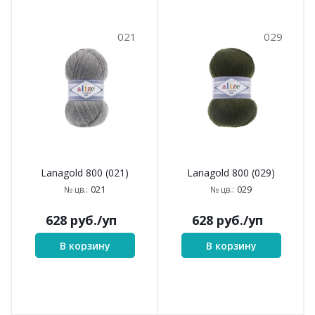
021
029
Lanagold 800 (021)
Lanagold 800 (029)
021
029
№ цв.:
№ цв.:
628
руб.
/уп
628
руб.
/уп
В корзину
В корзину