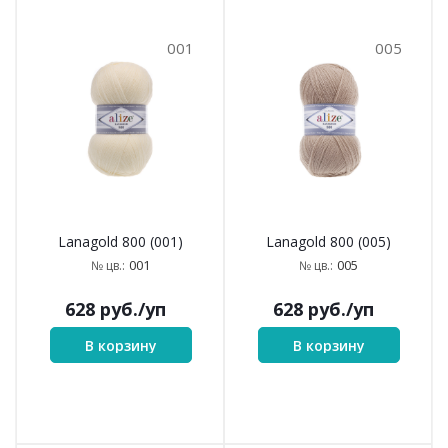
001
005
Lanagold 800 (001)
Lanagold 800 (005)
001
005
№ цв.:
№ цв.:
628
руб.
/уп
628
руб.
/уп
В корзину
В корзину