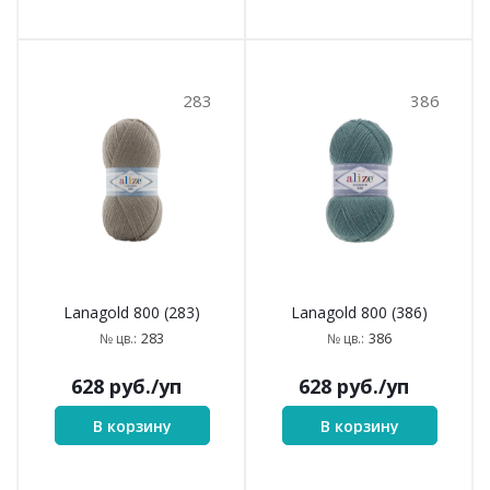
283
386
Lanagold 800 (283)
Lanagold 800 (386)
283
386
№ цв.:
№ цв.:
628
руб.
/уп
628
руб.
/уп
В корзину
В корзину