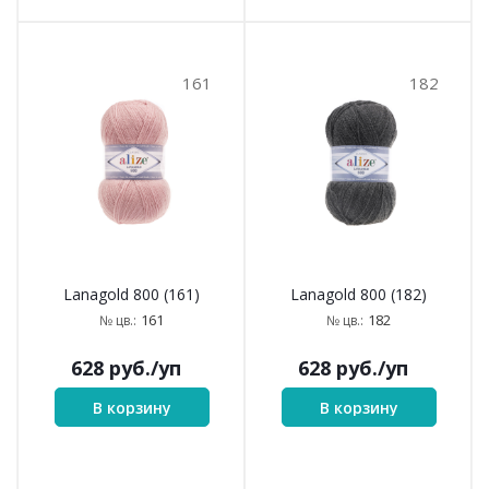
161
182
Lanagold 800 (161)
Lanagold 800 (182)
161
182
№ цв.:
№ цв.:
628
руб.
/уп
628
руб.
/уп
В корзину
В корзину