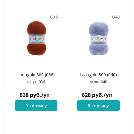
036
040
Lanagold 800 (036)
Lanagold 800 (040)
036
040
№ цв.:
№ цв.:
628
руб.
/уп
628
руб.
/уп
В корзину
В корзину