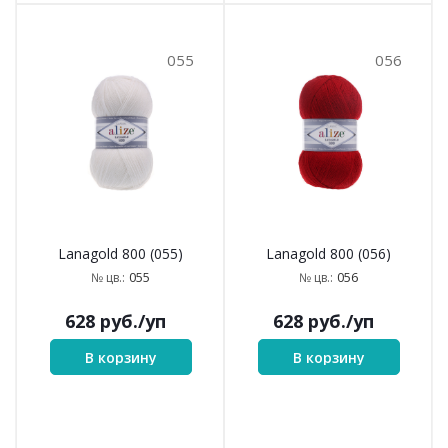
055
056
Lanagold 800 (055)
Lanagold 800 (056)
055
056
№ цв.:
№ цв.:
628
руб.
/уп
628
руб.
/уп
В корзину
В корзину