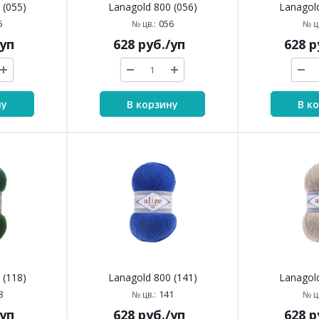
 (055)
Lanagold 800 (056)
Lanagold
5
056
№ цв.:
№ цв
/уп
628
руб.
/уп
628
р
ну
В корзину
В к
 (118)
Lanagold 800 (141)
Lanagold
8
141
№ цв.:
№ цв
/уп
628
руб.
/уп
628
р