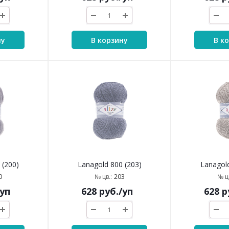
ну
В корзину
В к
 (200)
Lanagold 800 (203)
Lanagold
0
203
№ цв.:
№ цв
/уп
628
руб.
/уп
628
р