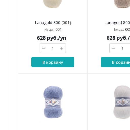
Lanagold 800 (001)
Lanagold 800
001
00
№ цв.:
№ цв.:
628
руб.
/уп
628
руб.
В корзину
В корзи