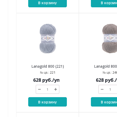
В корзину
В корзи
Lanagold 800 (221)
Lanagold 800
221
24
№ цв.:
№ цв.:
628
руб.
/уп
628
руб.
В корзину
В корзи