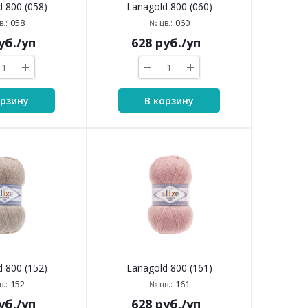
 800 (058)
Lanagold 800 (060)
058
060
.:
№ цв.:
уб.
/уп
628
руб.
/уп
орзину
В корзину
 800 (152)
Lanagold 800 (161)
152
161
.:
№ цв.:
уб.
/уп
628
руб.
/уп