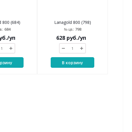
 800 (684)
Lanagold 800 (798)
684
798
.:
№ цв.:
уб.
/уп
628
руб.
/уп
орзину
В корзину