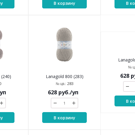
ну
В корзину
В к
 (240)
Lanagold 800 (283)
Lanagold
0
283
№ цв.:
№ цв
/уп
628
руб.
/уп
628
р
ну
В корзину
В к