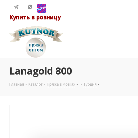
Купить в розницу
Lanagold 800
Главная
-
Каталог
-
Пряжа в мотках
-
Турция