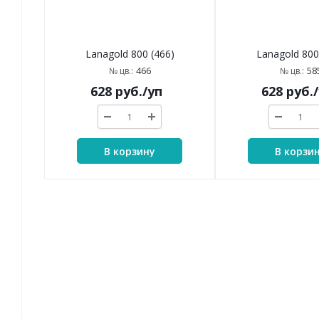
Lanagold 800 (466)
Lanagold 800
466
58
№ цв.:
№ цв.:
628
руб.
/уп
628
руб.
В корзину
В корзи