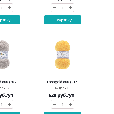
орзину
В корзину
 800 (207)
Lanagold 800 (216)
207
216
.:
№ цв.:
уб.
/уп
628
руб.
/уп