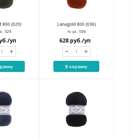
 800 (029)
Lanagold 800 (036)
029
036
.:
№ цв.:
уб.
/уп
628
руб.
/уп
орзину
В корзину