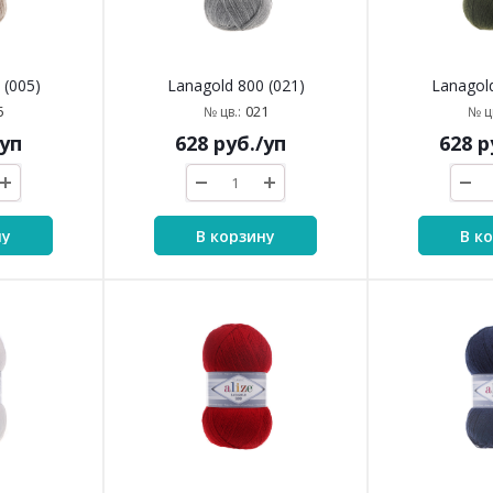
 (005)
Lanagold 800 (021)
Lanagold
5
021
№ цв.:
№ цв
/уп
628
руб.
/уп
628
р
ну
В корзину
В к