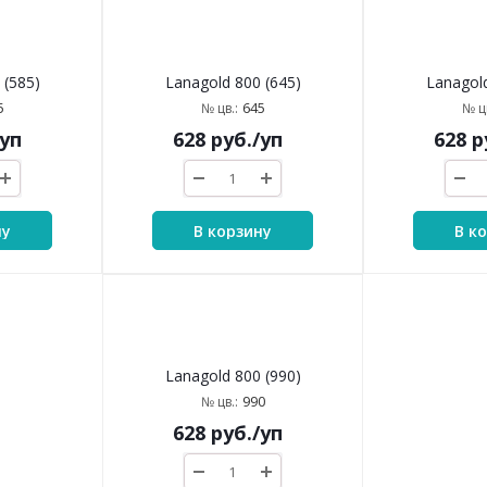
 (585)
Lanagold 800 (645)
Lanagold
5
645
№ цв.:
№ цв
/уп
628
руб.
/уп
628
р
ну
В корзину
В к