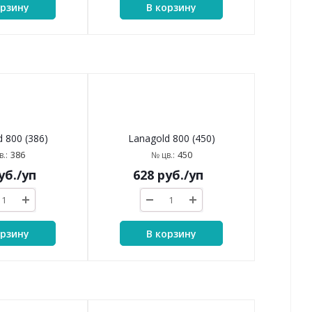
орзину
В корзину
 800 (386)
Lanagold 800 (450)
386
450
.:
№ цв.:
уб.
/уп
628
руб.
/уп
орзину
В корзину