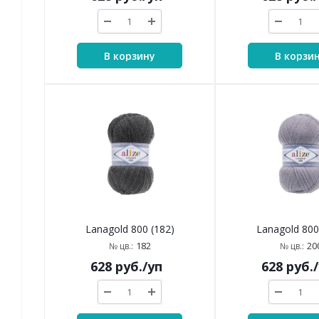
В корзину
В корзи
Lanagold 800 (182)
Lanagold 800
182
20
№ цв.:
№ цв.:
628
руб.
/уп
628
руб.