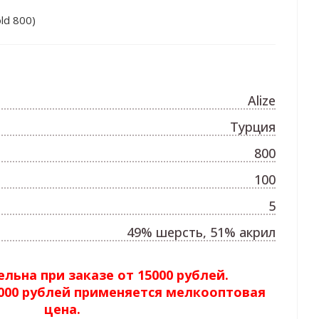
ld 800)
Alize
Турция
800
100
5
49% шерсть, 51% акрил
льна при заказе от 15000 рублей.
5000 рублей применяется мелкооптовая
цена.