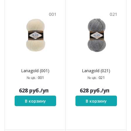
001
021
Lanagold (001)
Lanagold (021)
001
021
№ цв.:
№ цв.:
628
руб.
/уп
628
руб.
/уп
В корзину
В корзину