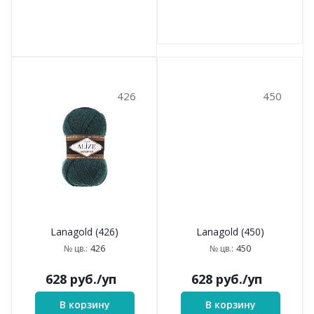
426
450
Lanagold (426)
Lanagold (450)
426
450
№ цв.:
№ цв.:
628
руб.
/уп
628
руб.
/уп
В корзину
В корзину