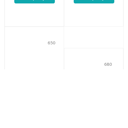
650
680
Lanagold (650)
Lanagold (680)
650
680
№ цв.:
№ цв.:
628
руб.
/уп
628
руб.
/уп
В корзину
В корзину