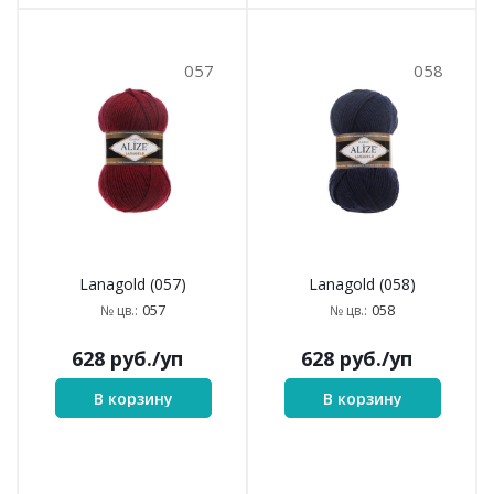
057
058
Lanagold (057)
Lanagold (058)
057
058
№ цв.:
№ цв.:
628
руб.
/уп
628
руб.
/уп
В корзину
В корзину