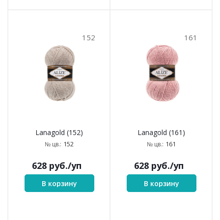
152
161
Lanagold (152)
Lanagold (161)
152
161
№ цв.:
№ цв.:
628
руб.
/уп
628
руб.
/уп
В корзину
В корзину