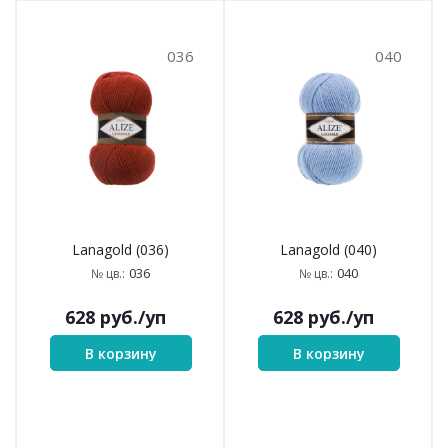
036
040
Lanagold (036)
Lanagold (040)
036
040
№ цв.:
№ цв.:
628
руб.
/уп
628
руб.
/уп
В корзину
В корзину