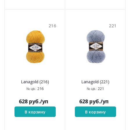
216
221
Lanagold (216)
Lanagold (221)
216
221
№ цв.:
№ цв.:
628
руб.
/уп
628
руб.
/уп
В корзину
В корзину