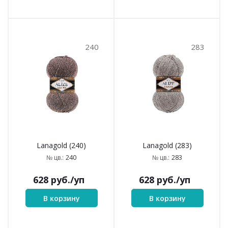
240
283
Lanagold (240)
Lanagold (283)
240
283
№ цв.:
№ цв.:
628
руб.
/уп
628
руб.
/уп
В корзину
В корзину