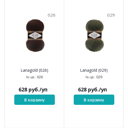
026
029
Lanagold (026)
Lanagold (029)
026
029
№ цв.:
№ цв.:
628
руб.
/уп
628
руб.
/уп
В корзину
В корзину