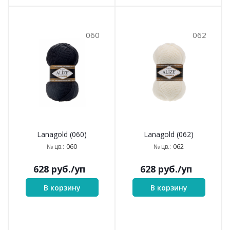
060
062
Lanagold (060)
Lanagold (062)
060
062
№ цв.:
№ цв.:
628
руб.
/уп
628
руб.
/уп
В корзину
В корзину