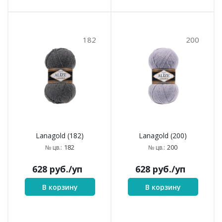
182
200
Lanagold (182)
Lanagold (200)
182
200
№ цв.:
№ цв.:
628
руб.
/уп
628
руб.
/уп
В корзину
В корзину