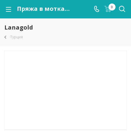
Пряжа в мотках Lanagold оптом от kutnor.ru
0
Lanagold
Турция