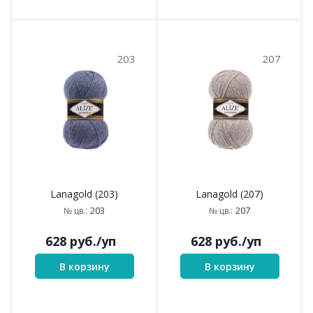
203
207
Lanagold (203)
Lanagold (207)
203
207
№ цв.:
№ цв.:
628
руб.
/уп
628
руб.
/уп
В корзину
В корзину