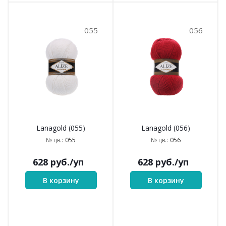
055
056
Lanagold (055)
Lanagold (056)
055
056
№ цв.:
№ цв.:
628
руб.
/уп
628
руб.
/уп
В корзину
В корзину