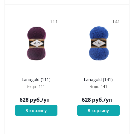
111
141
Lanagold (111)
Lanagold (141)
111
141
№ цв.:
№ цв.:
628
руб.
/уп
628
руб.
/уп
В корзину
В корзину