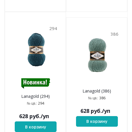
294
386
Lanagold (386)
Lanagold (294)
386
№ цв.:
294
№ цв.:
628
руб.
/уп
628
руб.
/уп
В корзину
В корзину