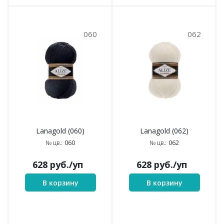
060
062
Lanagold (060)
Lanagold (062)
060
062
№ цв.:
№ цв.:
628
руб.
/уп
628
руб.
/уп
В корзину
В корзину