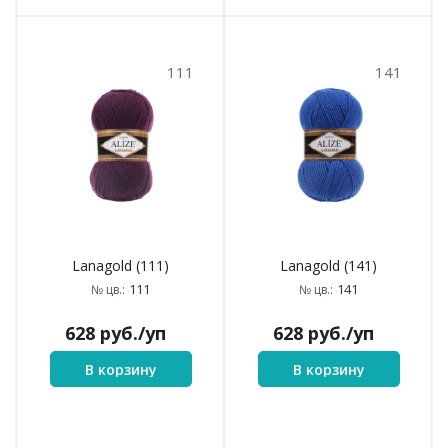
111
141
Lanagold (111)
Lanagold (141)
111
141
№ цв.:
№ цв.:
628
руб.
/уп
628
руб.
/уп
В корзину
В корзину