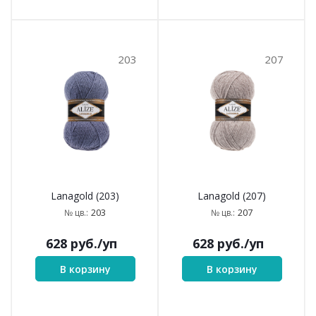
203
207
Lanagold (203)
Lanagold (207)
203
207
№ цв.:
№ цв.:
628
руб.
/уп
628
руб.
/уп
В корзину
В корзину