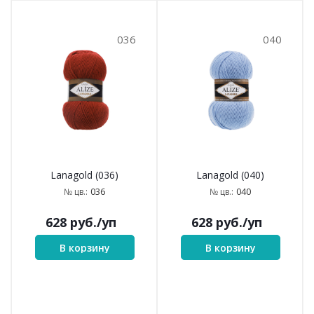
036
040
Lanagold (036)
Lanagold (040)
036
040
№ цв.:
№ цв.:
628
руб.
/уп
628
руб.
/уп
В корзину
В корзину