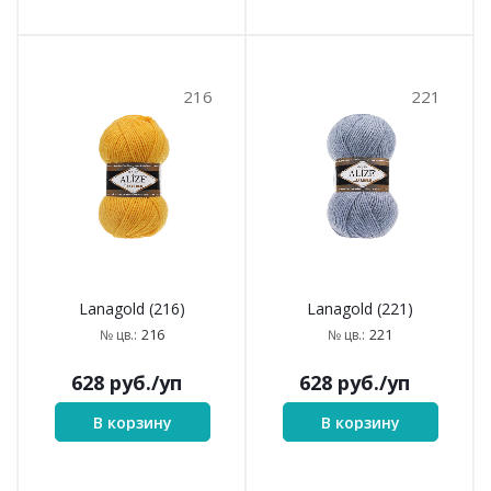
216
221
Lanagold (216)
Lanagold (221)
216
221
№ цв.:
№ цв.:
628
руб.
/уп
628
руб.
/уп
В корзину
В корзину