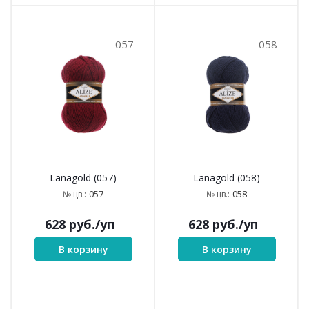
057
058
Lanagold (057)
Lanagold (058)
057
058
№ цв.:
№ цв.:
628
руб.
/уп
628
руб.
/уп
В корзину
В корзину