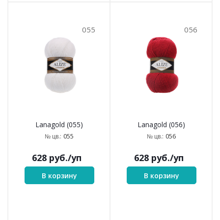
055
056
Lanagold (055)
Lanagold (056)
055
056
№ цв.:
№ цв.:
628
руб.
/уп
628
руб.
/уп
В корзину
В корзину