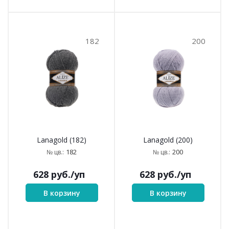
182
200
Lanagold (182)
Lanagold (200)
182
200
№ цв.:
№ цв.:
628
руб.
/уп
628
руб.
/уп
В корзину
В корзину