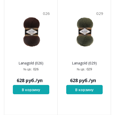
026
029
Lanagold (026)
Lanagold (029)
026
029
№ цв.:
№ цв.:
628
руб.
/уп
628
руб.
/уп
В корзину
В корзину