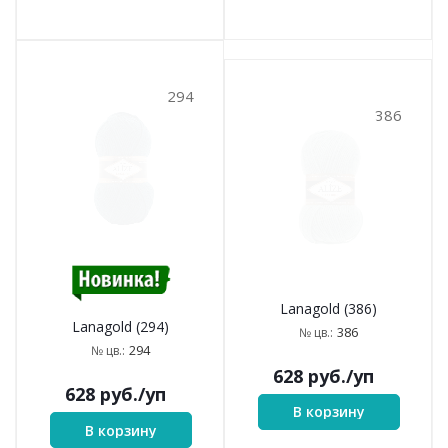
294
386
Lanagold (386)
Lanagold (294)
386
№ цв.:
294
№ цв.:
628
руб.
/уп
628
руб.
/уп
В корзину
В корзину