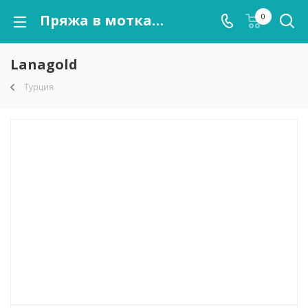
Пряжа в мотках Lanagold оптом от kutnor.ru
0
Lanagold
Турция