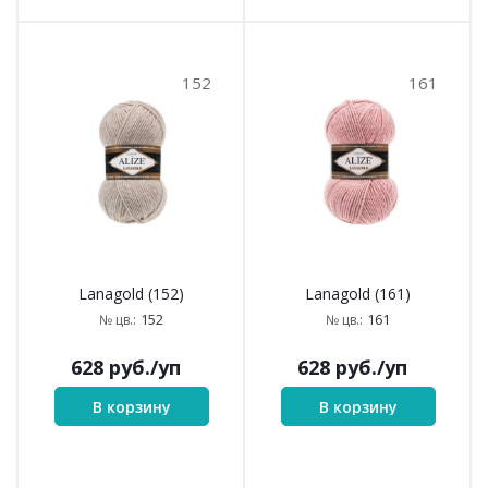
152
161
Lanagold (152)
Lanagold (161)
152
161
№ цв.:
№ цв.:
628
руб.
/уп
628
руб.
/уп
В корзину
В корзину