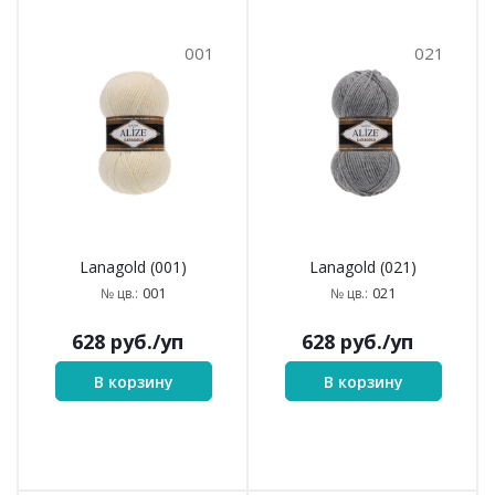
001
021
Lanagold (001)
Lanagold (021)
001
021
№ цв.:
№ цв.:
628
руб.
/уп
628
руб.
/уп
В корзину
В корзину