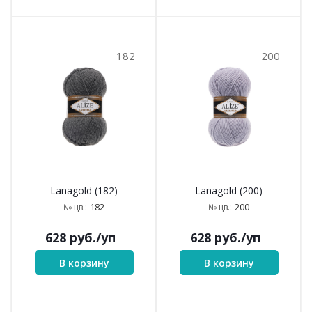
182
200
Lanagold (182)
Lanagold (200)
182
200
№ цв.:
№ цв.:
628
руб.
/уп
628
руб.
/уп
В корзину
В корзину