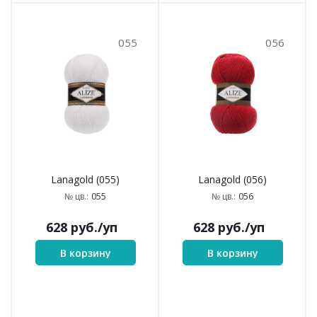
055
056
Lanagold (055)
Lanagold (056)
055
056
№ цв.:
№ цв.:
628
руб.
/уп
628
руб.
/уп
В корзину
В корзину