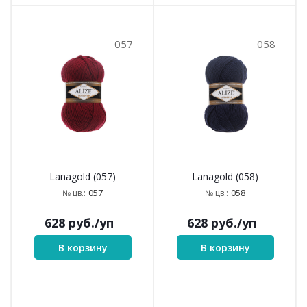
057
058
Lanagold (057)
Lanagold (058)
057
058
№ цв.:
№ цв.:
628
руб.
/уп
628
руб.
/уп
В корзину
В корзину