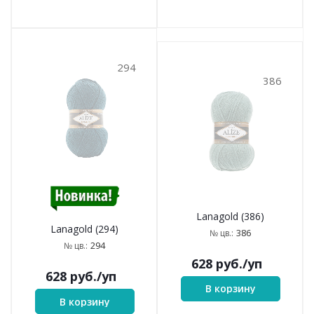
294
386
Lanagold (386)
Lanagold (294)
386
№ цв.:
294
№ цв.:
628
руб.
/уп
628
руб.
/уп
В корзину
В корзину