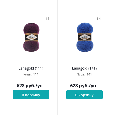
111
141
Lanagold (111)
Lanagold (141)
111
141
№ цв.:
№ цв.:
628
руб.
/уп
628
руб.
/уп
В корзину
В корзину