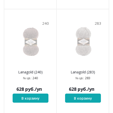
240
283
Lanagold (240)
Lanagold (283)
240
283
№ цв.:
№ цв.:
628
руб.
/уп
628
руб.
/уп
В корзину
В корзину