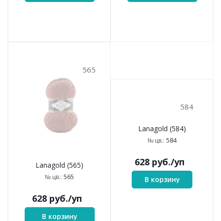
565
584
Lanagold (565)
Lanagold (584)
565
584
№ цв.:
№ цв.:
628
руб.
/уп
628
руб.
/уп
В корзину
В корзину