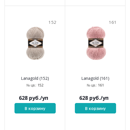
152
161
Lanagold (152)
Lanagold (161)
152
161
№ цв.:
№ цв.:
628
руб.
/уп
628
руб.
/уп
В корзину
В корзину