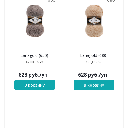
650
680
Lanagold (650)
Lanagold (680)
650
680
№ цв.:
№ цв.:
628
руб.
/уп
628
руб.
/уп
В корзину
В корзину