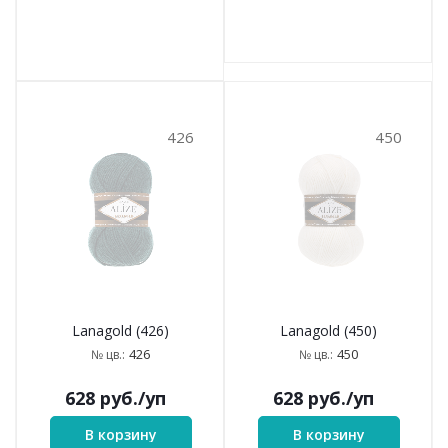
426
450
Lanagold (426)
Lanagold (450)
426
450
№ цв.:
№ цв.:
628
руб.
/уп
628
руб.
/уп
В корзину
В корзину