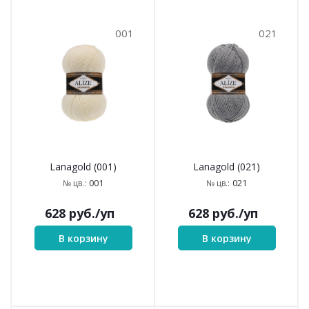
001
021
Lanagold (001)
Lanagold (021)
001
021
№ цв.:
№ цв.:
628
руб.
/уп
628
руб.
/уп
В корзину
В корзину