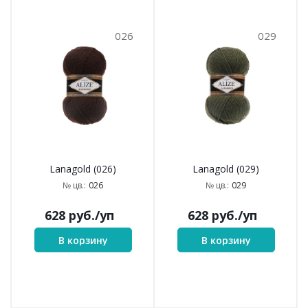
026
029
Lanagold (026)
Lanagold (029)
026
029
№ цв.:
№ цв.:
628
руб.
/уп
628
руб.
/уп
В корзину
В корзину