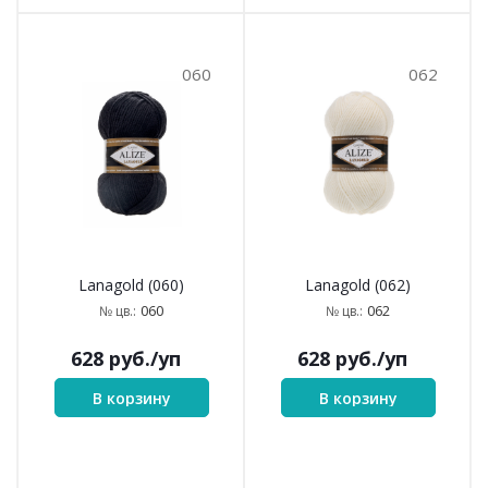
060
062
Lanagold (060)
Lanagold (062)
060
062
№ цв.:
№ цв.:
628
руб.
/уп
628
руб.
/уп
В корзину
В корзину