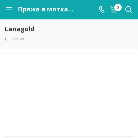
Пряжа в мотках Lanagold оптом от kutnor.ru
0
Lanagold
Турция