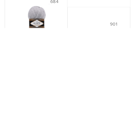
684
901
Lanagold (684)
Lanagold (901)
684
901
№ цв.:
№ цв.:
628
руб.
/уп
628
руб.
/уп