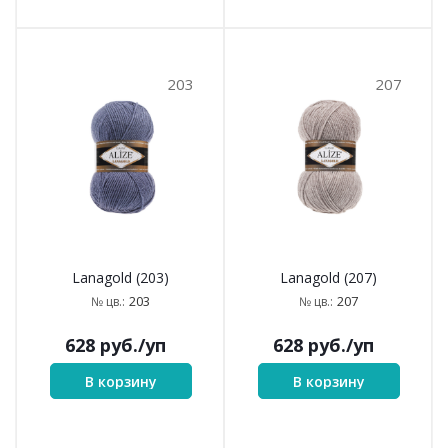
203
207
Lanagold (203)
Lanagold (207)
203
207
№ цв.:
№ цв.:
628
руб.
/уп
628
руб.
/уп
В корзину
В корзину