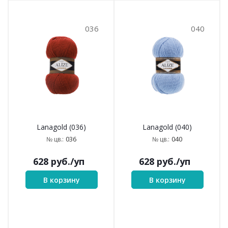
036
040
Lanagold (036)
Lanagold (040)
036
040
№ цв.:
№ цв.:
628
руб.
/уп
628
руб.
/уп
В корзину
В корзину