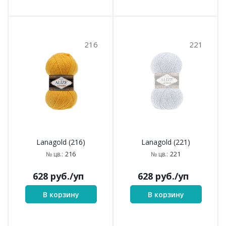
216
221
Lanagold (216)
Lanagold (221)
216
221
№ цв.:
№ цв.:
628
руб.
/уп
628
руб.
/уп
В корзину
В корзину