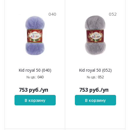
040
052
Kid royal 50 (040)
Kid royal 50 (052)
040
052
№ цв.:
№ цв.:
753
руб.
/уп
753
руб.
/уп
В корзину
В корзину