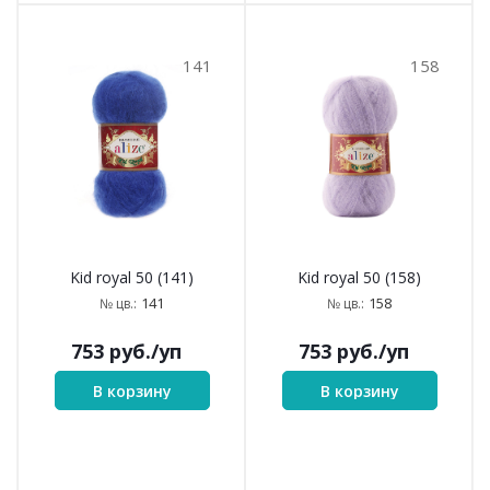
141
158
Kid royal 50 (141)
Kid royal 50 (158)
141
158
№ цв.:
№ цв.:
753
руб.
/уп
753
руб.
/уп
В корзину
В корзину