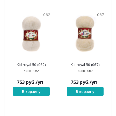
062
067
Kid royal 50 (062)
Kid royal 50 (067)
062
067
№ цв.:
№ цв.:
753
руб.
/уп
753
руб.
/уп
В корзину
В корзину