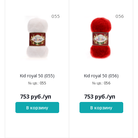
055
056
Kid royal 50 (055)
Kid royal 50 (056)
055
056
№ цв.:
№ цв.:
753
руб.
/уп
753
руб.
/уп
В корзину
В корзину