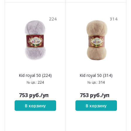
224
314
Kid royal 50 (224)
Kid royal 50 (314)
224
314
№ цв.:
№ цв.:
753
руб.
/уп
753
руб.
/уп
В корзину
В корзину