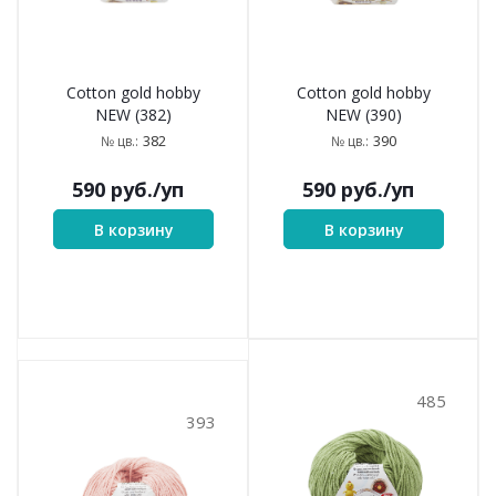
Cotton gold hobby
Cotton gold hobby
NEW (382)
NEW (390)
382
390
№ цв.:
№ цв.:
590
руб.
/уп
590
руб.
/уп
В корзину
В корзину
485
393