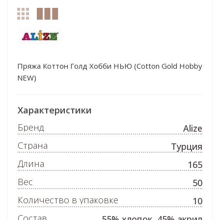
Пряжа Коттон Голд Хобби НЬЮ (Cotton Gold Hobby
NEW)
Характеристики
Бренд
Alize
Страна
Турция
Длина
165
Вес
50
Количество в упаковке
10
Состав
55% хлопок, 45% акрил