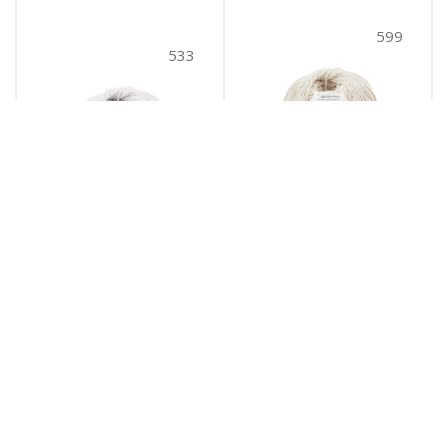
599
533
Cotton gold hobby
Cotton gold hobby
NEW (533)
NEW (599)
533
№ цв.:
599
№ цв.:
590
руб.
/уп
590
руб.
/уп
В корзину
В корзину