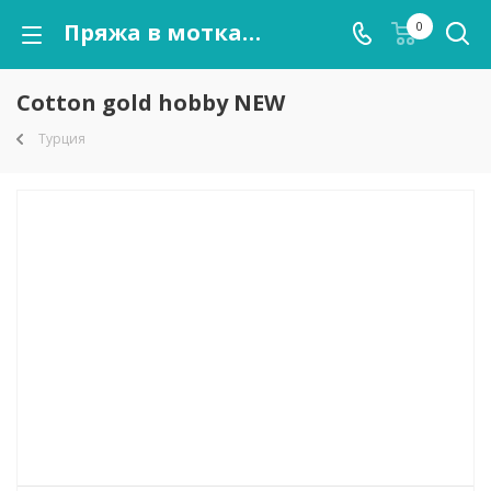
Пряжа в мотках Cotton gold hobby NEW оптом от kutnor.ru
0
Cotton gold hobby NEW
Турция