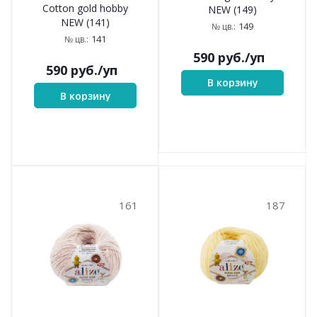
Cotton gold hobby
NEW (149)
NEW (141)
149
№ цв.:
141
№ цв.:
590
руб.
/уп
590
руб.
/уп
В корзину
В корзину
161
187