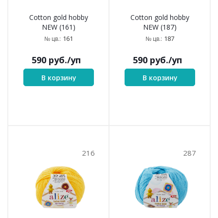
Cotton gold hobby
Cotton gold hobby
NEW (161)
NEW (187)
161
187
№ цв.:
№ цв.:
590
руб.
/уп
590
руб.
/уп
В корзину
В корзину
216
287