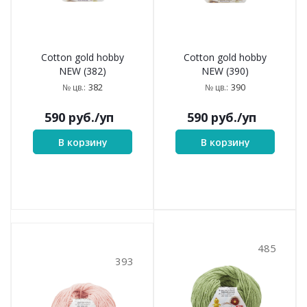
Cotton gold hobby
Cotton gold hobby
NEW (382)
NEW (390)
382
390
№ цв.:
№ цв.:
590
руб.
/уп
590
руб.
/уп
В корзину
В корзину
485
393