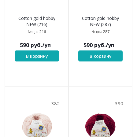
Cotton gold hobby
Cotton gold hobby
NEW (216)
NEW (287)
216
287
№ цв.:
№ цв.:
590
руб.
/уп
590
руб.
/уп
В корзину
В корзину
382
390