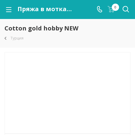
Пряжа в мотках Cotton gold hobby NEW оптом от kutnor.ru
0
Cotton gold hobby NEW
Турция