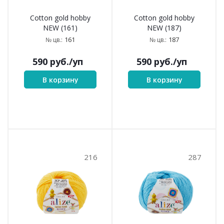
Cotton gold hobby
Cotton gold hobby
NEW (161)
NEW (187)
161
187
№ цв.:
№ цв.:
590
руб.
/уп
590
руб.
/уп
В корзину
В корзину
216
287