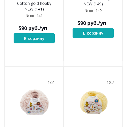
Cotton gold hobby
NEW (149)
NEW (141)
149
№ цв.:
141
№ цв.:
590
руб.
/уп
590
руб.
/уп
В корзину
В корзину
161
187