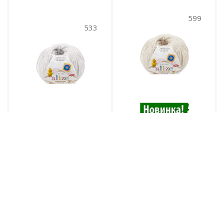
599
533
Cotton gold hobby
Cotton gold hobby
NEW (533)
NEW (599)
533
№ цв.:
599
№ цв.:
590
руб.
/уп
590
руб.
/уп
В корзину
В корзину