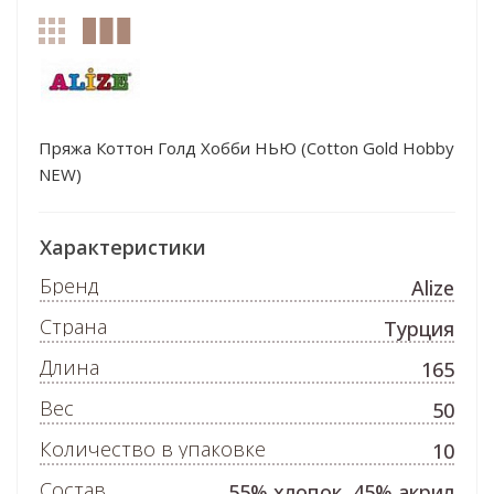
Пряжа Коттон Голд Хобби НЬЮ (Cotton Gold Hobby
NEW)
Характеристики
Бренд
Alize
Страна
Турция
Длина
165
Вес
50
Количество в упаковке
10
Состав
55% хлопок, 45% акрил