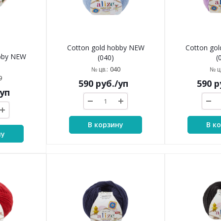
Cotton gold hobby NEW
Cotton go
obby NEW
(040)
(
040
№ цв.:
№ цв
9
590
руб.
/уп
590
р
/уп
В корзину
В к
ну