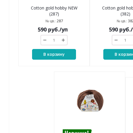
Cotton gold hobby NEW
Cotton gold h
(287)
(382)
287
38
№ цв.:
№ цв.:
590
руб.
/уп
590
руб.
В корзину
В корзи