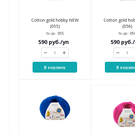
Cotton gold hobby NEW
Cotton gold h
(055)
(056)
055
05
№ цв.:
№ цв.:
590
руб.
/уп
590
руб.
В корзину
В корзи