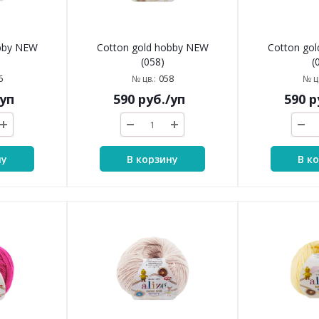
obby NEW
Cotton gold hobby NEW
Cotton go
(058)
(
6
058
№ цв.:
№ цв
/уп
590
руб.
/уп
590
р
ну
В корзину
В к