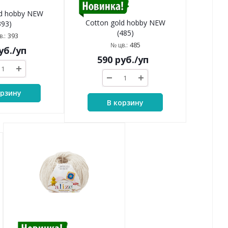
ld hobby NEW
Cotton gold hobby NEW
393)
(485)
393
.:
485
№ цв.:
уб.
/уп
590
руб.
/уп
орзину
В корзину