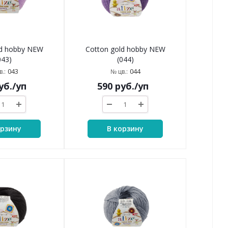
ld hobby NEW
Cotton gold hobby NEW
043)
(044)
043
044
.:
№ цв.:
уб.
/уп
590
руб.
/уп
орзину
В корзину