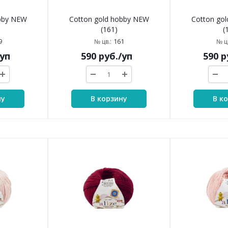
obby NEW
Cotton gold hobby NEW
Cotton go
(161)
(
9
161
№ цв.:
№ цв
/уп
590
руб.
/уп
590
р
ну
В корзину
В к