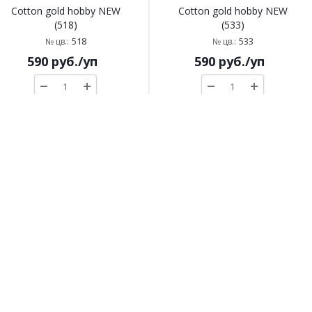
Cotton gold hobby NEW
Cotton gold hobby NEW
(518)
(533)
518
533
№ цв.:
№ цв.:
590
руб.
/уп
590
руб.
/уп
В корзину
В корзину