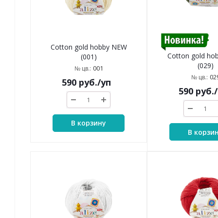
Cotton gold hobby NEW
Cotton gold h
(001)
(029)
001
№ цв.:
02
№ цв.:
590
руб.
/уп
590
руб.
В корзину
В корзи