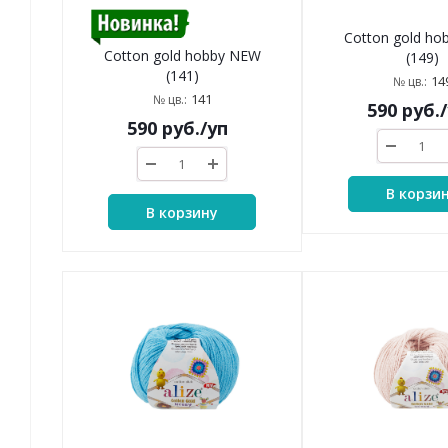
Cotton gold h
Cotton gold hobby NEW
(149)
(141)
14
№ цв.:
141
№ цв.:
590
руб.
590
руб.
/уп
В корзи
В корзину