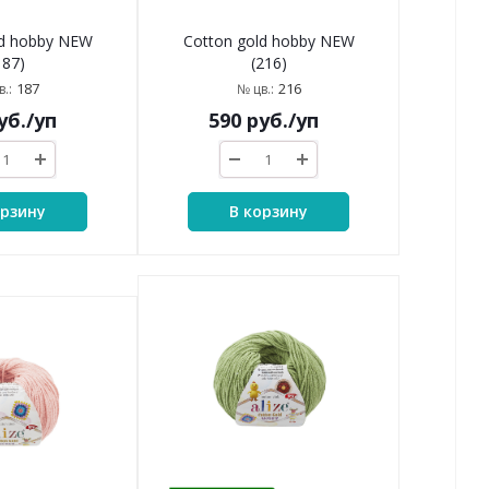
ld hobby NEW
Cotton gold hobby NEW
187)
(216)
187
216
.:
№ цв.:
уб.
/уп
590
руб.
/уп
орзину
В корзину