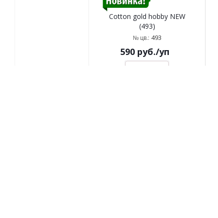
Cotton gold hobby NEW
(493)
493
№ цв.:
590
руб.
/уп
В корзину
Ранее вы смотрели