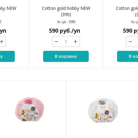
obby NEW
Cotton gold hobby NEW
Cotton go
(390)
(
2
390
№ цв.:
№ цв
/уп
590
руб.
/уп
590
р
ну
В корзину
В к