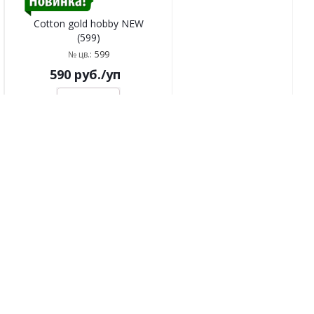
Cotton gold hobby NEW
(599)
599
№ цв.:
590
руб.
/уп
В корзину