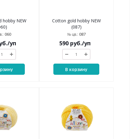
ld hobby NEW
Cotton gold hobby NEW
060)
(087)
060
087
.:
№ цв.:
уб.
/уп
590
руб.
/уп
орзину
В корзину