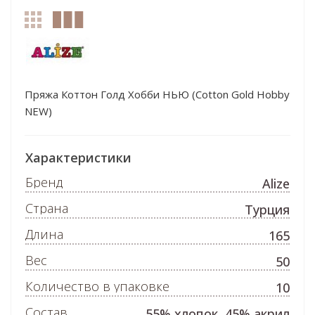
Пряжа Коттон Голд Хобби НЬЮ (Cotton Gold Hobby
NEW)
Характеристики
Бренд
Alize
Страна
Турция
Длина
165
Вес
50
Количество в упаковке
10
Состав
55% хлопок, 45% акрил