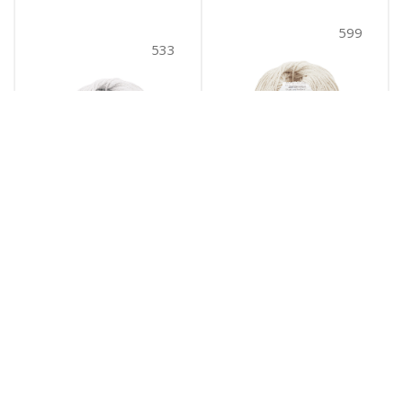
599
533
Cotton gold hobby
Cotton gold hobby
NEW (533)
NEW (599)
533
№ цв.:
599
№ цв.:
590
руб.
/уп
590
руб.
/уп
В корзину
В корзину