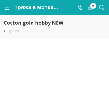
Пряжа в мотках Cotton gold hobby NEW оптом от kutnor.ru
0
Cotton gold hobby NEW
Турция