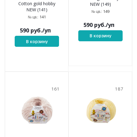
Cotton gold hobby
NEW (149)
NEW (141)
149
№ цв.:
141
№ цв.:
590
руб.
/уп
590
руб.
/уп
В корзину
В корзину
161
187