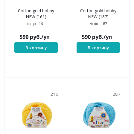
Cotton gold hobby
Cotton gold hobby
NEW (161)
NEW (187)
161
187
№ цв.:
№ цв.:
590
руб.
/уп
590
руб.
/уп
В корзину
В корзину
216
287