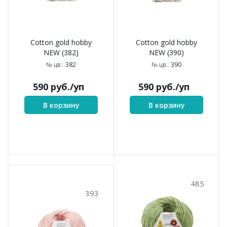
Cotton gold hobby
Cotton gold hobby
NEW (382)
NEW (390)
382
390
№ цв.:
№ цв.:
590
руб.
/уп
590
руб.
/уп
В корзину
В корзину
485
393