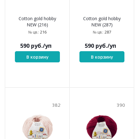
Cotton gold hobby
Cotton gold hobby
NEW (216)
NEW (287)
216
287
№ цв.:
№ цв.:
590
руб.
/уп
590
руб.
/уп
В корзину
В корзину
382
390