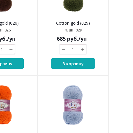
gold (026)
Cotton gold (029)
026
029
.:
№ цв.:
уб.
/уп
685
руб.
/уп
орзину
В корзину