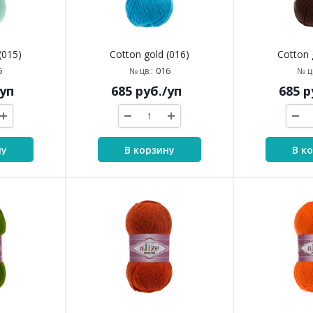
(015)
Cotton gold (016)
Cotton 
5
016
№ цв.:
№ цв
/уп
685
руб.
/уп
685
р
ну
В корзину
В к