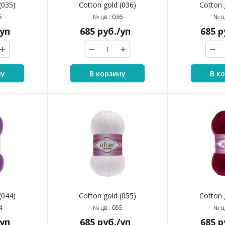
(035)
Cotton gold (036)
Cotton 
5
036
№ цв.:
№ цв
/уп
685
руб.
/уп
685
р
ну
В корзину
В к
(044)
Cotton gold (055)
Cotton 
4
055
№ цв.:
№ цв
/уп
685
руб.
/уп
685
р