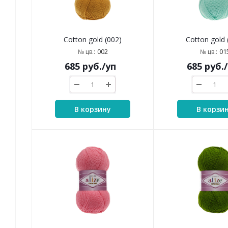
Cotton gold (002)
Cotton gold 
002
01
№ цв.:
№ цв.:
685
руб.
/уп
685
руб.
В корзину
В корзи