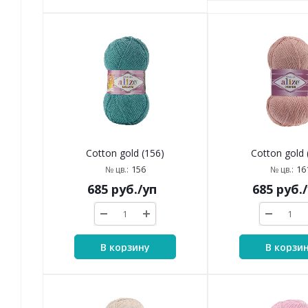
Cotton gold (156)
Cotton gold 
156
16
№ цв.:
№ цв.:
685
руб.
/уп
685
руб.
В корзину
В корзи