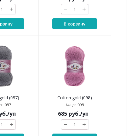
орзину
В корзину
gold (087)
Cotton gold (098)
087
098
.:
№ цв.:
уб.
/уп
685
руб.
/уп