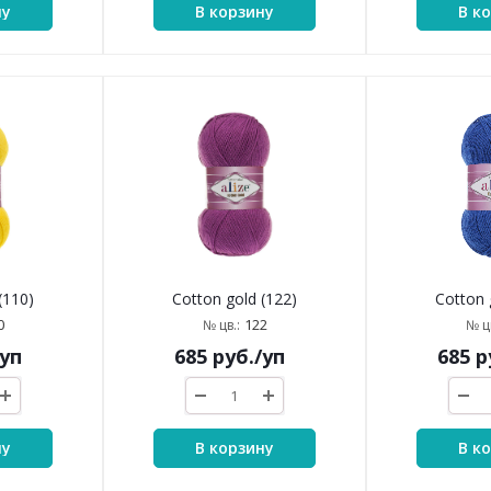
ну
В корзину
В к
(110)
Cotton gold (122)
Cotton 
0
122
№ цв.:
№ цв
/уп
685
руб.
/уп
685
р
ну
В корзину
В к