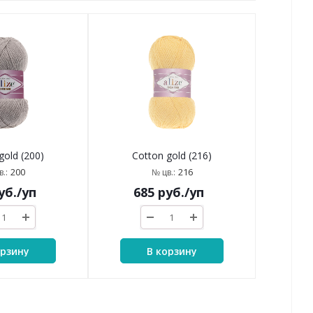
gold (200)
Cotton gold (216)
200
216
.:
№ цв.:
уб.
/уп
685
руб.
/уп
орзину
В корзину