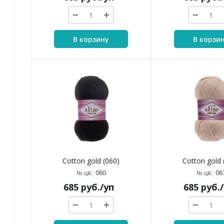
В корзину
В корзи
Cotton gold (060)
Cotton gold 
060
06
№ цв.:
№ цв.:
685
руб.
/уп
685
руб.