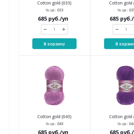
Cotton gold (033)
Cotton gold 
033
03
№ цв.:
№ цв.:
685
руб.
/уп
685
руб.
В корзину
В корзи
Cotton gold (043)
Cotton gold 
043
04
№ цв.:
№ цв.:
685
руб.
/уп
685
руб.