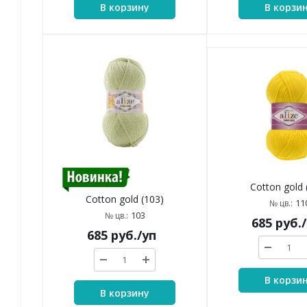
В корзину
В корзи
Cotton gold 
Cotton gold (103)
11
№ цв.:
103
№ цв.:
685
руб.
685
руб.
/уп
В корзи
В корзину