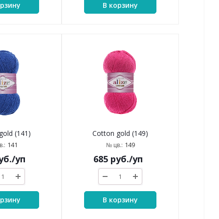
орзину
В корзину
gold (141)
Cotton gold (149)
141
149
.:
№ цв.:
уб.
/уп
685
руб.
/уп
орзину
В корзину