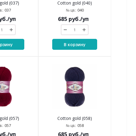
gold (037)
Cotton gold (040)
037
040
.:
№ цв.:
уб.
/уп
685
руб.
/уп
орзину
В корзину
gold (057)
Cotton gold (058)
057
058
.:
№ цв.:
уб.
/уп
685
руб.
/уп