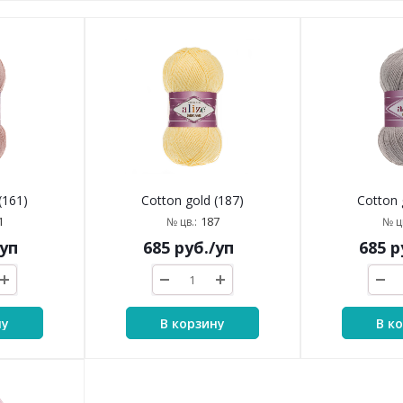
(161)
Cotton gold (187)
Cotton 
1
187
№ цв.:
№ цв
/уп
685
руб.
/уп
685
р
ну
В корзину
В к