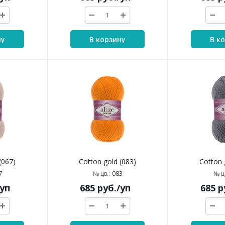
ну
В корзину
В к
(067)
Cotton gold (083)
Cotton 
7
083
№ цв.:
№ цв
/уп
685
руб.
/уп
685
р