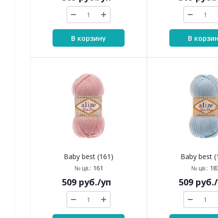
В корзину
В корзи
Baby best (161)
Baby best (
161
18
№ цв.:
№ цв.:
509
руб.
/уп
509
руб.