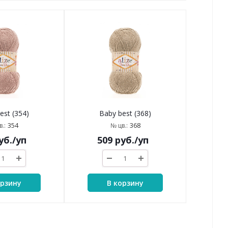
est (354)
Baby best (368)
354
368
.:
№ цв.:
уб.
/уп
509
руб.
/уп
орзину
В корзину