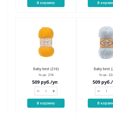
В корзину
В корзи
Baby best (216)
Baby best (
216
22
№ цв.:
№ цв.:
509
руб.
/уп
509
руб.
В корзину
В корзи