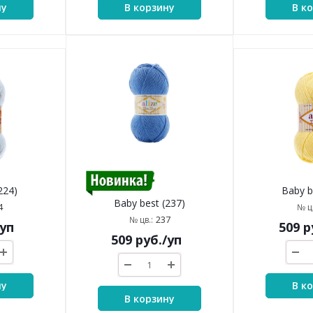
ну
В корзину
В к
224)
Baby b
Baby best (237)
4
№ цв
237
№ цв.:
/уп
509
р
509
руб.
/уп
ну
В к
В корзину