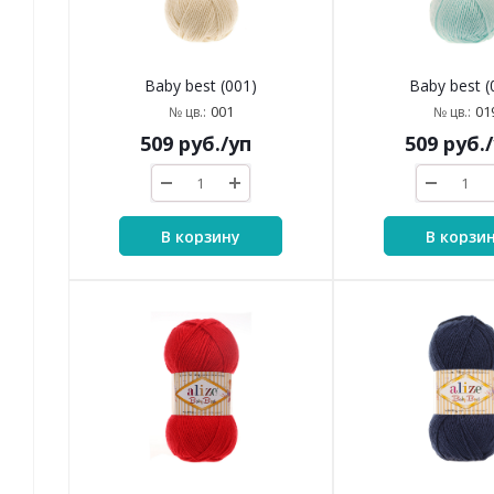
Baby best (001)
Baby best (
001
01
№ цв.:
№ цв.:
509
руб.
/уп
509
руб.
В корзину
В корзи