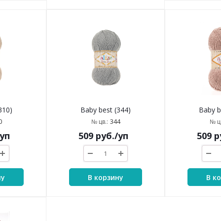
310)
Baby best (344)
Baby b
0
344
№ цв.:
№ цв
/уп
509
руб.
/уп
509
р
ну
В корзину
В к