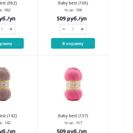
est (062)
Baby best (106)
062
106
.:
№ цв.:
уб.
/уп
509
руб.
/уп
орзину
В корзину
est (142)
Baby best (157)
142
157
.:
№ цв.:
уб.
/уп
509
руб.
/уп