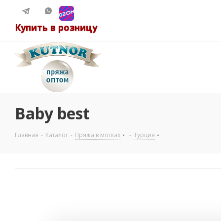
Купить в розницу
Baby best
Главная
-
Каталог
-
Пряжа в мотках
-
Турция