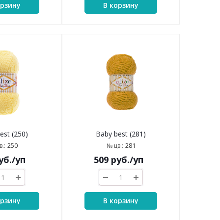
орзину
В корзину
est (250)
Baby best (281)
250
281
.:
№ цв.:
уб.
/уп
509
руб.
/уп
орзину
В корзину