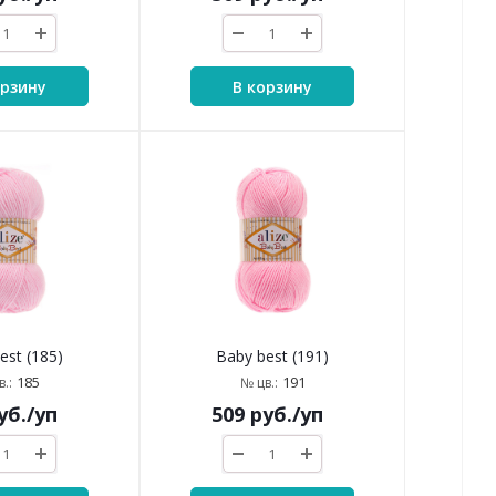
орзину
В корзину
est (185)
Baby best (191)
185
191
.:
№ цв.:
уб.
/уп
509
руб.
/уп