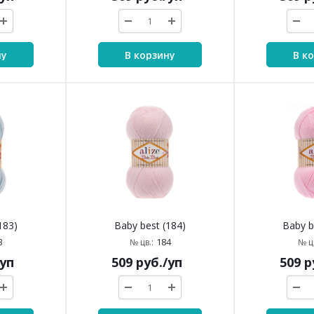
ну
В корзину
В к
183)
Baby best (184)
Baby b
3
184
№ цв.:
№ цв
/уп
509
руб.
/уп
509
р