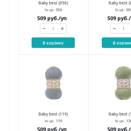
Baby best (056)
Baby best (
056
05
№ цв.:
№ цв.:
509
руб.
/уп
509
руб.
В корзину
В корзи
Baby best (119)
Baby best (
119
13
№ цв.:
№ цв.:
509
руб.
/уп
509
руб.