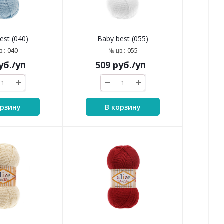
est (040)
Baby best (055)
040
055
.:
№ цв.:
уб.
/уп
509
руб.
/уп
орзину
В корзину