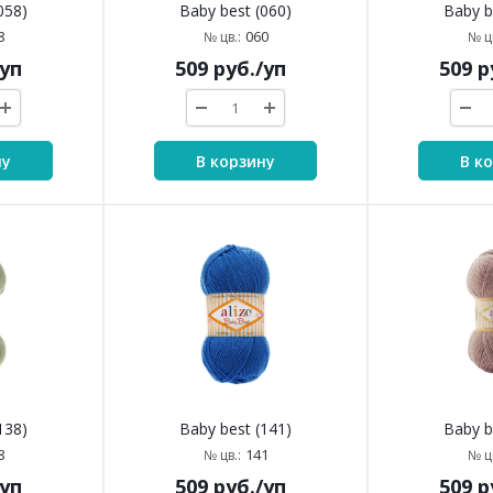
058)
Baby best (060)
Baby b
8
060
№ цв.:
№ цв
/уп
509
руб.
/уп
509
р
ну
В корзину
В к
138)
Baby best (141)
Baby b
8
141
№ цв.:
№ цв
/уп
509
руб.
/уп
509
р