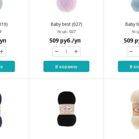
019)
Baby best (027)
Baby b
9
027
№ цв.:
№ цв
/уп
509
руб.
/уп
509
р
ну
В корзину
В к