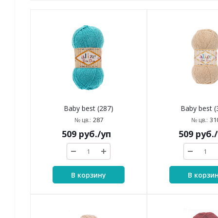
Baby best (287)
Baby best (
287
31
№ цв.:
№ цв.:
509
руб.
/уп
509
руб.
В корзину
В корзи