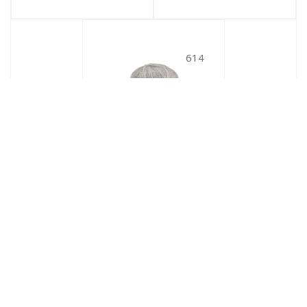
614
Angora real 40 (614)
614
№ цв.:
566
руб.
/уп
В корзину