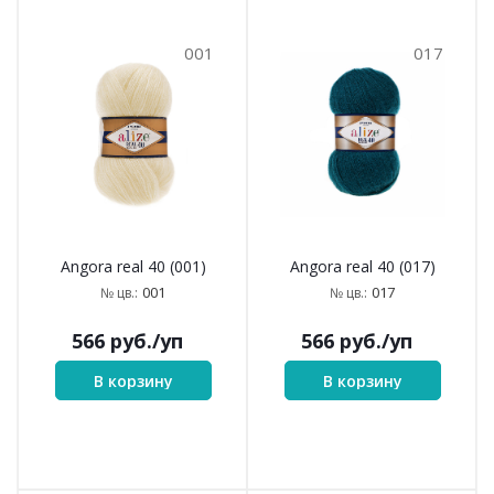
001
017
Angora real 40 (001)
Angora real 40 (017)
001
017
№ цв.:
№ цв.:
566
руб.
/уп
566
руб.
/уп
В корзину
В корзину