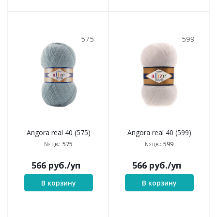
575
599
Angora real 40 (575)
Angora real 40 (599)
575
599
№ цв.:
№ цв.:
566
руб.
/уп
566
руб.
/уп
В корзину
В корзину