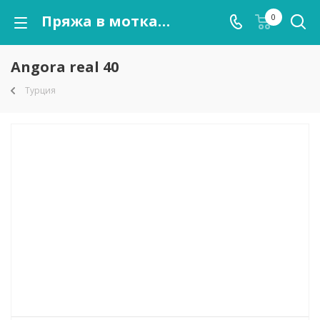
Пряжа в мотках Angora real 40 оптом от kutnor.ru
0
Angora real 40
Турция