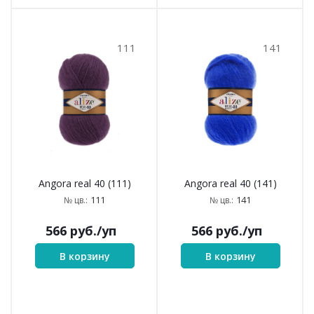
111
141
Angora real 40 (111)
Angora real 40 (141)
111
141
№ цв.:
№ цв.:
566
руб.
/уп
566
руб.
/уп
В корзину
В корзину