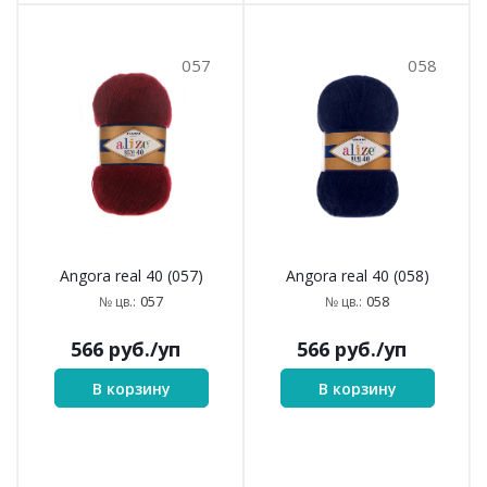
057
058
Angora real 40 (057)
Angora real 40 (058)
057
058
№ цв.:
№ цв.:
566
руб.
/уп
566
руб.
/уп
В корзину
В корзину