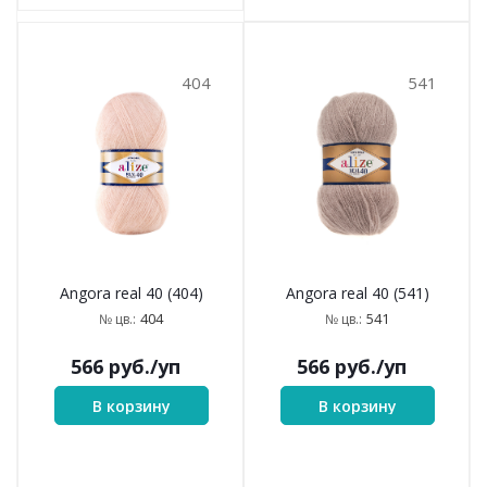
404
541
Angora real 40 (404)
Angora real 40 (541)
404
541
№ цв.:
№ цв.:
566
руб.
/уп
566
руб.
/уп
В корзину
В корзину