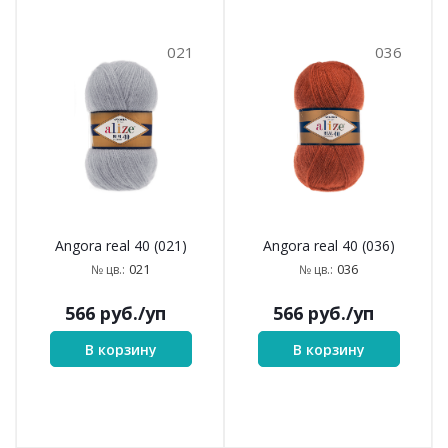
021
036
Angora real 40 (021)
Angora real 40 (036)
021
036
№ цв.:
№ цв.:
566
руб.
/уп
566
руб.
/уп
В корзину
В корзину