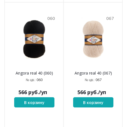
060
067
Angora real 40 (060)
Angora real 40 (067)
060
067
№ цв.:
№ цв.:
566
руб.
/уп
566
руб.
/уп
В корзину
В корзину