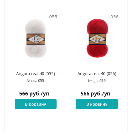
055
056
Angora real 40 (055)
Angora real 40 (056)
055
056
№ цв.:
№ цв.:
566
руб.
/уп
566
руб.
/уп
В корзину
В корзину