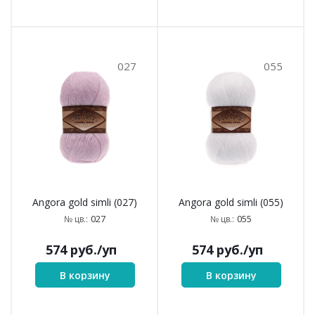
027
055
Angora gold simli (027)
Angora gold simli (055)
027
055
№ цв.:
№ цв.:
574
руб.
/уп
574
руб.
/уп
В корзину
В корзину