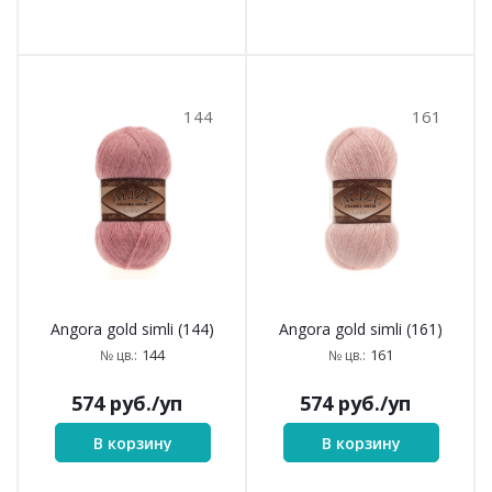
144
161
Angora gold simli (144)
Angora gold simli (161)
144
161
№ цв.:
№ цв.:
574
руб.
/уп
574
руб.
/уп
В корзину
В корзину