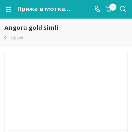
Пряжа в мотках Angora gold simli оптом от kutnor.ru
0
Angora gold simli
Турция