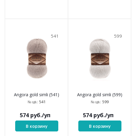
541
599
Angora gold simli (541)
Angora gold simli (599)
541
599
№ цв.:
№ цв.:
574
руб.
/уп
574
руб.
/уп
В корзину
В корзину