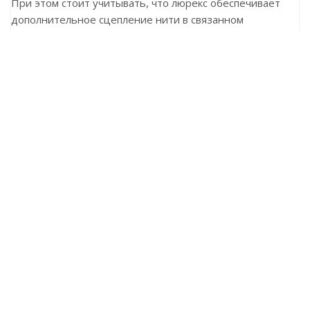
При этом стоит учитывать, что люрекс обеспечивает
дополнительное сцепление нити в связанном
фрагменте, так что распускать полотно достаточно
сложно. Готовые вещи из Angora gold simli хорошо
держат форму, не линяют, не блекнут со временем,
практически не мнутся и не деформируются в процессе
носки. Их можно стирать и гладить при низкой
температуре, а сушить лучше в расправленном виде на
горизонтальной поверхности — это позволит изделию
надолго сохранить первоначальный вид.
Ранее вы смотрели