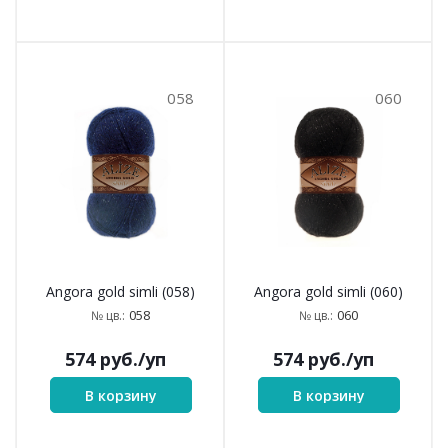
058
060
Angora gold simli (058)
Angora gold simli (060)
058
060
№ цв.:
№ цв.:
574
руб.
/уп
574
руб.
/уп
В корзину
В корзину