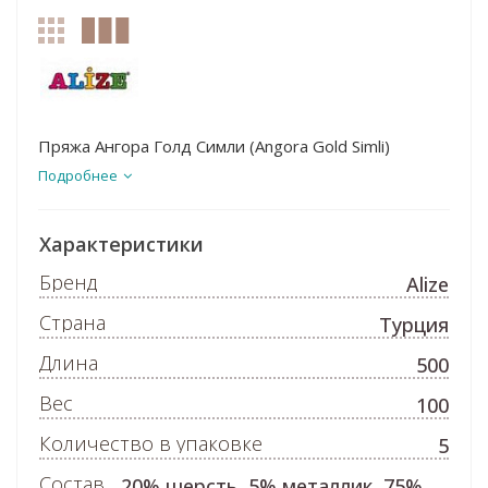
Пряжа Ангора Голд Симли (Angora Gold Simli)
Подробнее
Характеристики
Бренд
Alize
Страна
Турция
Длина
500
Вес
100
Количество в упаковке
5
Состав
20% шерсть, 5% металлик, 75%