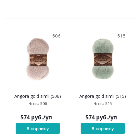
506
515
Angora gold simli (506)
Angora gold simli (515)
506
515
№ цв.:
№ цв.:
574
руб.
/уп
574
руб.
/уп
В корзину
В корзину