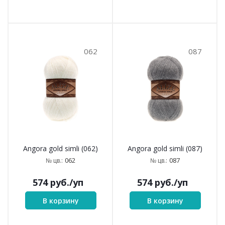
062
087
Angora gold simli (062)
Angora gold simli (087)
062
087
№ цв.:
№ цв.:
574
руб.
/уп
574
руб.
/уп
В корзину
В корзину