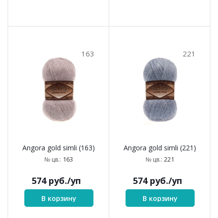
163
221
Angora gold simli (163)
Angora gold simli (221)
163
221
№ цв.:
№ цв.:
574
руб.
/уп
574
руб.
/уп
В корзину
В корзину