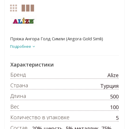
Пряжа Ангора Голд Симли (Angora Gold Simli)
Подробнее
Характеристики
Бренд
Alize
Страна
Турция
Длина
500
Вес
100
Количество в упаковке
5
Состав
20% шерсть, 5% металлик, 75%