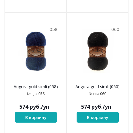
058
060
Angora gold simli (058)
Angora gold simli (060)
058
060
№ цв.:
№ цв.:
574
руб.
/уп
574
руб.
/уп
В корзину
В корзину