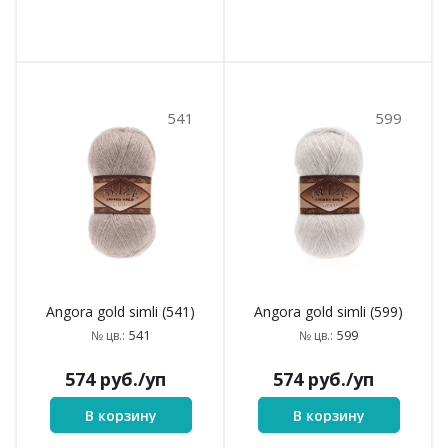
541
599
Angora gold simli (541)
Angora gold simli (599)
541
599
№ цв.:
№ цв.:
574
руб.
/уп
574
руб.
/уп
В корзину
В корзину