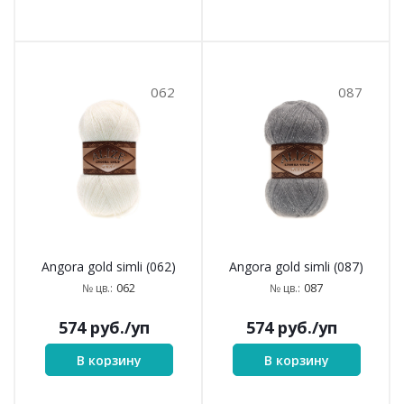
062
087
Angora gold simli (062)
Angora gold simli (087)
062
087
№ цв.:
№ цв.:
574
руб.
/уп
574
руб.
/уп
В корзину
В корзину