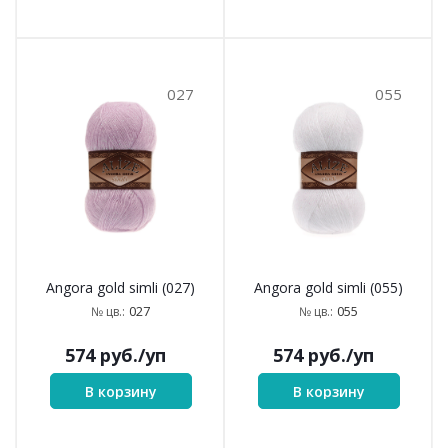
027
055
Angora gold simli (027)
Angora gold simli (055)
027
055
№ цв.:
№ цв.:
574
руб.
/уп
574
руб.
/уп
В корзину
В корзину