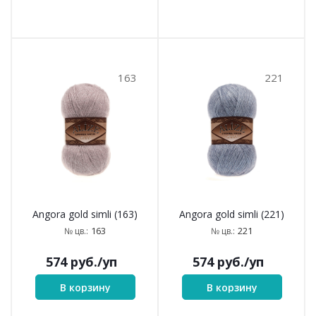
163
221
Angora gold simli (163)
Angora gold simli (221)
163
221
№ цв.:
№ цв.:
574
руб.
/уп
574
руб.
/уп
В корзину
В корзину