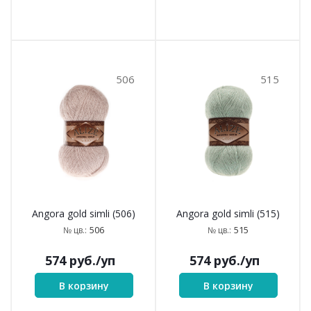
506
515
Angora gold simli (506)
Angora gold simli (515)
506
515
№ цв.:
№ цв.:
574
руб.
/уп
574
руб.
/уп
В корзину
В корзину