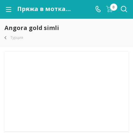
Пряжа в мотках Angora gold simli оптом от kutnor.ru
0
Angora gold simli
Турция