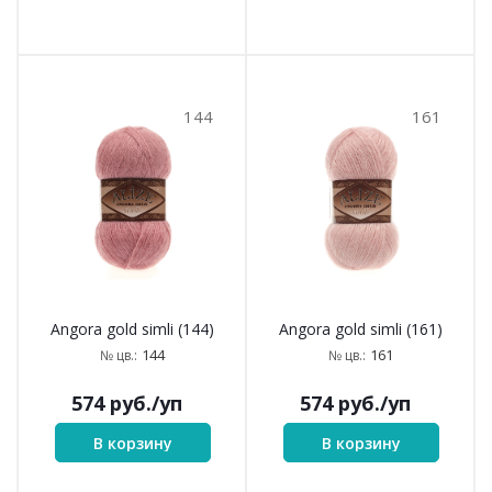
144
161
Angora gold simli (144)
Angora gold simli (161)
144
161
№ цв.:
№ цв.:
574
руб.
/уп
574
руб.
/уп
В корзину
В корзину