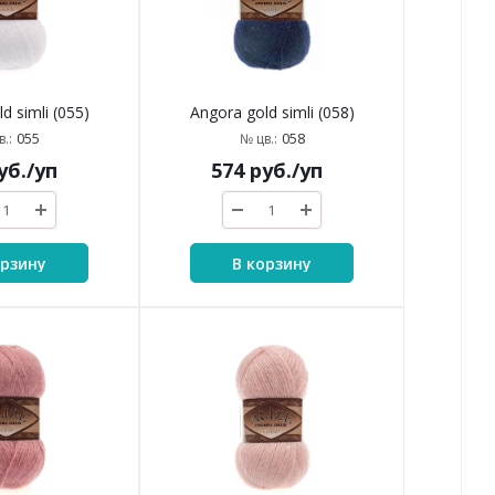
d simli (055)
Angora gold simli (058)
055
058
.:
№ цв.:
уб.
/уп
574
руб.
/уп
орзину
В корзину