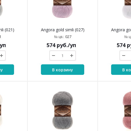
li (021)
Angora gold simli (027)
Angora gol
1
027
№ цв.:
№ цв
/уп
574
руб.
/уп
574
р
ну
В корзину
В к