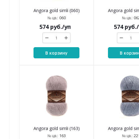
Angora gold simli (060)
Angora gold sim
060
06
№ цв.:
№ цв.:
574
руб.
/уп
574
руб.
В корзину
В корзи
Angora gold simli (163)
Angora gold sim
163
22
№ цв.:
№ цв.: