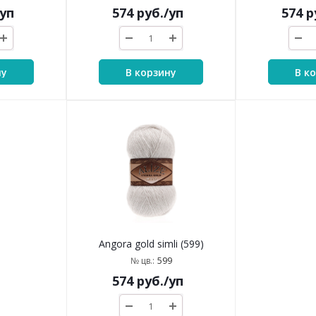
/уп
574
руб.
/уп
574
р
ну
В корзину
В к
Angora gold simli (599)
599
№ цв.:
574
руб.
/уп