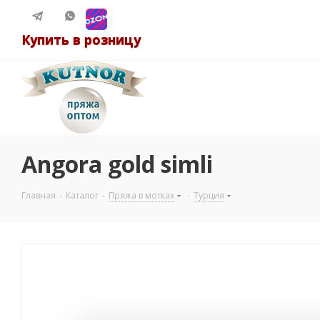
Купить в розницу
Angora gold simli
Главная
-
Каталог
-
Пряжа в мотках
-
Турция