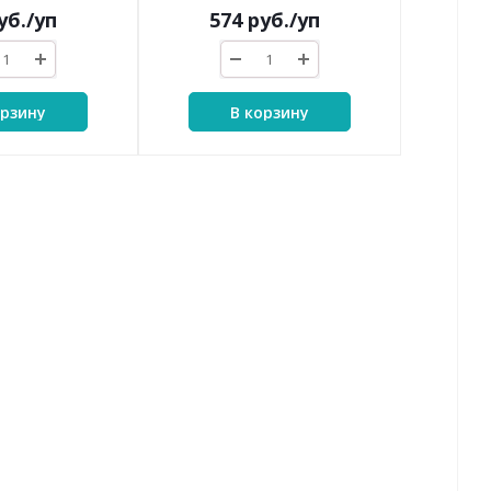
уб.
/уп
574
руб.
/уп
орзину
В корзину