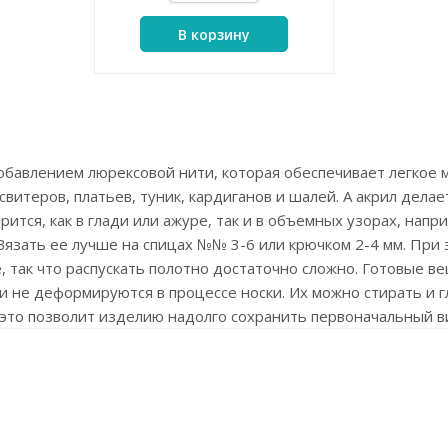
В корзину
добавлением люрексовой нити, которая обеспечивает легкое 
витеров, платьев, туник, кардиганов и шалей. А акрил дела
рится, как в глади или ажуре, так и в объемных узорах, напр
 Вязать ее лучше на спицах №№ 3-6 или крючком 2-4 мм. При
так что распускать полотно достаточно сложно. Готовые вещ
 и не деформируются в процессе носки. Их можно стирать и 
это позволит изделию надолго сохранить первоначальный в