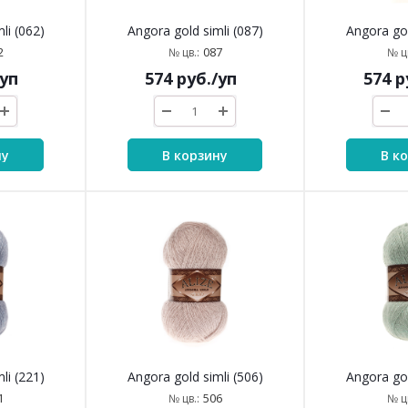
li (062)
Angora gold simli (087)
Angora gol
2
087
№ цв.:
№ цв
/уп
574
руб.
/уп
574
р
ну
В корзину
В к
li (221)
Angora gold simli (506)
Angora gol
1
506
№ цв.:
№ цв