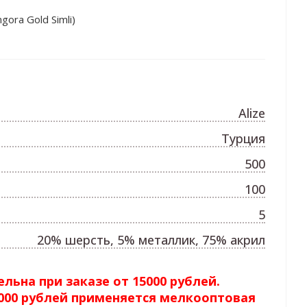
ora Gold Simli)
Alize
Турция
500
100
5
20% шерсть, 5% металлик, 75% акрил
льна при заказе от 15000 рублей.
5000 рублей применяется мелкооптовая