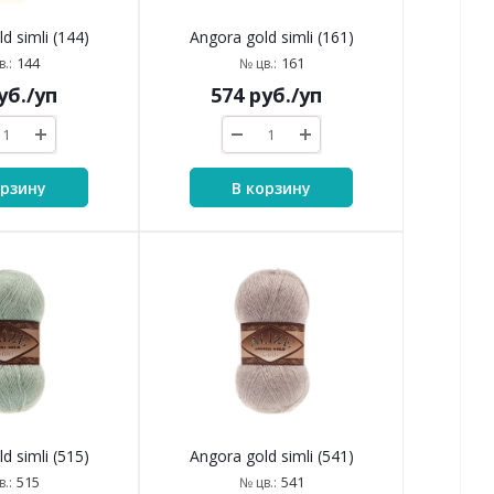
d simli (144)
Angora gold simli (161)
144
161
.:
№ цв.:
уб.
/уп
574
руб.
/уп
орзину
В корзину
d simli (515)
Angora gold simli (541)
515
541
.:
№ цв.: