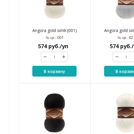
Angora gold simli (001)
Angora gold sim
001
02
№ цв.:
№ цв.:
574
руб.
/уп
574
руб.
В корзину
В корзи