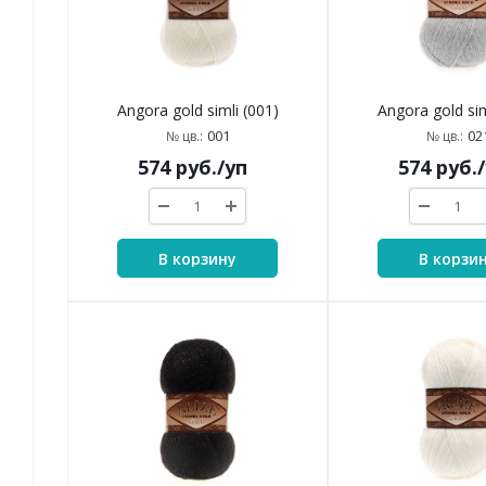
Angora gold simli (001)
Angora gold sim
001
02
№ цв.:
№ цв.:
574
руб.
/уп
574
руб.
В корзину
В корзи