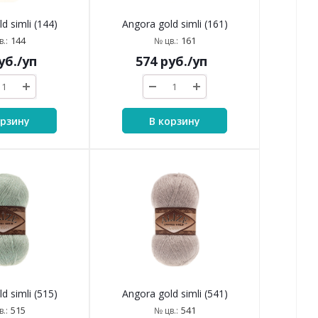
d simli (144)
Angora gold simli (161)
144
161
.:
№ цв.:
уб.
/уп
574
руб.
/уп
орзину
В корзину
d simli (515)
Angora gold simli (541)
515
541
.:
№ цв.: