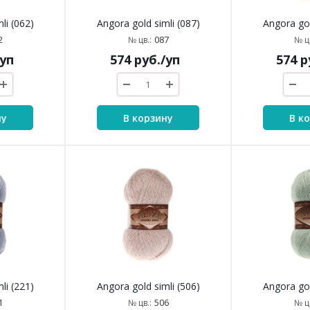
li (062)
Angora gold simli (087)
Angora gol
2
087
№ цв.:
№ цв
/уп
574
руб.
/уп
574
р
ну
В корзину
В к
li (221)
Angora gold simli (506)
Angora gol
1
506
№ цв.:
№ цв