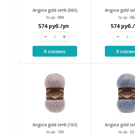
Angora gold simli (060)
Angora gold sim
060
06
№ цв.:
№ цв.:
574
руб.
/уп
574
руб.
В корзину
В корзи
Angora gold simli (163)
Angora gold sim
163
22
№ цв.:
№ цв.: