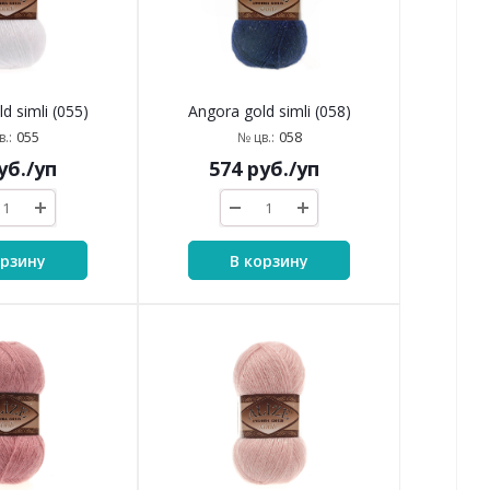
d simli (055)
Angora gold simli (058)
055
058
.:
№ цв.:
уб.
/уп
574
руб.
/уп
орзину
В корзину