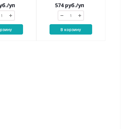
уб.
/уп
574
руб.
/уп
орзину
В корзину