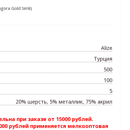
ora Gold Simli)
Alize
Турция
500
100
5
20% шерсть, 5% металлик, 75% акрил
льна при заказе от 15000 рублей.
5000 рублей применяется мелкооптовая