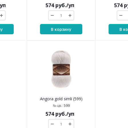
/уп
574
руб.
/уп
574
р
ну
В корзину
В к
Angora gold simli (599)
599
№ цв.:
574
руб.
/уп