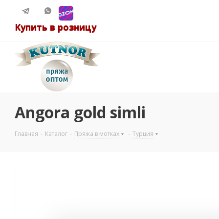
Купить в розницу
Angora gold simli
Главная
-
Каталог
-
Пряжа в мотках
-
Турция