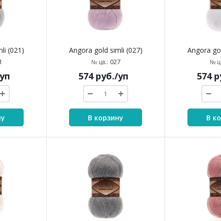
li (021)
Angora gold simli (027)
Angora gol
1
027
№ цв.:
№ цв
/уп
574
руб.
/уп
574
р
ну
В корзину
В к