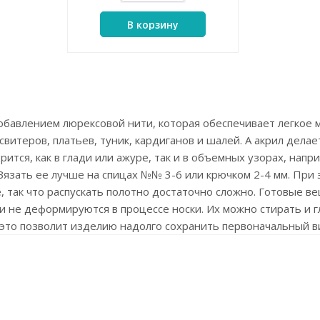
В корзину
добавлением люрексовой нити, которая обеспечивает легкое 
витеров, платьев, туник, кардиганов и шалей. А акрил дела
рится, как в глади или ажуре, так и в объемных узорах, напр
 Вязать ее лучше на спицах №№ 3-6 или крючком 2-4 мм. При
так что распускать полотно достаточно сложно. Готовые вещ
 и не деформируются в процессе носки. Их можно стирать и 
это позволит изделию надолго сохранить первоначальный в