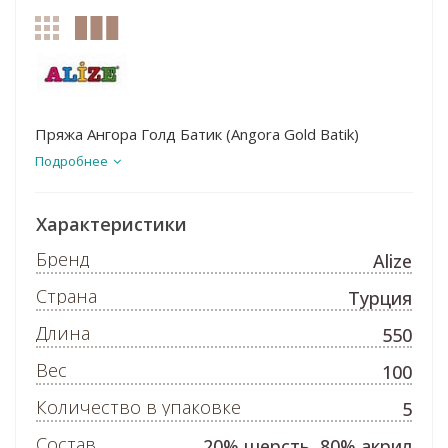
Пряжа Ангора Голд Батик (Angora Gold Batik)
Подробнее
Характеристики
Бренд
Alize
Страна
Турция
Длина
550
Вес
100
Количество в упаковке
5
Состав
20% шерсть, 80% акрил