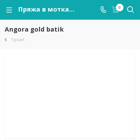
Пряжа в мотках Angora gold batik оптом от kutnor.ru
0
Angora gold batik
Турция