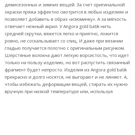
демисезонных и зимних вещей. За счет оригинальной
окраски пряжа эффектно смотрится в любых изделиях и
позволяет добавить в образ «изюминку». А за мягкость
отвечает нежный акрил. У Angora gold batik нить
средней скрутки, вяжется легко и приятно, ложится
ровно, не соскальзывает со спиц. И даже при вязании
гладью получается полотно с оригинальным рисунком.
Шерстяные волокна дают легкую ворсистость, что идет
только на пользу изделию, но вот распустить связанный
фрагмент будет непросто. Изделия из Angora gold batik
прекрасно и долго носятся, не выгорают и не линяют. А,
чтобы избежать деформации вещей, стирать их нужно
вручную при низкой температуре или, используя
деликатный режим, а сушить — в разложенном виде на
горизонтальной поверхности.