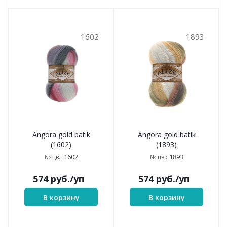
1602
1893
Angora gold batik
Angora gold batik
(1602)
(1893)
1602
1893
№ цв.:
№ цв.:
574
руб.
/уп
574
руб.
/уп
В корзину
В корзину