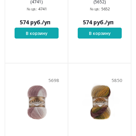
(4741)
(5652)
4741
5652
№ цв.:
№ цв.:
574
руб.
/уп
574
руб.
/уп
В корзину
В корзину
5698
5850