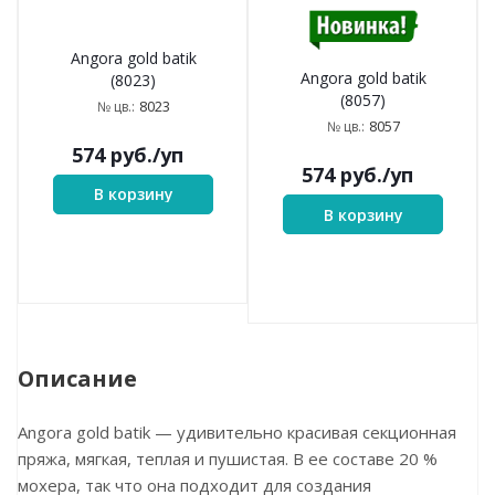
Angora gold batik
Angora gold batik
(8023)
(8057)
8023
№ цв.:
8057
№ цв.:
574
руб.
/уп
574
руб.
/уп
В корзину
В корзину
Описание
Angora gold batik — удивительно красивая секционная
пряжа, мягкая, теплая и пушистая. В ее составе 20 %
мохера, так что она подходит для создания