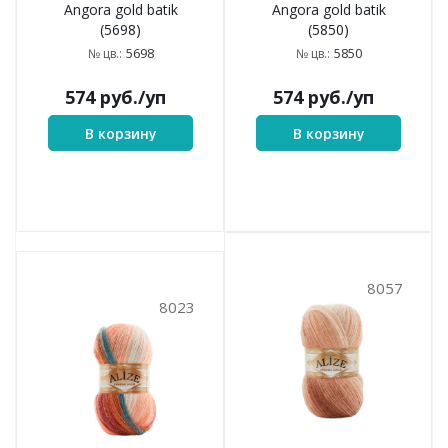
Angora gold batik
Angora gold batik
(5698)
(5850)
5698
5850
№ цв.:
№ цв.:
574
руб.
/уп
574
руб.
/уп
В корзину
В корзину
8057
8023